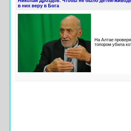
Николай Дроздов: Чтобы не было детей-живоде
в них веру в Бога
На Алтае проверя
топором убила ко