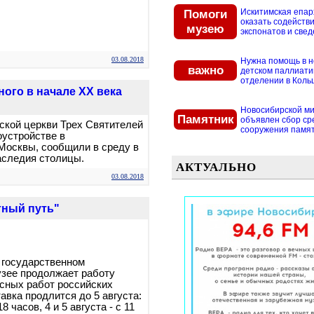
Помоги
Искитимская епар
оказать содействи
музею
экспонатов и свед
03.08.2018
Нужна помощь в 
важно
детском паллиат
отделении в Кольцо
ого в начале XX века
Новосибирской м
Памятник
объявлен сбор ср
кой церкви Трех Святителей
сооружения памятн
оустройстве в
Москвы, сообщили в среду в
аследия столицы.
АКТУАЛЬНО
03.08.2018
тный путь"
 государственном
зее продолжает работу
сных работ российских
авка продлится до 5 августа:
18 часов, 4 и 5 августа - с 11