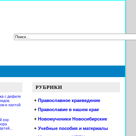
РУБРИКИ
ка с дефиле
+
Православное краеведение
рядов,
ом и лаптой
+
Православие в нашем крае
+
Новомученики Новосибирские
й хор
бора
+
Учебные пособия и материалы
етей...