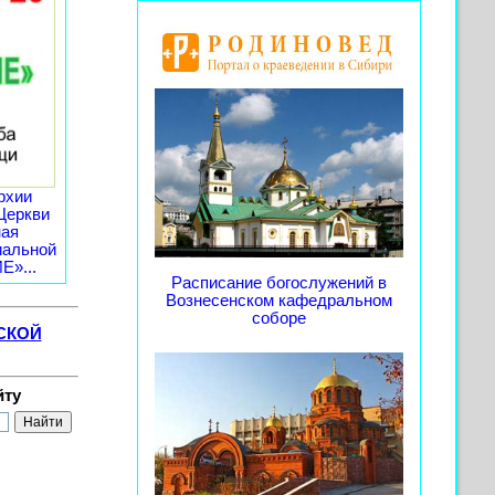
рхии
Церкви
ная
иальной
»...
Расписание богослужений в
Вознесенском кафедральном
соборе
СКОЙ
йту