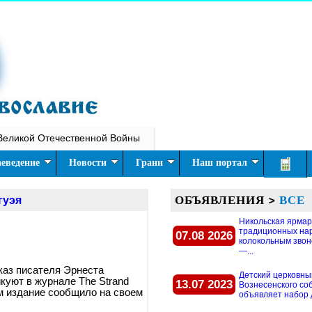
Великой Отечественной Войны
еведение
Новости
Грани
Наш портал
ОБЪЯВЛЕНИЯ
>
ВСЕ
гуэя
Никольская ярмар
традиционных на
07.08 2026
колокольным звон
—...
каз писателя Эрнеста
Детский церковны
куют в журнале The Strand
13.07 2023
Вознесенского со
м издание сообщило на своем
объявляет набор д