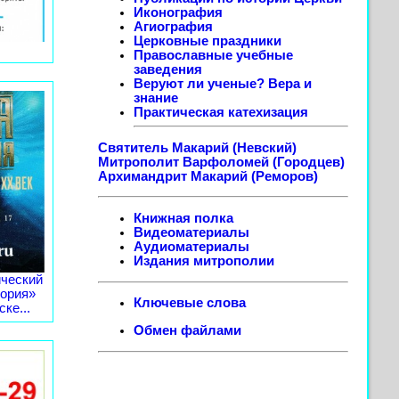
Иконография
Агиография
Церковные праздники
Православные учебные
заведения
Веруют ли ученые? Вера и
знание
Практическая катехизация
Святитель Макарий (Невский)
Митрополит Варфоломей (Городцев)
Архимандрит Макарий (Реморов)
Книжная полка
Видеоматериалы
Аудиоматериалы
Издания митрополии
ческий
тория»
Ключевые слова
ке...
Обмен файлами