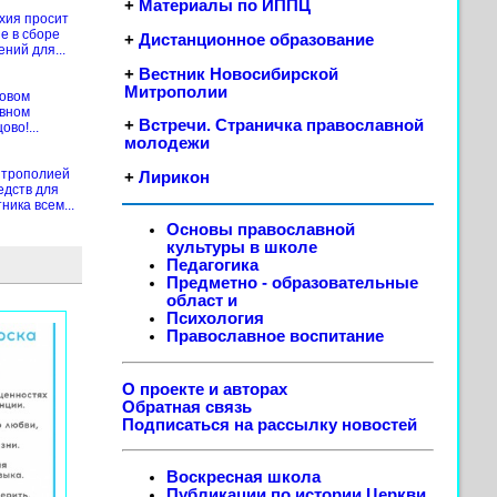
+
Материалы по ИППЦ
хия просит
е в сборе
+
Дистанционное образование
ений для...
+
Вестник Новосибирской
Митрополии
новом
ивном
+
Встречи. Страничка православной
во!...
молодежи
итрополией
+
Лирикон
едств для
ика всем...
Основы православной
культуры в школе
Педагогика
Предметно - образовательные
област
и
Психология
Православное воспитание
О проекте и авторах
Обратная связь
Подписаться на рассылку новостей
Воскресная школа
Публикации по истории Церкви