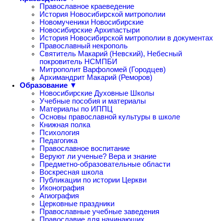
Православное краеведение
История Новосибирской митрополии
Новомученики Новосибирские
Новосибирские Архипастыри
История Новосибирской митрополии в документах
Православный некрополь
Святитель Макарий (Невский), Небесный
покровитель НСМПБИ
Митрополит Варфоломей (Городцев)
Архимандрит Макарий (Реморов)
Образование ▼
Новосибирские Духовные Школы
Учебные пособия и материалы
Материалы по ИППЦ
Основы православной культуры в школе
Книжная полка
Психология
Педагогика
Православное воспитание
Веруют ли ученые? Вера и знание
Предметно-образовательные области
Воскресная школа
Публикации по истории Церкви
Иконография
Агиография
Церковные праздники
Православные учебные заведения
Православие для начинающих