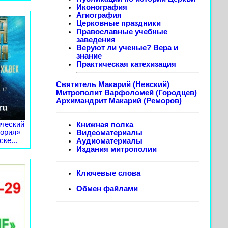
Иконография
Агиография
Церковные праздники
Православные учебные
заведения
Веруют ли ученые? Вера и
знание
Практическая катехизация
Святитель Макарий (Невский)
Митрополит Варфоломей (Городцев)
Архимандрит Макарий (Реморов)
ческий
Книжная полка
тория»
Видеоматериалы
ке...
Аудиоматериалы
Издания митрополии
Ключевые слова
Обмен файлами