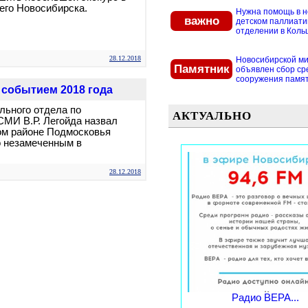
его Новосибирска.
Нужна помощь в 
важно
детском паллиат
отделении в Кольцо
28.12.2018
Новосибирской м
Памятник
объявлен сбор ср
сооружения памятн
а событием 2018 года
льного отдела по
АКТУАЛЬНО
СМИ В.Р. Легойда назвал
ом районе Подмосковья
о незамеченным в
28.12.2018
Радио ВЕРА...