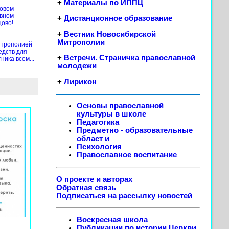
+
Материалы по ИППЦ
новом
ивном
+
Дистанционное образование
во!...
+
Вестник Новосибирской
Митрополии
итрополией
едств для
+
Встречи. Страничка православной
ика всем...
молодежи
+
Лирикон
Основы православной
культуры в школе
Педагогика
Предметно - образовательные
област
и
Психология
Православное воспитание
О проекте и авторах
Обратная связь
Подписаться на рассылку новостей
Воскресная школа
Публикации по истории Церкви