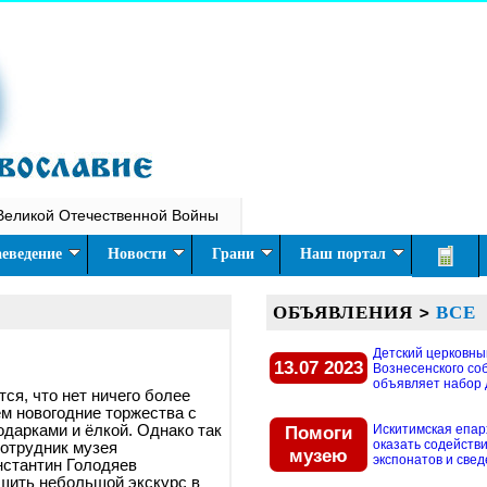
Великой Отечественной Войны
еведение
Новости
Грани
Наш портал
ОБЪЯВЛЕНИЯ
>
ВСЕ
Детский церковны
13.07 2023
Вознесенского со
объявляет набор д
ся, что нет ничего более
ем новогодние торжества с
дарками и ёлкой. Однако так
Помоги
Искитимская епар
оказать содействи
Сотрудник музея
музею
экспонатов и свед
нстантин Голодяев
шить небольшой экскурс в