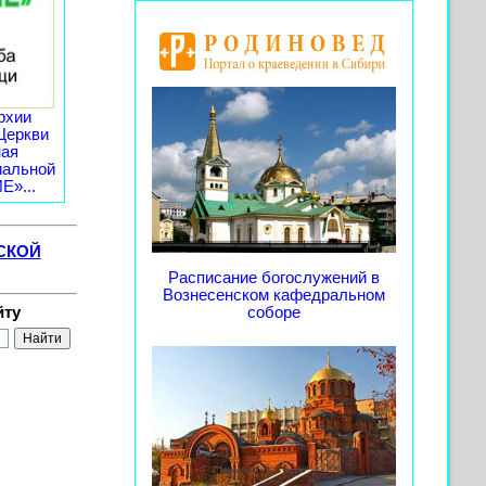
рхии
Церкви
ная
иальной
»...
СКОЙ
Расписание богослужений в
Вознесенском кафедральном
йту
соборе