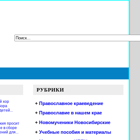
РУБРИКИ
й хор
+
Православное краеведение
бора
етей...
+
Православие в нашем крае
+
Новомученики Новосибирские
хия просит
е в сборе
+
Учебные пособия и материалы
ений для...