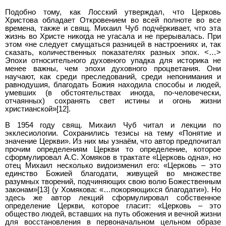
Подобно тому, как Лосский утверждал, что Церковь
Христова обладает Откровением во всей полноте во все
времена, также и свящ. Михаил Чуб подчёркивает, что эта
жизнь во Христе никогда не угасала и не прерывалась. При
этом «не следует смущаться разницей в настроениях и, так
сказать, количественных показателях разных эпох. <…>
Эпохи относительного духовного упадка для историка не
менее важны, чем эпохи духовного процветания. Они
научают, как среди преследований, среди непонимания и
равнодушия, благодать Божия находила способы и людей,
умевших (в обстоятельствах иногда, по-человечески,
отчаянных) сохранять свет истины и огонь жизни
христианской»[12].
В 1954 году свящ. Михаил Чуб читал и лекции по
экклесиологии. Сохранились тезисы на тему «Понятие и
значение Церкви». Из них мы узнаём, что автор предпочитал
прочим определениям Церкви то определение, которое
сформулировал А.С. Хомяков в трактате «Церковь одна», но
отец Михаил несколько видоизменил его: «Церковь – это
единство Божией благодати, живущей во множестве
разумных творений, подчиняющих свою волю Божественным
законам»[13] (у Хомякова: «…покоряющихся благодати»). Но
здесь же автор лекций сформулировал собственное
определение Церкви, которое гласит: «Церковь – это
общество людей, вставших на путь обожения и вечной жизни
для восстановления в первоначальном цельном образе