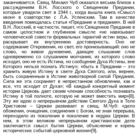
заканчивается. Свящ. Михаил Чуб оказался весьма близок к
рассуждениям В.Н. Лосского о Священном Предании,
которые увидели свет в 1944 г., когда вышла книга «Смысл
икон» в соавторстве с Л.А. Успенским. Там в качестве
введения помещалась статья «Предание и предания». В ней
В.Н. Лосский, в частности, пишет, что Священное Предание в
самом целостном и глубинном смысле «не навязывает
человеческой совести формальных гарантий истин веры, но
раскрывает их внутреннюю достоверность. Оно не
содержание Откровения, но свет, его пронизывающий: оно не
слово, но живое дуновение, дающее слышание слов
одновременно со слушанием молчания, из которого слово
исходит, оно не есть Истина, но сообщение Духа Истины, вне
Которого нельзя познать Истину»; «быть в Предании – это
хранить живую Истину в свете Духа Святого, или, вернее,
быть сохраненным в Истине животворной силой Предания.
Сила же эта сохраняет в непрестанном обновлении, как и
все, что исходит от Духа»; «В каждый конкретный момент
истории Церковь дает своим членам способность познавать
Истину в той полноте, которую не может вместить мир»[8].
Эту же идею о непрерывном действии Святого Духа в Теле
Христовом – Церкви развивает и свящ. М.Чуб: «дело
обожения, очищения, соединения с Богом, не зная перерыва,
переходило из поколения в поколение в недрах Церкви. В
нем, в этом великом непрерывном христианском деле
заключается смысл бытия Церкви, объяснение и корень
исторических событий церковной жизни»[9].