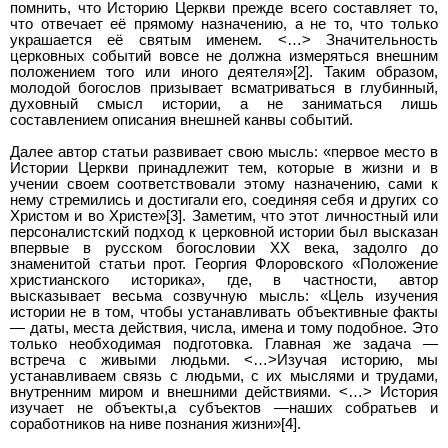
помнить, что Историю Церкви прежде всего составляет то,
что отвечает её прямому назначению, а не то, что только
украшается её святым именем. <…> Значительность
церковных событий вовсе не должна измеряться внешним
положением того или иного деятеля»[2]. Таким образом,
молодой богослов призывает всматриваться в глубинный,
духовный смысл истории, а не заниматься лишь
составлением описания внешней канвы событий.
Далее автор статьи развивает свою мысль: «первое место в
Истории Церкви принадлежит тем, которые в жизни и в
учении своем соответствовали этому назначению, сами к
нему стремились и достигали его, соединяя себя и других со
Христом и во Христе»[3]. Заметим, что этот личностный или
персоналистский подход к церковной истории был высказан
впервые в русском богословии XX века, задолго до
знаменитой статьи прот. Георгия Флоровского «Положение
христианского историка», где, в частности, автор
высказывает весьма созвучную мысль: «Цель изучения
истории не в том, чтобы устанавливать объективные факты
— даты, места действия, числа, имена и тому подобное. Это
только необходимая подготовка. Главная же задача —
встреча с живыми людьми. <…>Изучая историю, мы
устанавливаем связь с людьми, с их мыслями и трудами,
внутренним миром и внешними действиями. <…> История
изучает не объекты,а субъектов —наших собратьев и
соработников на ниве познания жизни»[4].