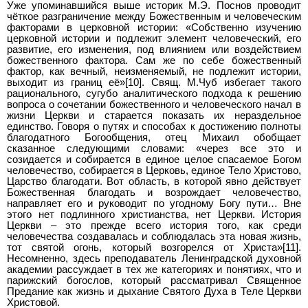
Уже упоминавшийся выше историк М.Э. Поснов проводит
чёткое разграничение между Божественным и человеческим
факторами в церковной истории: «Собственно изучению
церковной истории и подлежит элемент человеческий, его
развитие, его изменения, под влиянием или воздействием
божественного фактора. Сам же по себе божественный
фактор, как вечный, неизменяемый, не подлежит истории,
выходит из границ её»[10]. Свящ. М.Чуб избегает такого
рационального, сугубо аналитического подхода к решению
вопроса о сочетании божественного и человеческого начал в
жизни Церкви и старается показать их нераздельное
единство. Говоря о путях и способах к достижению полноты
благодатного Богообщения, отец Михаил обобщает
сказанное следующими словами: «через все это и
созидается и собирается в единое целое спасаемое Богом
человечество, собирается в Церковь, единое Тело Христово,
Царство благодати. Вот область, в которой явно действует
Божественная благодать и возрождает человечество,
направляет его и руководит по угодному Богу пути… Вне
этого нет подлинного христианства, нет Церкви. История
Церкви – это прежде всего история того, как среди
человечества создавалась и соблюдалась эта новая жизнь,
тот святой огонь, который возгорелся от Христа»[11].
Несомненно, здесь преподаватель Ленинградской духовной
академии рассуждает в тех же категориях и понятиях, что и
парижский богослов, который рассматривал Священное
Предание как жизнь и дыхание Святого Духа в Теле Церкви
Христовой.