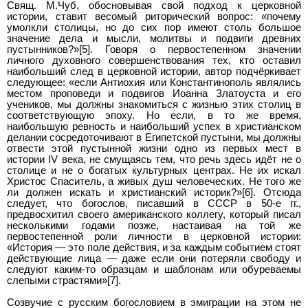
Свящ. М.Чуб, обосновывая свой подход к церковной
истории, ставит весомый риторический вопрос: «почему
умолкли столицы, но до сих пор имеют столь большое
значение дела и мысли, молитвы и подвиги древних
пустынников?»[5]. Говоря о первостепенном значении
личного духовного совершенствования тех, кто оставил
наибольший след в церковной истории, автор подчёркивает
следующее: «если Антиохия или Константинополь являлись
местом проповеди и подвигов Иоанна Златоуста и его
учеников, мы должны знакомиться с жизнью этих столиц в
соответствующую эпоху. Но если, в то же время,
наибольшую ревность и наибольший успех в христианском
делании сосредоточивают в Египетской пустыни, мы должны
отвести этой пустынной жизни одно из первых мест в
истории IV века, не смущаясь тем, что речь здесь идёт не о
столице и не о богатых культурных центрах. Не их искал
Христос Спаситель, а живых душ человеческих. Не того же
ли должен искать и христианский историк?»[6]. Отсюда
следует, что богослов, писавший в СССР в 50-е гг.,
предвосхитил своего американского коллегу, который писал
несколькими годами позже, настаивая на той же
первостепенной роли личности в церковной истории:
«История — это поле действия, и за каждым событием стоят
действующие лица — даже если они потеряли свободу и
следуют каким-то образцам и шаблонам или обуреваемы
слепыми страстями»[7].
Созвучие с русским богословием в эмиграции на этом не