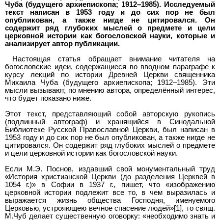
Чуба (будущего архиепископа; 1912–1985). Исследуемый
текст написан в 1953 году и до сих пор не был
опубликован, а также нигде не цитировался. Он
содержит ряд глубоких мыслей о предмете и цели
церковной истории как богословской науки, которые и
анализирует автор публикации.
Настоящая статья обращает внимание читателя на
богословские идеи, содержащиеся во вводном параграфе к
курсу лекций по истории Древней Церкви священника
Михаила Чуба (будущего архиепископа; 1912–1985). Эти
мысли вызывают, по мнению автора, определённый интерес,
что будет показано ниже.
Этот текст, представляющий собой авторскую рукопись
(подлинный автограф) и хранящийся в Синодальной
Библиотеке Русской Православной Церкви, был написан в
1953 году и до сих пор не был опубликован, а также нигде не
цитировался. Он содержит ряд глубоких мыслей о предмете
и цели церковной истории как богословской науки.
Если М.Э. Поснов, издавший свой монументальный труд
«История христианской Церкви (до разделения Церквей в
1054 г.)» в Софии в 1937 г., пишет, что «изображению
церковной истории подлежит все то, в чем выразилась и
выражается жизнь общества Господня, именуемого
Церковью, устрояющею вечное спасение людей»[1], то свящ.
М.Чуб делает существенную оговорку: «необходимо знать и