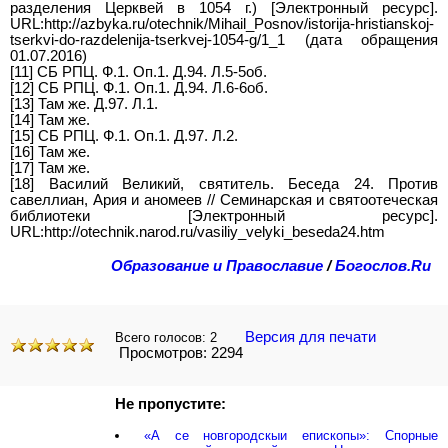
разделения Церквей в 1054 г.) [Электронный ресурс].
URL:http://azbyka.ru/otechnik/Mihail_Posnov/istorija-hristianskoj-
tserkvi-do-razdelenija-tserkvej-1054-g/1_1 (дата обращения
01.07.2016)
[11] СБ РПЦ. Ф.1. Оп.1. Д.94. Л.5-5об.
[12] СБ РПЦ. Ф.1. Оп.1. Д.94. Л.6-6об.
[13] Там же. Д.97. Л.1.
[14] Там же.
[15] СБ РПЦ. Ф.1. Оп.1. Д.97. Л.2.
[16] Там же.
[17] Там же.
[18] Василий Великий, святитель. Беседа 24. Против
савеллиан, Ария и аномеев // Семинарская и святоотеческая
библиотеки [Электронный ресурс].
URL:http://otechnik.narod.ru/vasiliy_velyki_beseda24.htm
Образование и Православие
/
Богослов.Ru
Версия для печати
Всего голосов:
2
Просмотров: 2294
Не пропустите:
«А се новгородскыи епископы»: Спорные