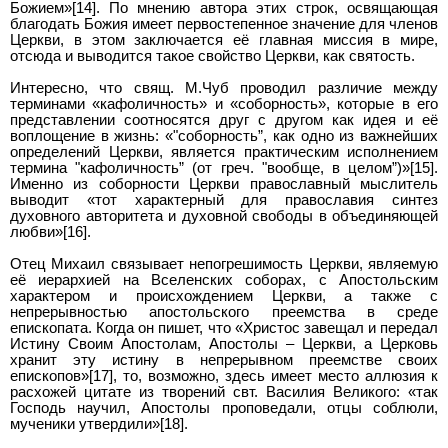
Божием»[14]. По мнению автора этих строк, освящающая
благодать Божия имеет первостепенное значение для членов
Церкви, в этом заключается её главная миссия в мире,
отсюда и выводится такое свойство Церкви, как святость.
Интересно, что свящ. М.Чуб проводил различие между
терминами «кафоличность» и «соборность», которые в его
представлении соотносятся друг с другом как идея и её
воплощение в жизнь: «"соборность”, как одно из важнейших
определений Церкви, является практическим исполнением
термина "кафоличность” (от греч. "вообще, в целом”)»[15].
Именно из соборности Церкви православный мыслитель
выводит «тот характерный для православия синтез
духовного авторитета и духовной свободы в объединяющей
любви»[16].
Отец Михаил связывает непогрешимость Церкви, являемую
её иерархией на Вселенских соборах, с Апостольским
характером и происхождением Церкви, а также с
непрерывностью апостольского преемства в среде
епископата. Когда он пишет, что «Христос завещал и передал
Истину Своим Апостолам, Апостолы – Церкви, а Церковь
хранит эту истину в непрерывном преемстве своих
епископов»[17], то, возможно, здесь имеет место аллюзия к
расхожей цитате из творений свт. Василия Великого: «так
Господь научил, Апостолы проповедали, отцы соблюли,
мученики утвердили»[18].