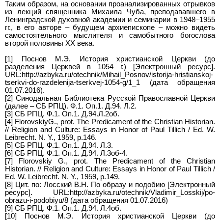
Таким образом, на основании проанализированных отрывков
из лекций священника Михаила Чуба, преподававшего в
Ленинградской духовной академии и семинарии в 1948–1955
гг., в его авторе – будущем архиепископе – можно видеть
самостоятельного мыслителя и самобытного богослова
второй половины XX века.
[1] Поснов М.Э. История христианской Церкви (до
разделения Церквей в 1054 г.) [Электронный ресурс].
URL:http://azbyka.ru/otechnik/Mihail_Posnov/istorija-hristianskoj-
tserkvi-do-razdelenija-tserkvej-1054-g/1_1 (дата обращения
01.07.2016).
[2] Синодальная Библиотека Русской Православной Церкви
(далее – СБ РПЦ). Ф.1. Оп.1. Д.94. Л.2.
[3] СБ РПЦ. Ф.1. Оп.1. Д.94.Л.2об.
[4] FlorovskiyG., prot. The Predicament of the Christian Historian.
// Religion and Culture: Essays in Honor of Paul Tillich / Ed. W.
Leibrecht. N. Y., 1959, p.146.
[5] СБ РПЦ. Ф.1. Оп.1. Д.94. Л.3.
[6] СБ РПЦ. Ф.1. Оп.1. Д.94. Л.3об-4.
[7] Florovskiy G., prot. The Predicament of the Christian
Historian. // Religion and Culture: Essays in Honor of Paul Tillich /
Ed. W. Leibrecht. N. Y., 1959, p.149.
[8] Цит. по: Лосский В.Н. По образу и подобию [Электронный
ресурс]. URL:http://azbyka.ru/otechnik/Vladimir_Losskij/po-
obrazu-i-podobiyu/8 (дата обращения 01.07.2016)
[9] СБ РПЦ. Ф.1. Оп.1. Д.94. Л.4об.
[10] Поснов М.Э. История христианской Церкви (до