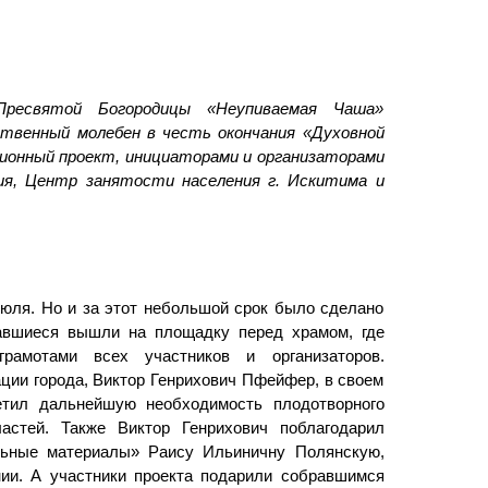
есвятой Богородицы «Неупиваемая Чаша»
твенный молебен в честь окончания «Духовной
онный проект, инициаторами и организаторами
ия, Центр занятости населения г. Искитима и
 июля. Но и за этот небольшой срок было сделано
авшиеся вышли на площадку перед храмом, где
грамотами всех участников и организаторов.
ции города, Виктор Генрихович Пфейфер, в своем
етил дальнейшую необходимость плодотворного
астей. Также Виктор Генрихович поблагодарил
льные материалы» Раису Ильиничну Полянскую,
нии. А участники проекта подарили собравшимся