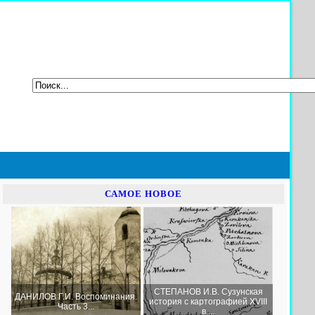
САМОЕ НОВОЕ
СТЕПАНОВ И.В. Сузунская
ДАНИЛОВ Г.И. Воспоминания.
история с картографией XVIII
Часть 3...
в....