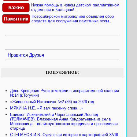
Нужна помощь в новом детском паллиативном
важно
отделении в Кольцово!...
Новосибирской митрополией объявлен сбор
Памятник
средств для сооружения памятника всем...
Нравится
Друзья
ПОПУЛЯРНОЕ:
День Крещения Руси отметили в исправительной колонии
№14 (г.Тогучин)
«Живоносный Источник» №2 (36) за 2026 год
МЯКИНА Н.Е. «Я вам песенку спою…»
Епископ Искитимский и Черепановский Леонид
(ТОЛМАЧЕВ). Блаженная Анна Кондратьевна из села
Морозовица – великоустюжская юродивая и прозорливая
старица
СТЕПАНОВ И.В. Сузунская история с картографией XVIII