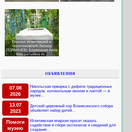
Епископ Искитимский и
Черепановский Леонид
(ТОЛМАЧЕВ). Блаженная Анна
Кондратьевна из...
ОБЪЯВЛЕНИЯ
Никольская ярмарка с дефиле традиционных
07.08
нарядов, колокольным звоном и лаптой — в
2026
музее...
13.07
Детский церковный хор Вознесенского собора
2023
объявляет набор детей...
Искитимская епархия просит оказать
Помоги
содействие в сборе экспонатов и сведений для
музею
создания...