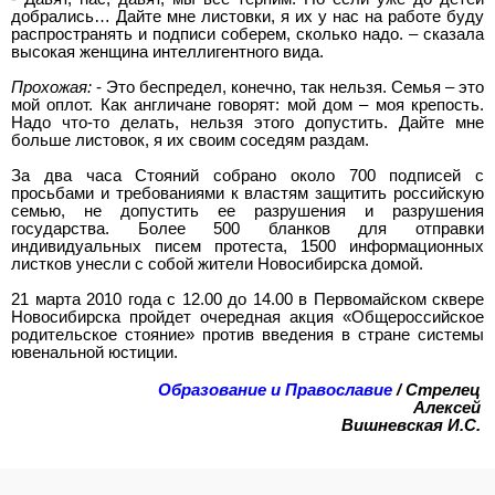
добрались… Дайте мне листовки, я их у нас на работе буду
распространять и подписи соберем, сколько надо. – сказала
высокая женщина интеллигентного вида.
Прохожая:
- Это беспредел, конечно, так нельзя. Семья – это
мой оплот. Как англичане говорят: мой дом – моя крепость.
Надо что-то делать, нельзя этого допустить. Дайте мне
больше листовок, я их своим соседям раздам.
За два часа Стояний собрано около 700 подписей с
просьбами и требованиями к властям защитить российскую
семью, не допустить ее разрушения и разрушения
государства. Более 500 бланков для отправки
индивидуальных писем протеста, 1500 информационных
листков унесли с собой жители Новосибирска домой.
21 марта 2010 года с 12.00 до 14.00 в Первомайском сквере
Новосибирска пройдет очередная акция «Общероссийское
родительское стояние» против введения в стране системы
ювенальной юстиции.
Образование и Православие
/ Стрелец
Алексей
Вишневская И.С.