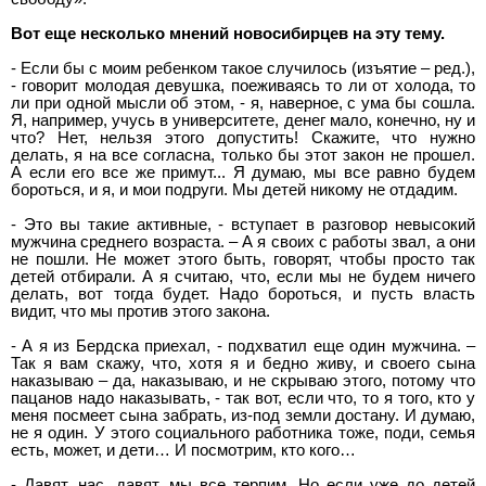
Вот еще несколько мнений новосибирцев на эту тему.
- Если бы с моим ребенком такое случилось (изъятие – ред.),
- говорит молодая девушка, поеживаясь то ли от холода, то
ли при одной мысли об этом, - я, наверное, с ума бы сошла.
Я, например, учусь в университете, денег мало, конечно, ну и
что? Нет, нельзя этого допустить! Скажите, что нужно
делать, я на все согласна, только бы этот закон не прошел.
А если его все же примут... Я думаю, мы все равно будем
бороться, и я, и мои подруги. Мы детей никому не отдадим.
- Это вы такие активные, - вступает в разговор невысокий
мужчина среднего возраста. – А я своих с работы звал, а они
не пошли. Не может этого быть, говорят, чтобы просто так
детей отбирали. А я считаю, что, если мы не будем ничего
делать, вот тогда будет. Надо бороться, и пусть власть
видит, что мы против этого закона.
- А я из Бердска приехал, - подхватил еще один мужчина. –
Так я вам скажу, что, хотя я и бедно живу, и своего сына
наказываю – да, наказываю, и не скрываю этого, потому что
пацанов надо наказывать, - так вот, если что, то я того, кто у
меня посмеет сына забрать, из-под земли достану. И думаю,
не я один. У этого социального работника тоже, поди, семья
есть, может, и дети… И посмотрим, кто кого…
- Давят, нас, давят, мы все терпим. Но если уже до детей