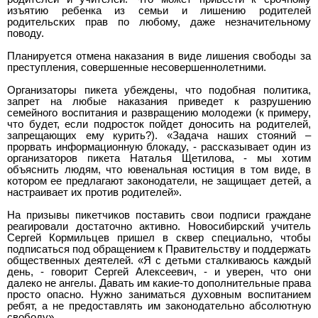
изъятию ребенка из семьи и лишению родителей
родительских прав по любому, даже незначительному
поводу.
Планируется отмена наказания в виде лишения свободы за
преступления, совершенные несовершеннолетними.
Организаторы пикета убеждены, что подобная политика,
запрет на любые наказания приведет к разрушению
семейного воспитания и развращению молодежи (к примеру,
что будет, если подросток пойдет доносить на родителей,
запрещающих ему курить?). «Задача наших стояний –
прорвать информационную блокаду, - рассказывает один из
организаторов пикета Наталья Щетилова, - мы хотим
объяснить людям, что ювенальная юстиция в том виде, в
котором ее предлагают законодатели, не защищает детей, а
настраивает их против родителей».
На призывы пикетчиков поставить свои подписи граждане
реагировали достаточно активно. Новосибирский учитель
Сергей Кормильцев пришел в сквер специально, чтобы
подписаться под обращением к Правительству и поддержать
общественных деятелей. «Я с детьми сталкиваюсь каждый
день, - говорит Сергей Алексеевич, - и уверен, что они
далеко не ангелы. Давать им какие-то дополнительные права
просто опасно. Нужно заниматься духовным воспитанием
ребят, а не предоставлять им законодательно абсолютную
свободу».