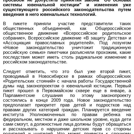
просьбой не допустить принятия закона "Об основах
системы ювенальной юстиции" и изменения уже
существующего российского законодательства путем
введения в него ювенальных технологий.
В пикете приняли участие представители таких
общественных объединений, как Общероссийское
общественное движение «Всероссийское родительское
собрание», Всероссийское движение «В защиту Детства» и
«Ассоциация православных родителей». Под лозунгом
«Новое законодательство уничтожит традиционную
российскую семью» пикетчики разъясняли прохожим, какие
последствия может иметь столь радикальное изменение в
российском законодательстве.
Следует отметить, что это был уже второй пикет,
проводимый в Новосибирске в рамках общероссийских
«Родительских стояний» с начала работы Государственной
думы над законопроектом о ювенальной юстиции. Первый
пикет прошел в Первомайском сквере еще в январе, а
Парламентские слушания по этому законопроекту
состоялись в конце 2009 года. Новое законодательство
предполагает приоритет прав детей и подростков над
правами других категорий граждан. Планируется введение
института Уполномоченных по правам ребенка на
федеральном, местном и даже школьном уровне, куда дети
сами смогут, а должностные лица должны будут обращаться
и рассказывать о нарушении детских прав со стороны
родителей и учителей. Что может привести к срочному