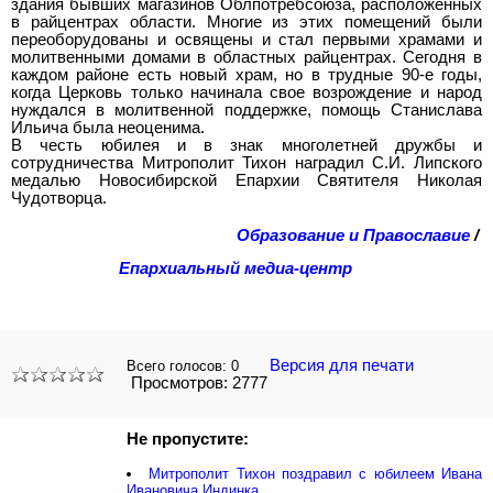
здания бывших магазинов Облпотребсоюза, расположенных
в райцентрах области. Многие из этих помещений были
переоборудованы и освящены и стал первыми храмами и
молитвенными домами в областных райцентрах. Сегодня в
каждом районе есть новый храм, но в трудные 90-е годы,
когда Церковь только начинала свое возрождение и народ
нуждался в молитвенной поддержке, помощь Станислава
Ильича была неоценима.
В честь юбилея и в знак многолетней дружбы и
сотрудничества Митрополит Тихон наградил С.И. Липского
медалью Новосибирской Епархии Святителя Николая
Чудотворца.
Образование и Православие
/
Епархиальный медиа-центр
Версия для печати
Всего голосов:
0
Просмотров: 2777
Не пропустите:
Митрополит Тихон поздравил с юбилеем Ивана
Ивановича Индинка