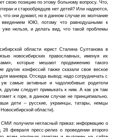
т свою позицию по этому больному вопросу. Что,
ютеран и старообрядцев нет детей? Или надеются,
м, что они думают, но в данном случае их молчание
ия введением ЮЮ, потому что равнодушными к
 уже нельзя, и делать вид, что такой проблемы
сибирской области юрист Сталина Султанова в
язью новосибирских православных, именуя их
сами», которые мешают продвижению такого
ие других конфессий также сказали свое веское
для маневра. Отсюда вывод: надо сотрудничать с
з уж самые активные и чадолюбивые родители
, другим следует примыкать к ним. А как уж там
гомет к горе, в данном случае не принципиально.
аши дети – русские, украинцы, татары, немцы
 Новосибирской области).
е СМИ получили негласный приказ: информацию о
 28 февраля пресс-релиз о проведении второго
 по всем крупным газетам и выложен на сайте