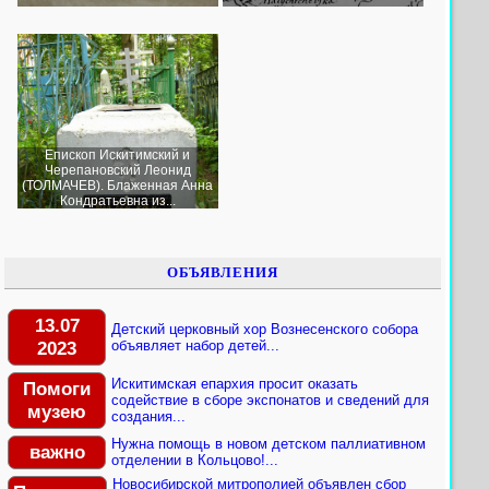
Епископ Искитимский и
Черепановский Леонид
(ТОЛМАЧЕВ). Блаженная Анна
Кондратьевна из...
ОБЪЯВЛЕНИЯ
13.07
Детский церковный хор Вознесенского собора
2023
объявляет набор детей...
Искитимская епархия просит оказать
Помоги
содействие в сборе экспонатов и сведений для
музею
создания...
Нужна помощь в новом детском паллиативном
важно
отделении в Кольцово!...
Новосибирской митрополией объявлен сбор