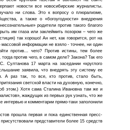
черпают новости все новосибирские журналисты.
вучало ни слова. Это к вопросу о плюрализме,
бщества, а также о «богоугодности» внедрения
несознательные» родители против такого благого
крыть им глаза или заклеймить позором – чего же
тиция) так хорошо! Ан нет, как говорится, рот на
о массовой информации не взяло - точнее, ни один
ойти против… чего? Против истины, тем более
, тогда против чего, в самом деле? Закона? Так его
С. Султанова 17 марта на заседании «круглого
лышание заявила, что внедрять эту систему ее
. А раз так, то все, кто против, стало быть,
 притязания светской власти на духовную, конечно,
 об этом.) Хотя сама Сталина Ивановна там же и
налистов», жаждущих из первых рук узнать, что же
Ее интервью и комментарии прямо-таки заполонили
стов прошла первая и пока единственная пресс-
присутствовали представители более 15 средств