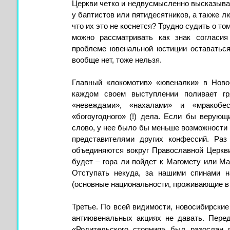
Церкви четко и недвусмысленно высказывае
у баптистов или пятидесятников, а также л
что их это не коснется? Трудно судить о то
можно рассматривать как знак соглас
проблеме ювенальной юстиции оставаться
вообще нет, тоже нельзя.
Главный «локомотив» «ювеналки» в Ново
каждом своем выступлении поливает гр
«невеждами», «нахалами» и «мракобе
«богоугодного» (!) дела. Если бы верующ
слово, у нее было бы меньше возможности 
представителями других конфессий. Ра
объединяются вокруг Православной Церкви
будет – гора ли пойдет к Магомету или Ма
Отступать некуда, за нашими спинами н
(основные национальности, проживающие в
Третье. По всей видимости, новосибирски
антиювенальных акциях не давать. Перед
«Родительского стояния» был разослан