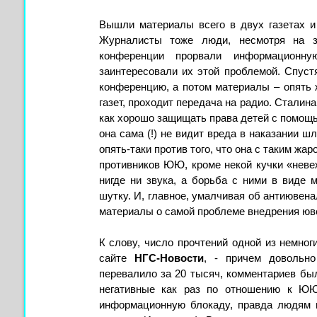
Вышли материалы всего в двух газетах и 
Журналисты тоже люди, несмотря на за
конференции прорвали информационну
заинтересовали их этой проблемой. Спуст
конференцию, а потом материалы – опять
газет, проходит передача на радио. Сталина
как хорошо защищать права детей с помощь
она сама (!) не видит вреда в наказании ш
опять-таки против того, что она с таким ж
противников ЮЮ, кроме некой кучки «невеж
нигде ни звука, а борьба с ними в виде 
шутку. И, главное, умалчивая об антиювен
материалы о самой проблеме внедрения юве
К слову, число прочтений одной из немног
сайте
НГС-Новости
, - причем довольно
перевалило за 20 тысяч, комментариев бы
негативные как раз по отношению к ЮЮ
информационную блокаду, правда людям в