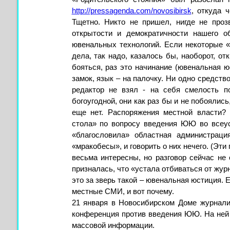
http://pressagenda.com/novosibirsk
, откуда 
Тщетно. Никто не пришел, нигде не проз
открытости и демократичности нашего о
ювенальных технологий. Если некоторые «
дела, так надо, казалось бы, наоборот, от
бояться, раз это начинание (ювенальная юс
замок, язык – на палочку. Ни одно средств
редактор не взял - на себя смелость п
богоугодной, они как раз бы и не побоялись
еще нет. Распоряжения местной власти? 
стола» по вопросу введения ЮЮ во всеус
«благословила» областная администрация
«мракобесы», и говорить о них нечего. (Эти
весьма интересны, но разговор сейчас не
призналась, что «устала отбиваться от жур
это за зверь такой – ювенальная юстиция. 
местные СМИ, и вот почему.
21 января в Новосибирском Доме журнали
конференция против введения ЮЮ. На ней 
массовой информации.