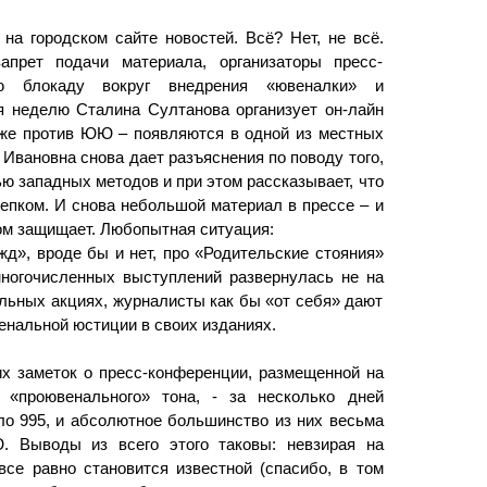
на городском сайте новостей. Всё? Нет, не всё.
прет подачи материала, организаторы пресс-
ю блокаду вокруг внедрения «ювеналки» и
я неделю Сталина Султанова организует он-лайн
 же против ЮЮ – появляются в одной из местных
 Ивановна снова дает разъяснения по поводу того,
ю западных методов и при этом рассказывает, что
лепком. И снова небольшой материал в прессе – и
аром защищает. Любопытная ситуация:
д», вроде бы и нет, про «Родительские стояния»
многочисленных выступлений развернулась не на
альных акциях, журналисты как бы «от себя» дают
нальной юстиции в своих изданиях.
их заметок о пресс-конференции, размещенной на
 «проювенального» тона, - за несколько дней
ло 995, и абсолютное большинство из них весьма
. Выводы из всего этого таковы: невзирая на
се равно становится известной (спасибо, в том