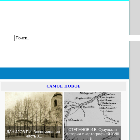
САМОЕ НОВОЕ
СТЕПАНОВ И.В. Сузунская
ДАНИЛОВ Г.И. Воспоминания.
история с картографией XVIII
Часть 3...
в....