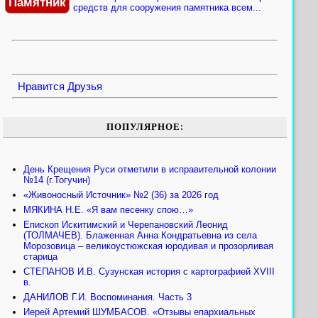
Памятник
средств для сооружения памятника всем...
Нравится
Друзья
ПОПУЛЯРНОЕ:
День Крещения Руси отметили в исправительной колонии
№14 (г.Тогучин)
«Живоносный Источник» №2 (36) за 2026 год
МЯКИНА Н.Е. «Я вам песенку спою…»
Епископ Искитимский и Черепановский Леонид
(ТОЛМАЧЕВ). Блаженная Анна Кондратьевна из села
Морозовица – великоустюжская юродивая и прозорливая
старица
СТЕПАНОВ И.В. Сузунская история с картографией XVIII
в.
ДАНИЛОВ Г.И. Воспоминания. Часть 3
Иерей Артемий ШУМБАСОВ. «Отзывы епархиальных