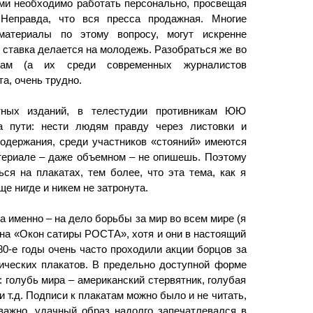
ами необходимо работать персонально, просвещая
 Неправда, что вся пресса продажная. Многие
материалы по этому вопросу, могут искренне
 ставка делается на молодежь. Разобраться же во
кам (а их среди современных журналистов
а, очень трудно.
тных изданий, в телестудии противникам ЮЮ
а пути: нести людям правду через листовки и
содержания, среди участников «стояний» имеются
териале – даже объемном – не опишешь. Поэтому
ся на плакатах, тем более, что эта тема, как я
ще нигде и никем не затронута.
а именно – на дело борьбы за мир во всем мире (я
ена «Окон сатиры РОСТА», хотя и они в настоящий
0-е годы очень часто проходили акции борцов за
ических плакатов. В предельно доступной форме
 голубь мира – американский стервятник, голубая
т.д. Подписи к плакатам можно было и не читать,
оважно, удачный образ надолго запечатлевался в