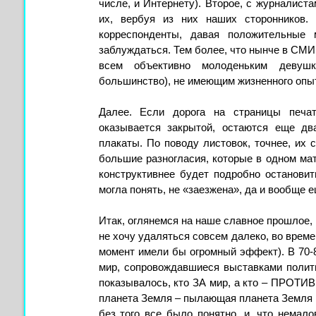
числе, и Интернету). Второе, с журналист
их, вербуя из них наших сторонников.
корреспонденты, давая положительные 
заблуждаться. Тем более, что нынче в СМИ
всем объективно молоденьким девуш
большинство), не имеющим жизненного опыт
Далее. Если дорога на страницы печа
оказывается закрытой, остаются еще дв
плакаты. По поводу листовок, точнее, их 
большие разногласия, которые в одном ма
конструктивнее будет подробно остановить
могла понять, не «заезжена», да и вообще е
Итак, оглянемся на наше славное прошлое, 
не хочу удаляться совсем далеко, во врем
момент имели бы огромный эффект). В 70-8
мир, сопровождавшиеся выставками полит
показывалось, кто ЗА мир, а кто – ПРОТИВ:
планета Земля – пылающая планета Земля и 
без того все было понятно, и, что немал