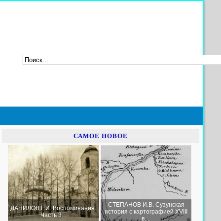
САМОЕ НОВОЕ
СТЕПАНОВ И.В. Сузунская
ДАНИЛОВ Г.И. Воспоминания.
история с картографией XVIII
Часть 3...
в....