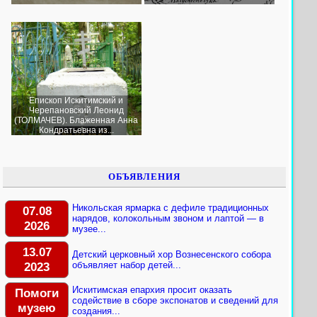
Епископ Искитимский и
Черепановский Леонид
(ТОЛМАЧЕВ). Блаженная Анна
Кондратьевна из...
ОБЪЯВЛЕНИЯ
Никольская ярмарка с дефиле традиционных
07.08
нарядов, колокольным звоном и лаптой — в
2026
музее...
13.07
Детский церковный хор Вознесенского собора
2023
объявляет набор детей...
Искитимская епархия просит оказать
Помоги
содействие в сборе экспонатов и сведений для
музею
создания...