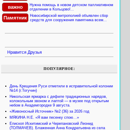
Нужна помощь в новом детском паллиативном
важно
отделении в Кольцово!...
Новосибирской митрополией объявлен сбор
Памятник
средств для сооружения памятника всем...
Нравится
Друзья
ПОПУЛЯРНОЕ:
День Крещения Руси отметили в исправительной колонии
№14 (г.Тогучин)
Никольская ярмарка с дефиле традиционных нарядов,
колокольным звоном и лаптой — в музее под открытым
небом в Академгородке 9 августа.
«Живоносный Источник» №2 (36) за 2026 год
МЯКИНА Н.Е. «Я вам песенку спою…»
Епископ Искитимский и Черепановский Леонид
(ТОЛМАЧЕВ). Блаженная Анна Кондратьевна из села