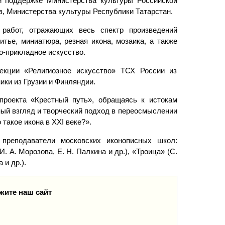
и поддержке Министерства культуры Российской
, Министерства культуры Республики Татарстан.
работ, отражающих весь спектр произведений
итье, миниатюра, резная икона, мозаика, а также
о-прикладное искусство.
екции «Религиозное искусство» ТСХ России из
ики из Грузии и Финляндии.
проекта «Крестный путь», обращаясь к истокам
ный взгляд и творческий подход в переосмыслении
такое икона в XXI веке?».
 преподаватели московских иконописных школ:
И. А. Морозова, Е. Н. Палкина и др.), «Троица» (С.
 и др.).
жите наш сайт