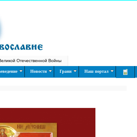
Великой Отечественной Войны
еведение
Новости
Грани
Наш портал