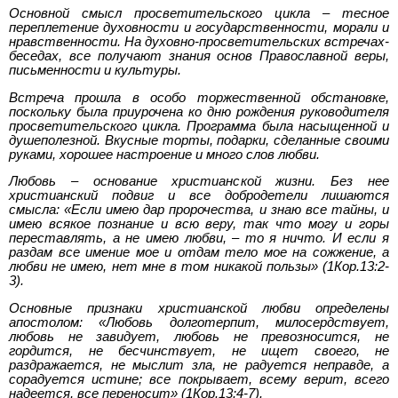
Основной смысл просветительского цикла – тесное
переплетение духовности и государственности, морали и
нравственности. На духовно-просветительских встречах-
беседах, все получают знания основ Православной веры,
письменности и культуры.
Встреча прошла в особо торжественной обстановке,
поскольку была приурочена ко дню рождения руководителя
просветительского цикла. Программа была насыщенной и
душеполезной. Вкусные торты, подарки, сделанные своими
руками, хорошее настроение и много слов любви.
Любовь – основание христианской жизни. Без нее
христианский подвиг и все добродетели лишаются
смысла: «Если имею дар пророчества, и знаю все тайны, и
имею всякое познание и всю веру, так что могу и горы
переставлять, а не имею любви, – то я ничто. И если я
раздам все имение мое и отдам тело мое на сожжение, а
любви не имею, нет мне в том никакой пользы» (1Кор.13:2-
3).
Основные признаки христианской любви определены
апостолом: «Любовь долготерпит, милосердствует,
любовь не завидует, любовь не превозносится, не
гордится, не бесчинствует, не ищет своего, не
раздражается, не мыслит зла, не радуется неправде, а
сорадуется истине; все покрывает, всему верит, всего
надеется, все переносит» (1Кор.13:4-7).