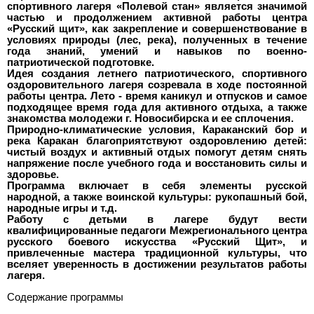
спортивного лагеря «Полевой стан» является значимой
частью и продолжением активной работы центра
«Русский щит», как закрепление и совершенствование в
условиях природы (лес, река), полученных в течение
года знаний, умений и навыков по военно-
патриотической подготовке.
Идея создания летнего патриотического, спортивного
оздоровительного лагеря созревала в ходе постоянной
работы центра. Лето - время каникул и отпусков и самое
подходящее время года для активного отдыха, а также
знакомства молодежи г. Новосибирска и ее сплочения.
Природно-климатические условия, Караканский бор и
река Каракан благоприятствуют оздоровлению детей:
чистый воздух и активный отдых помогут детям снять
напряжение после учебного года и восстановить силы и
здоровье.
Программа включает в себя элементы русской
народной, а также воинской культуры: рукопашный бой,
народные игры и т.д.
Работу с детьми в лагере будут вести
квалифицированные педагоги Межрегионального центра
русского боевого искусства «Русский Щит», и
привлеченные мастера традиционной культуры, что
вселяет уверенность в достижении результатов работы
лагеря.
Содержание программы