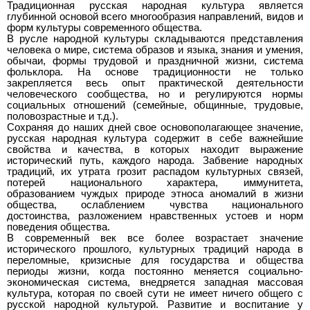
Традиционная русская народная культура является
глубинной основой всего многообразия направлений, видов и
форм культуры современного общества.
В русле народной культуры складываются представления
человека о мире, система образов и языка, знания и умения,
обычаи, формы трудовой и праздничной жизни, система
фольклора. На основе традиционности не только
закрепляется весь опыт практической деятельности
человеческого сообщества, но и регулируются нормы
социальных отношений (семейные, общинные, трудовые,
половозрастные и т.д.).
Сохраняя до наших дней свое основополагающее значение,
русская народная культура содержит в себе важнейшие
свойства и качества, в которых находит выражение
исторический путь, каждого народа. Забвение народных
традиций, их утрата грозит распадом культурных связей,
потерей национального характера, иммунитета,
образованием чуждых природе этноса аномалий в жизни
общества, ослаблением чувства национального
достоинства, разложением нравственных устоев и норм
поведения общества.
В современный век все более возрастает значение
исторического прошлого, культурных традиций народа в
переломные, кризисные для государства и общества
периоды жизни, когда постоянно меняется социально-
экономическая система, внедряется западная массовая
культура, которая по своей сути не имеет ничего общего с
русской народной культурой. Развитие и воспитание у