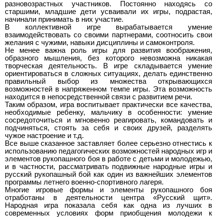
разновозрастных участников. Постоянно находясь со
старшими, младшие дети усваивали их игры, подрастая,
начинали принимать в них участие.
В коллективной игре вырабатывается умение
взаимодействовать со своими партнерами, соотносить свои
желания с чужими, навыки дисциплины и самоконтроля.
Не менее важна роль игры для развития воображения,
образного мышления, без которого невозможна никакая
творческая деятельность. В игре складывается умение
ориентироваться в сложных ситуациях, делать единственно
правильный выбор из множества открывающихся
возможностей в напряженном темпе игры. Эта возможность
находится в непосредственной связи с развитием речи.
Таким образом, игра воспитывает практически все качества,
необходимые ребенку, мальчику в особенности: умение
сосредоточиться и мгновенно реагировать, командовать и
подчиняться, стоять за себя и своих друзей, разделять
чужое настроение и т.д.
Все выше сказанное заставляет более серьезно отнестись к
использованию педагогических возможностей народных игр и
элементов рукопашного боя в работе с детьми и молодежью,
и в частности, рассматривать подвижные народные игры и
русский рукопашный бой как один из важнейших элементов
программы летнего военно-спортивного лагеря.
Многие игровые формы и элементы рукопашного боя
отработаны в деятельности центра «Русский щит».
Народная игра показала себя как одна из лучших в
современных условиях форм приобщения молодежи к