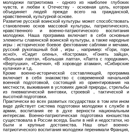
молодежи патриотизма - одного из наиболее глубоких
чувств, и любви к Отечеству - основная цель, которая
объединяет людей прежде всего на гражданской,
нравственной, культурной основе.
Развитие русской воинской культуры может способствовать
становлению основ массовой культуры, патриотического,
нравственного и военно-патриотического воспитания
молодежи. Наша программа включает в себя основные
элементы славянской воинской культуры, а также народные
игры : историческое боевое фехтование саблями и мечами,
русский рукопашный бой , игры , например: «Гори, гори
ясно!», «Сидит олень», «Кострома», «Гонять зайца»,
«Вольная лапта», «Большая лапта», «Лапта с городками»,
«Вертушки», «Свечки», «В хороводе атаман», «Сибирские
кулачки» и т.д.
Кроме военно-исторической составляющей, программа
включает в себя знакомство с современной начальной
военной подготовкой, состоящей из ориентирования на
местности, выживания в условиях дикой природы, стрельбы
из пневматической винтовки, строевой , тактической и
высотной подготовки.
Практически во всех развитых государствах в том или ином
виде действует система подготовки молодежи к службе в
армии, воспитания ее в духе верности национальным
интересам. Военно-патриотическая подготовка юношества
существовала в России всегда. Были в ней и недостатки, но
были и крупные достоинства. Наш опыт военно-
патриотического воспитания молодежи перенимали Франция,