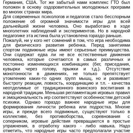
Германия, США. Тот же забытый нами комплекс ГТО был
положен в основу оздоровительных молодежных программ
во многих странах мира.
Для современных психологов и педагогов стало бесспорным
положение об огромной значимости игры для всей
дальнейшей жизни человека. Оно выработано в ходе
многолетних наблюдений и экспериментов. Но в народной
педагогике эта истина была установлена гораздо раньше.
Пожалуй, ни у кого нет сомнений в том, что игра необходима
для физического развития ребенка. Перед занятиями
спортом подвижные игры имеют серьезные преимущества.
Они содержат едва ли не все естественные движения
человека, которые сочетаются в самых различных и
постоянно изменяющихся комбинациях (бег, приседания,
кувырки через голову, прыжки и т.д.). Отсутствие
монотонности в движениях, не только препятствует
утомлению каких-то одних групп мышц, но и развивает
быстроту реакции, ловкость, координацию и т.п. - качества
неотделимые от традиционного воинского воспитания в
народной традиции. Меньшая регламентация игровых правил
и эмоциональность игр соответствуют особенностям детской
психики. Однако гораздо важнее народные игры для
формирования личности ребенка или подростка. Многие
игры, и прежде всего подвижные, существуют только в
коллективе, без противоборства, соревнования с
соперником, игровые действия превращаются в простые
упражнения, в отработку какого - либо навыка. Надо
отметить, что народные игры часто предполагали участие