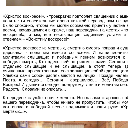
«Христос воскресе!», - троекратно повторяет священник с амв
понять эти спасительные слова никакой перевод нам не н
было спокойно, чтобы мы могли осознанно принять участие 
всеми, находящимися в храме, наш переводчик на жестах «по
воскресе!», и мы, все неслышащие «едиными устами и
отвечаем – «Воистину воскресе!».
«Христос воскресе из мертвых, смертию смерть поправ и сущ
даровав», - поем мы вместе со всеми. И наши молитв
молитвами слышащих и победным пением возносятся к Н
победил смерть, Кто здесь сейчас рядом с нами. Сегодня
отдельно слышащие и не слышащие, а стоят теперь з
очищенные, просветленные, составляющие собой единое целое
Улыбки сами собой расплываются на лицах. Позади нелегк
Поста. А сегодня… Сегодня – свершилось… Всё, Победа
Воскрес! И дышится сегодня по-другому, легче и молитвы сег
Радость! Словами не описать…
К середине службы ноги тяжелеют. Но глазами стараюсь п
нашего переводчика, чтобы ничего не пропустить, чтобы мо
вот снова в победной песне поднимаются наши руки: «Хр
мертвых...».