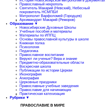
История Новосибирской митрополии в документах
Православный некрополь
Святитель Макарий (Невский), Небесный
покровитель НСМПБИ
Митрополит Варфоломей (Городцев)
Архимандрит Макарий (Реморов)
Образование ▼
Новосибирские Духовные Школы
Учебные пособия и материалы
Материалы по ИППЦ
Основы православной культуры в школе
Книжная полка
Психология
Педагогика
Православное воспитание
Веруют ли ученые? Вера и знание
Предметно-образовательные области
Воскресная школа
Публикации по истории Церкви
Иконография
Агиография
Церковные праздники
Православные учебные заведения
Православие для начинающих
Практическая катехизация
Рубрики ▼
ПРАВОСЛАВИЕ В МИРЕ