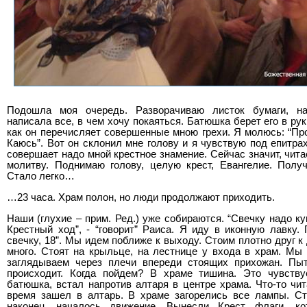
Подошла моя очередь. Разворачиваю листок бумаги, на
написала все, в чем хочу покаяться. Батюшка берет его в рук
как он перечисляет совершенные мною грехи. Я молюсь: “Про
Каюсь”. Вот он склонил мне голову и я чувствую под епитра
совершает надо мной крестное знамение. Сейчас значит, чит
молитву. Поднимаю голову, целую крест, Евангелие. Полу
Стало легко…
…23 часа. Храм полон, но люди продолжают приходить.
Наши (глухие – прим. Ред.) уже собираются. “Свечку надо к
Крестный ход”, - “говорит” Раиса. Я иду в иконную лавку.
свечку, 18”. Мы идем поближе к выходу. Стоим плотно друг к
много. Стоят на крыльце, на лестнице у входа в храм. Мы
заглядываем через плечи впереди стоящих прихожан. Пыт
происходит. Когда пойдем? В храме тишина. Это чувст
батюшка, встал напротив алтаря в центре храма. Что-то чит
время зашел в алтарь. В храме загорелись все лампы. Ст
наконец, началось движение. Вынесли Крест, флаги, к