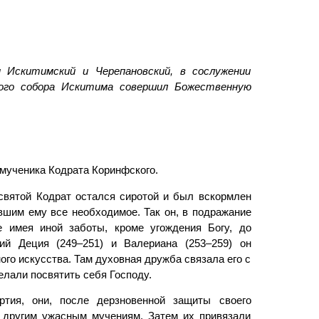
 Искитимский и Черепановский, в сослужении
ного собора Искитима совершил Божественную
 мученика Кодрата Коринфского.
вятой Кодрат остался сиротой и был вскормлен
вшим ему все необходимое. Так он, в подражание
е имея иной заботы, кроме угождения Богу, до
ний Деция (249–251) и Валериана (253–259) он
го искусства. Там духовная дружба связала его с
лали посвятить себя Господу.
тия, они, после дерзновенной защиты своего
 другим ужасным мучениям. Затем их привязали