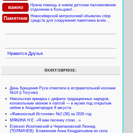
Нужна помощь в новом детском паллиативном
важно
отделении в Кольцово!...
Новосибирской митрополией объявлен сбор
Памятник
средств для сооружения памятника всем...
Нравится
Друзья
ПОПУЛЯРНОЕ:
День Крещения Руси отметили в исправительной колонии
№14 (г.Тогучин)
Никольская ярмарка с дефиле традиционных нарядов,
колокольным звоном и лаптой — в музее под открытым
небом в Академгородке 9 августа.
«Живоносный Источник» №2 (36) за 2026 год
МЯКИНА Н.Е. «Я вам песенку спою…»
Епископ Искитимский и Черепановский Леонид
(ТОЛМАЧЕВ). Блаженная Анна Кондратьевна из села