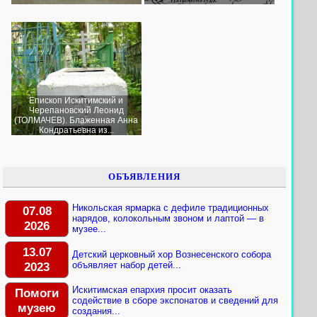
Епископ Искитимский и
Черепановский Леонид
(ТОЛМАЧЕВ). Блаженная Анна
Кондратьевна из...
ОБЪЯВЛЕНИЯ
Никольская ярмарка с дефиле традиционных
07.08
нарядов, колокольным звоном и лаптой — в
2026
музее...
13.07
Детский церковный хор Вознесенского собора
2023
объявляет набор детей...
Искитимская епархия просит оказать
Помоги
содействие в сборе экспонатов и сведений для
музею
создания...