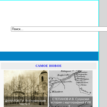
САМОЕ НОВОЕ
СТЕПАНОВ И.В. Сузунская
ДАНИЛОВ Г.И. Воспоминания.
история с картографией XVIII
Часть 3...
в....