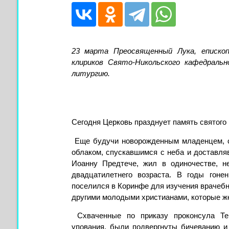
23 марта Преосвященный Лука, епископ
клириков Свято-Никольского кафедраль
литургию.
Сегодня Церковь празднует память святого
Еще будучи новорожденным младенцем, с
облаком, спускавшимся с неба и доставля
Иоанну Предтече, жил в одиночестве, н
двадцатилетнего возраста. В годы гоне
поселился в Коринфе для изучения врачебно
другими молодыми христианами, которые же
Схваченные по приказу проконсула Тер
упования, были подвергнуты бичеванию и