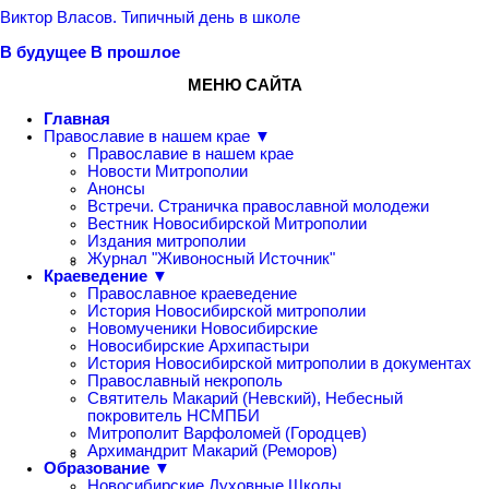
Виктор Власов. Типичный день в школе
В будущее
В прошлое
МЕНЮ САЙТА
Главная
Православие в нашем крае ▼
Православие в нашем крае
Новости Митрополии
Анонсы
Встречи. Страничка православной молодежи
Вестник Новосибирской Митрополии
Издания митрополии
Журнал "Живоносный Источник"
Краеведение ▼
Православное краеведение
История Новосибирской митрополии
Новомученики Новосибирские
Новосибирские Архипастыри
История Новосибирской митрополии в документах
Православный некрополь
Святитель Макарий (Невский), Небесный
покровитель НСМПБИ
Митрополит Варфоломей (Городцев)
Архимандрит Макарий (Реморов)
Образование ▼
Новосибирские Духовные Школы