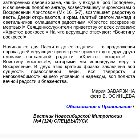
затворенных дверей храма, как бы у входа в Гроб Господень,
и священник подобно ангелу, возвестившему мироносицам о
Воскресении Христовом (Мк 16, 5-7), возглашает радостную
весть. Двери открываются, и храм, залитый светом лампад и
светильников, оглашается радостным: «Христос воскресе из
мертвых!» Священнослужители приветствуют всех словами:
«Христос воскресе!» На что верующие отвечают: «Воистину
воскресе!»
Начиная со дня Пасхи и до ее отдания — в продолжении
сорока дней верующие при встрече приветствуют друг друга
словами пасхальной радости: «Христос воскресе! —
Воистину воскресе!», которыми мы исповедуем веру в
Воскресение. В двух этих кратких фразах заключена вся
сущность православной веры, вся твердость и
непоколебимость нашего упования и надежды, вся полнота
вечной радости и блаженства.
Мария ЗАВАРЗИНА
фото В. ОСИНЦЕВА
Образование и Православие
/
Вестник Новосибирской Митрополии
№4 (124) СПЕЦВЫПУСК