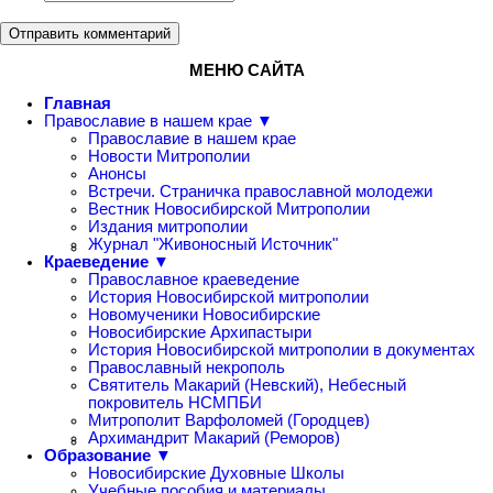
Отправить комментарий
МЕНЮ САЙТА
Главная
Православие в нашем крае ▼
Православие в нашем крае
Новости Митрополии
Анонсы
Встречи. Страничка православной молодежи
Вестник Новосибирской Митрополии
Издания митрополии
Журнал "Живоносный Источник"
Краеведение ▼
Православное краеведение
История Новосибирской митрополии
Новомученики Новосибирские
Новосибирские Архипастыри
История Новосибирской митрополии в документах
Православный некрополь
Святитель Макарий (Невский), Небесный
покровитель НСМПБИ
Митрополит Варфоломей (Городцев)
Архимандрит Макарий (Реморов)
Образование ▼
Новосибирские Духовные Школы
Учебные пособия и материалы