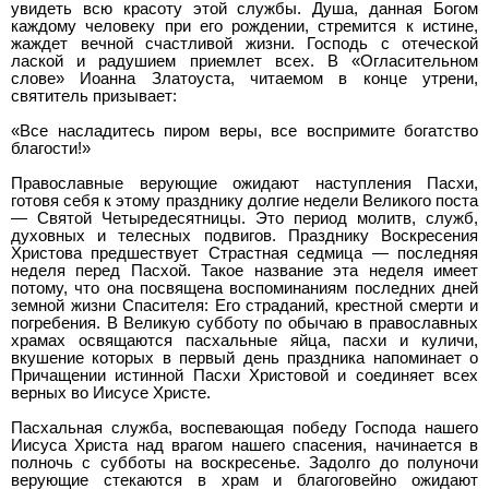
увидеть всю красоту этой службы. Душа, данная Богом
каждому человеку при его рождении, стремится к истине,
жаждет вечной счастливой жизни. Господь с отеческой
лаской и радушием приемлет всех. В «Огласительном
слове» Иоанна Златоуста, читаемом в конце утрени,
святитель призывает:
«Все насладитесь пиром веры, все воспримите богатство
благости!»
Православные верующие ожидают наступления Пасхи,
готовя себя к этому празднику долгие недели Великого поста
— Святой Четыредесятницы. Это период молитв, служб,
духовных и телесных подвигов. Празднику Воскресения
Христова предшествует Страстная седмица — последняя
неделя перед Пасхой. Такое название эта неделя имеет
потому, что она посвящена воспоминаниям последних дней
земной жизни Спасителя: Его страданий, крестной смерти и
погребения. В Великую субботу по обычаю в православных
храмах освящаются пасхальные яйца, пасхи и куличи,
вкушение которых в первый день праздника напоминает о
Причащении истинной Пасхи Христовой и соединяет всех
верных во Иисусе Христе.
Пасхальная служба, воспевающая победу Господа нашего
Иисуса Христа над врагом нашего спасения, начинается в
полночь с субботы на воскресенье. Задолго до полуночи
верующие стекаются в храм и благоговейно ожидают