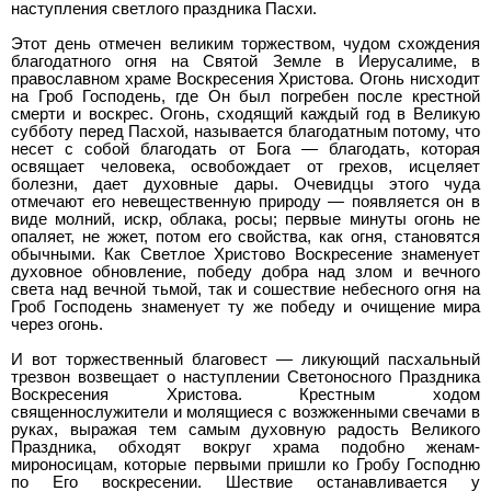
наступления светлого праздника Пасхи.
Этот день отмечен великим торжеством, чудом схождения
благодатного огня на Святой Земле в Иерусалиме, в
православном храме Воскресения Христова. Огонь нисходит
на Гроб Господень, где Он был погребен после крестной
смерти и воскрес. Огонь, сходящий каждый год в Великую
субботу перед Пасхой, называется благодатным потому, что
несет с собой благодать от Бога — благодать, которая
освящает человека, освобождает от грехов, исцеляет
болезни, дает духовные дары. Очевидцы этого чуда
отмечают его невещественную природу — появляется он в
виде молний, искр, облака, росы; первые минуты огонь не
опаляет, не жжет, потом его свойства, как огня, становятся
обычными. Как Светлое Христово Воскресение знаменует
духовное обновление, победу добра над злом и вечного
света над вечной тьмой, так и сошествие небесного огня на
Гроб Господень знаменует ту же победу и очищение мира
через огонь.
И вот торжественный благовест — ликующий пасхальный
трезвон возвещает о наступлении Светоносного Праздника
Воскресения Христова. Крестным ходом
священнослужители и молящиеся с возжженными свечами в
руках, выражая тем самым духовную радость Великого
Праздника, обходят вокруг храма подобно женам-
мироносицам, которые первыми пришли ко Гробу Господню
по Его воскресении. Шествие останавливается у