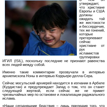
утверждает,
что христиане
Европы и США
должны
ожидать той
же жестокости
и бессердечия,
тех же гонений,
которые
претерпевают
сейчас
христиане от
рук
исламистов
группировки
ИГИЛ (ISIL), поскольку последние не признают равенства
всех людей между собой.
Именно такие комментарии прозвучали в интервью
архиепископа Ноны в интервью Коррьере-делла-Сера.
Сейчас мосульский архиерей находится в изгнании в Арбиле
(Курдистан) и предупреждает Запад о том, что он станет
следующей жертвой, если сейчас же не примет
чрезвычайных мер по остановке и локализации радикального
ислама.
«Наши сегодняшние бедствия – лишь прелюдия того, что