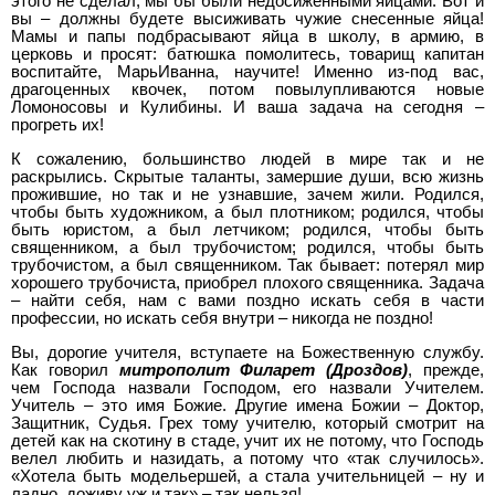
этого не сделал, мы бы были недосиженными яйцами. Вот и
вы – должны будете высиживать чужие снесенные яйца!
Мамы и папы подбрасывают яйца в школу, в армию, в
церковь и просят: батюшка помолитесь, товарищ капитан
воспитайте, МарьИванна, научите! Именно из-под вас,
драгоценных квочек, потом повылупливаются новые
Ломоносовы и Кулибины. И ваша задача на сегодня –
прогреть их!
К сожалению, большинство людей в мире так и не
раскрылись. Скрытые таланты, замершие души, всю жизнь
прожившие, но так и не узнавшие, зачем жили. Родился,
чтобы быть художником, а был плотником; родился, чтобы
быть юристом, а был летчиком; родился, чтобы быть
священником, а был трубочистом; родился, чтобы быть
трубочистом, а был священником. Так бывает: потерял мир
хорошего трубочиста, приобрел плохого священника. Задача
– найти себя, нам с вами поздно искать себя в части
профессии, но искать себя внутри – никогда не поздно!
Вы, дорогие учителя, вступаете на Божественную службу.
Как говорил
митрополит Филарет (Дроздов)
, прежде,
чем Господа назвали Господом, его назвали Учителем.
Учитель – это имя Божие. Другие имена Божии – Доктор,
Защитник, Судья. Грех тому учителю, который смотрит на
детей как на скотину в стаде, учит их не потому, что Господь
велел любить и назидать, а потому что «так случилось».
«Хотела быть модельершей, а стала учительницей – ну и
ладно, доживу уж и так» – так нельзя!