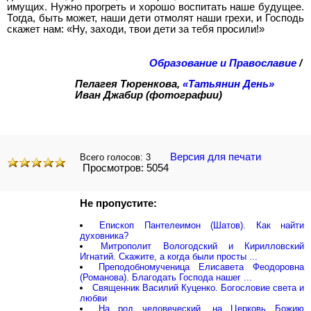
имущих. Нужно прогреть и хорошо воспитать наше будущее.
Тогда, быть может, наши дети отмолят наши грехи, и Господь
скажет нам: «Ну, заходи, твои дети за тебя просили!»
Образование и Православие
/
Пелагея Тюренкова,
«Татьянин День»
Иван Джабир (фотографии)
Версия для печати
Всего голосов:
3
Просмотров: 5054
Не пропустите:
Епископ Пантелеимон (Шатов). Как найти
духовника?
Митрополит Вологодский и Кирилловский
Игнатий. Скажите, а когда были просты ...
Преподобномученица Елисавета Феодоровна
(Романова). Благодать Господа нашег ...
Священник Василий Куценко. Богословие света и
любви
На род человеческий, на Церковь Божию