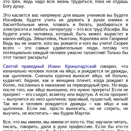
это грех, ведь надо всю жизнь трудиться, пока не отдашь
Богу душу.
Это касается вас напрямую: для ваших учеников вы будете
Иосифом, будете учить их держать в руках книжки и
баскетбольные мячи, плавать и бегать, разбираться в
электросети и любить литературу – это все труд Иосифа. Вы
будете учить человека, который, быть может, вырастет в
какого-нибудь Эйнштейна, Ньютона, Королева или Гагарина!
Ведь вы не знаете, кого вы рожаете и кого вы учите! Скорее
всего – это самые удивительные люди, потому что
потенциально каждый человек ужасно талантлив! Только бы
этот талант раскрыть!
Святой праведный Иоанн Кронштадтский
говорил, что
изначально человек похож на яйцо, и рождается он дважды,
как цыпленок. Сначала курочка выносит яйцо, ей больно,
кудахчет, бедная, как и женщина плачет, когда рождает в
болях, посланных в наказание за первородный грех. Но ведь
после того, как яйцо выношено, его нужно прогреть! Если не
прогреет – его съедят, всмятку или вкрутую. А если прогреет
– вылупится из него цыпленок: красивый, пушистый, милый!
Так же и человек рождается дважды – как яйцо и как
цыпленок. Если нас просто выносить, но не согреть, не
выучить, не воспитать – мы будем Маугли.
Все, что мы имеем, мы имеем от кого-то. Нас научили читать,
писать, говорить, дали в руки профессию. Если бы кто-то