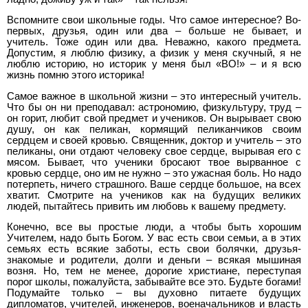
Вспомните свои школьные годы. Что самое интересное? Во-
первых, друзья, один или два – больше не бывает, и
учитель. Тоже один или два. Неважно, какого предмета.
Допустим, я люблю физику, а физик у меня скучный, я не
люблю историю, но историк у меня был «ВО!» – и я всю
жизнь помню этого историка!
Самое важное в школьной жизни – это интересный учитель.
Что бы он ни преподавал: астрономию, физкультуру, труд –
он горит, любит свой предмет и учеников. Он вырывает свою
душу, он как пеликан, кормящий пеликанчиков своим
сердцем и своей кровью. Священник, доктор и учитель – это
пеликаны, они отдают человеку свое сердце, вырывая его с
мясом. Бывает, что ученики бросают твое вырванное с
кровью сердце, оно им не нужно – это ужасная боль. Но надо
потерпеть, ничего страшного. Ваше сердце большое, на всех
хватит. Смотрите на учеников как на будущих великих
людей, пытайтесь привить им любовь к вашему предмету.
Конечно, все вы простые люди, а чтобы быть хорошим
Учителем, надо быть Богом. У вас есть свои семьи, а в этих
семьях есть всякие заботы, есть свои болячки, друзья-
знакомые и родители, долги и деньги – всякая мышиная
возня. Но, тем не менее, дорогие христиане, переступая
порог школы, пожалуйста, забывайте все это. Будьте богами!
Подумайте только – вы духовно питаете будущих
дипломатов, учителей, инженеров, военачальников и власть