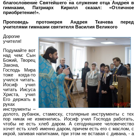
благословение Святейшего на служение отца Андрея в
гимназии, Патриарх Кирилл сказал: «Отличное
приобретение!».
Проповедь протоиерея Андрея Ткачева перед
учителями гимназии святителя Василия Великого
Дорогие
учителя!
Подумайте вот
над чем: Сын
Божий, Творец
Закона,
Господь Мира
тоже когда-то
учился читать.
Иосиф учил
читать Иисуса
Христа, учил
Его держать в
руках
инструменты –
долото, рубанок, стамеску, столярные инструменты с тех
пор никак не изменились. Иосиф учил Господа работать,
чтобы не есть хлеб даром. А сегодняшнее человечество
хочет есть хлеб именно даром, причем есть его с маслом, с
икрой, запивая напитками, при этом не вставая с дивана, - а