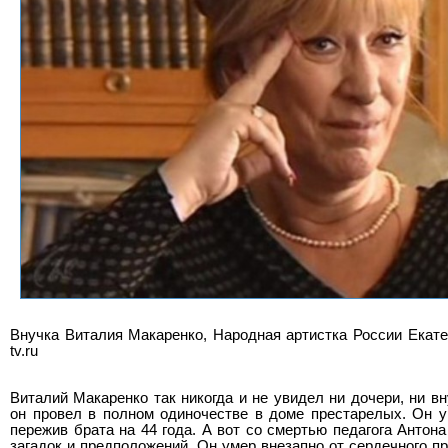
Внучка Виталия Макаренко, Народная артистка России Екатер
tv.ru
Виталий Макаренко так никогда и не увидел ни дочери, ни в
он провел в полном одиночестве в доме престарелых. Он ум
пережив брата на 44 года. А вот со смертью педагога Антон
загадок и предположений. Он умер внезапно от сердечного пр