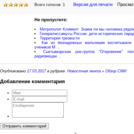
Версия для печати
Просмотр
Всего голосов:
1
Не пропустите:
Митрополит Климент: Знаем ли мы человека рядо
Генералиссимусы России: дети исторических пара
Территория трезвости
Как из безнадежных мальчишек воспитывали
учеников М ...
Сыктывкарская рок-группа “Откровение” п
радиовещан ...
Опубликовано
17.03.2017
в рубрике
Новостная лента
»
Обзор СМИ
Добавление комментария
Отправить комментарий