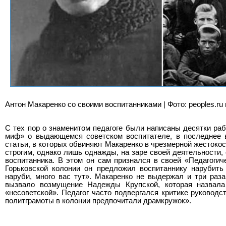
Антон Макаренко со своими воспитанниками | Фото: peoples.ru и
С тех пор о знаменитом педагоге были написаны десятки раб
миф» о выдающемся советском воспитателе, в последнее 
статьи, в которых обвиняют Макаренко в чрезмерной жестоко
строгим, однако лишь однажды, на заре своей деятельности,
воспитанника. В этом он сам признался в своей «Педагоги
Горьковской колонии он предложил воспитаннику нарубить
наруби, много вас тут». Макаренко не выдержал и три раза
вызвало возмущение Надежды Крупской, которая назвала
«несоветской». Педагог часто подвергался критике руководст
политграмоты в колонии предпочитали драмкружок».