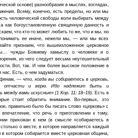
ческой основе) разнообразия в мыслях, взглядах,
ажения. Всему, конечно, есть пределы, но или мы
ость человеческой свободы воли выбирать между
, а как богоустановленную священную данность и
аем, что кто-то может любить то же, что и мы, но
понимать ее иначе, нежели мы, — или мы всех
вайте признаем, что вышеизложенное церковное
мы… чужды Божиему замыслу о человеке и о
ворения, из чего следует весьма неутешительный
сти. Вот, так. И чем более высокое положение в
 нас. Есть, о чем задуматься.
фянам, —
что, когда вы собираетесь в церковь,
му отчасти и верю. Ибо надлежит быть и
между вами искусные» (1 Кор. 11; 18–19)
. Есть в
орые стоит обратить внимание. Во-первых, это
ое, правильно было бы писать слово «церковь» с
впечатление, что речь о приготовлении к тому,
нии прихожан в нем (в смысле «собираетесь в
е столько о месте, в которое направляется каждый
 в котором собирается вместе церковная община,