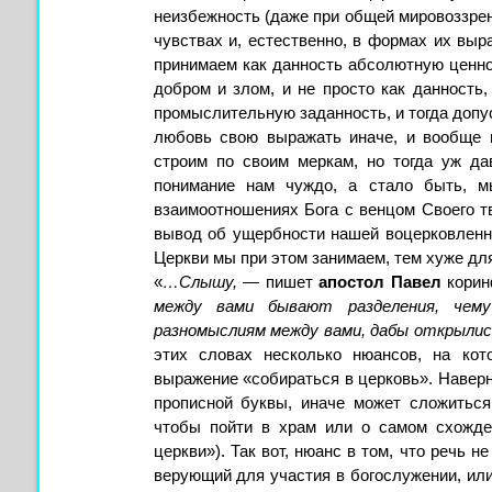
неизбежность (даже при общей мировоззрен
чувствах и, естественно, в формах их выр
принимаем как данность абсолютную ценн
добром и злом, и не просто как данность
промыслительную заданность, и тогда допуск
любовь свою выражать иначе, и вообще 
строим по своим меркам, но тогда уж да
понимание нам чуждо, а стало быть, 
взаимоотношениях Бога с венцом Своего т
вывод об ущербности нашей воцерковленно
Церкви мы при этом занимаем, тем хуже для
«
…Слышу,
— пишет
апостол Павел
корин
между вами бывают разделения, че
разномыслиям между вами, дабы открылись 
этих словах несколько нюансов, на кот
выражение «собираться в церковь». Наверн
прописной буквы, иначе может сложиться 
чтобы пойти в храм или о самом схожде
церкви»). Так вот, нюанс в том, что речь н
верующий для участия в богослужении, или