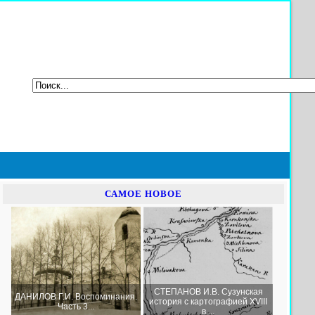
САМОЕ НОВОЕ
СТЕПАНОВ И.В. Сузунская
ДАНИЛОВ Г.И. Воспоминания.
история с картографией XVIII
Часть 3...
в....