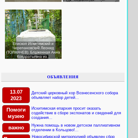
Епископ Искитимский и
Черепановский Леонид
(ТОЛМАЧЕВ). Блаженная Анна
Кондратьевна из...
ОБЪЯВЛЕНИЯ
13.07
Детский церковный хор Вознесенского собора
2023
объявляет набор детей...
Искитимская епархия просит оказать
Помоги
содействие в сборе экспонатов и сведений для
музею
создания...
Нужна помощь в новом детском паллиативном
важно
отделении в Кольцово!...
Новосибирской митрополией объявлен сбор