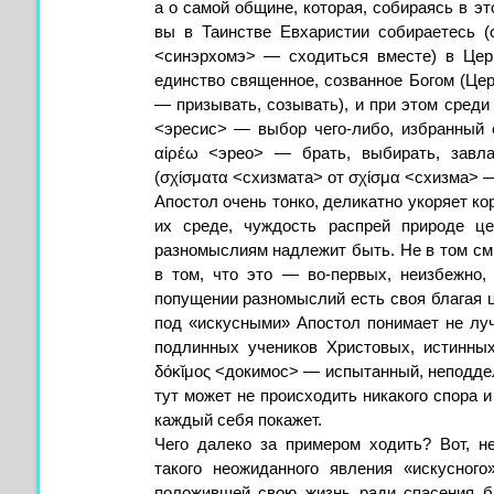
а о самой общине, которая, собираясь в э
вы в Таинстве Евхаристии собираетесь 
<синэрхомэ> — сходиться вместе) в Цер
единство священное, созванное Богом (Цер
— призывать, созывать), и при этом среди 
<эресис> — выбор чего-либо, избранный о
αἱρέω <эрео> — брать, выбирать, завлад
(σχίσματα <схизмата> от σχίσμα <схизма> —
Апостол очень тонко, деликатно укоряет к
их среде, чуждость распрей природе це
разномыслиям надлежит быть. Не в том см
в том, что это — во-первых, неизбежно,
попущении разномыслий есть своя благая 
под «искусными» Апостол понимает не луч
подлинных учеников Христовых, истинны
δόκῐμος <докимос> — испытанный, неподдель
тут может не происходить никакого спора и
каждый себя покажет.
Чего далеко за примером ходить? Вот, 
такого неожиданного явления «искусног
положившей свою жизнь ради спасения 