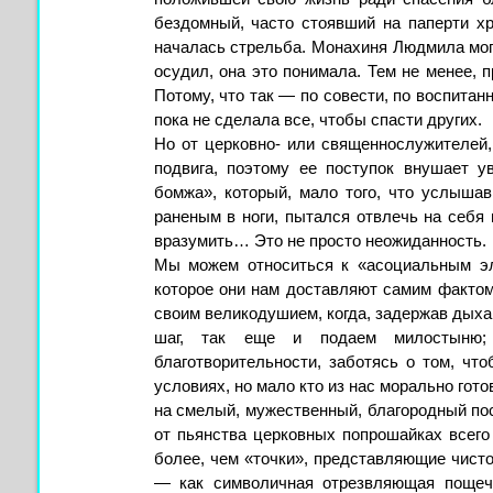
бездомный, часто стоявший на паперти хр
началась стрельба. Монахиня Людмила могл
осудил, она это понимала. Тем не менее, п
Потому, что так — по совести, по воспитанн
пока не сделала все, чтобы спасти других.
Но от церковно- или священнослужителей
подвига, поэтому ее поступок внушает у
бомжа», который, мало того, что услышав
раненым в ноги, пытался отвлечь на себя 
вразумить… Это не просто неожиданность.
Мы можем относиться к «асоциальным эл
которое они нам доставляют самим фактом
своим великодушием, когда, задержав дыхан
шаг, так еще и подаем милостыню;
благотворительности, заботясь о том, чт
условиях, но мало кто из нас морально гот
на смелый, мужественный, благородный по
от пьянства церковных попрошайках всег
более, чем «точки», представляющие чисто
— как символичная отрезвляющая пощеч