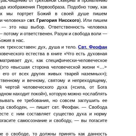
к расчищению от греховной скверны и проявлению
ода изображения Первообраза. Подобно тому, как
так мы портрет Божий в своей душе пишем
и человека» с
вт. Григория Нисского
). Или пишем
 — это наш выбор. Ответственность человека
— потому и ответственен. Разум и свобода воли —
ожия в нас.
век трехсоставен: дух, душа и тело.
Свт. Феофан
овеческого естества в книге «Что есть духовная
матривает дух, как специфически-человеческое
 (это «высшая сторона человеческой жизни <…>
 его от всех других живых тварей наземных»);
твенному и вечному, святому и непреходящему,
й чертой человеческого духа («сила, от Бога
одном находит покой»), которую можно «ослаблять
вывать ее требования, но совсем заглушить ее
гда свободен, — пишет свт. Феофан. — Свобода
есте с ним составляет существо духа и норму
огасите самосознание и свободу, — вы погасите
е о свободе, то должны принять как данность