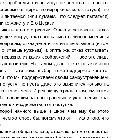
з: проблемы эти не могут не волновать совесть,
висимо от церковно-иерархического статуса), но
ий пытаемся (или думаем, что следует пытаться)
 ко Христу и Его Церкви.
икаться на его реалии. Отказ участвовать, отказ
дящее вокруг, отказ высказывать личное мнение и
опросам, отказ делать тот или иной выбор (в том
о считаешь нужным) и, опять же, отказ отстаивать
е неважно, из каких соображений) — все это лишь
ую позицию. На самом деле, отказ от активного
оны — это тоже выбор, тоже поддержка кого-то.
или что мы поддерживаем своим самоустранением,
 спустя, но пусть даже это выяснится только на
но станет ясно. И решающую роль в том, вменится
обствовавший распространению и укреплению зла,
дивших воздержаться от поступка.
 порой намного выше и шире, чем ему бы этого
 чем хотелось бы, потому что он — мало того, что
т.
ак некая общая основа, отражающая Его свойства,