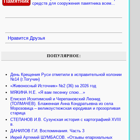
Памятник
средств для сооружения памятника всем...
Нравится
Друзья
ПОПУЛЯРНОЕ:
День Крещения Руси отметили в исправительной колонии
№14 (г.Тогучин)
«Живоносный Источник» №2 (36) за 2026 год
МЯКИНА Н.Е. «Я вам песенку спою…»
Епископ Искитимский и Черепановский Леонид
(ТОЛМАЧЕВ). Блаженная Анна Кондратьевна из села
Морозовица – великоустюжская юродивая и прозорливая
старица
СТЕПАНОВ И.В. Сузунская история с картографией XVIII
в.
ДАНИЛОВ Г.И. Воспоминания. Часть 3
Иерей Артемий ШУМБАСОВ. «Отзывы епархиальных