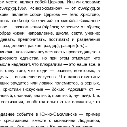
том месте, являет собой Церковь. Иными словами:
(συνερχομένων <синэрхомэнон> — от συνέρχομαι
ковь, являете собой Церковь — Тело Христово,
ковь -ἐκκλησίᾳ <экклисия> от ἐκκαλέω <эккалео>
вас — разномыслия (αἱρέσεις <эресис> от αἵρεσις
браз жизни, направление, школа, секта, учение;
евать, предпочитать, постигать) и разделения
 разделение, раскол, раздор), распри (сл.)…
оринфян, показывая неуместность происходящего в
рковного единства, но при этом отмечает, что
ысле надлежит, что плюрализм — это наше всё, а
 в силу того, что люди — разные, во-вторых, в
цель — выявление искусных. Что важно отметить:
ших эрудитов или ловких полемистов, а верных,
х христиан (искусные — δόκιμοι <докими> от —
ный, славный, знатный, приятный, лучший). Т. е.
 состязания, но обстоятельства так сложатся, что
недавнее событие в Южно-Сахалинске — пример
о» христианина: вместе с монахиней Людмилой,
ближних, был застрелен Владимир Запорожец —