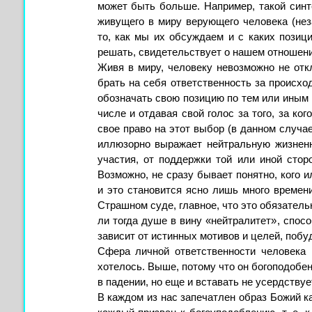
может быть больше. Например, такой синте
живущего в миру верующего человека (неза
то, как мы их обсуждаем и с каких позиц
решать, свидетельствует о нашем отношении
Живя в миру, человеку невозможно не откл
брать на себя ответственность за происхо
обозначать свою позицию по тем или иным в
числе и отдавая свой голос за того, за ког
свое право на этот выбор (в данном случа
иллюзорно выражает нейтральную жизненн
участия, от поддержки той или иной стор
Возможно, не сразу бывает понятно, кого 
и это становится ясно лишь много времени
Страшном суде, главное, что это обязатель
ли тогда душе в вину «нейтралитет», спос
зависит от истинных мотивов и целей, побу
Сфера личной ответственности человека
хотелось. Выше, потому что он богоподобен;
в падении, но еще и вставать не усердствуе
В каждом из нас запечатлен образ Божий к