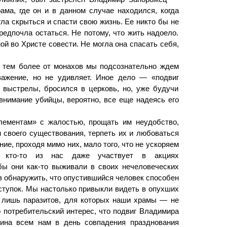
ама, где он и в данном случае находился, когда
а скрыться и спасти свою жизнь. Ее никто бы не
редпочла остаться. Не потому, что жить надоело.
ой во Христе совести. Не могла она спасать себя,
, тем более от монахов мы подсознательно ждем
важение, но не удивляет. Иное дело — «подвиг
 выстрелы, бросился в церковь, но, уже будучи
внимание убийцы, вероятно, все еще надеясь его
ементам» с жалостью, прощать им неудобство,
 своего существования, терпеть их и любоваться
ие, проходя мимо них, мало того, что не ускоряем
 кто-то из нас даже участвует в акциях
обы они как-то выживали в своих нечеловеческих
ов обнаружить, что опустившийся человек способен
ступок. Мы настолько привыкли видеть в опухших
о лишь паразитов, для которых наши храмы — не
 потребительский интерес, что подвиг Владимира
ина всем нам в день совпадения празднования