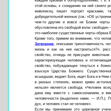
каждый призван к богоуподоблению, т. е. 
этой основы, к созиданию на ней своего р
живописец пишет портрет красками, 
добродетельной жизнью (см.: «Об устроени
чем-то другим и вовсе не Божии черты
обусловлена его свободой воли: свободен 
это наиболее существенные черты образа Б
Кроме того, примем во внимание, что чело
Затворник
, описывая трихотомичность чел
жизнь и как на нее настроиться?», расс
свойство, отнюдь не присущее животным
характеризующая человека и отличающая
свойство, побуждающее тянуться к божес
взыскуя Царства Божиего. Существенно
исшедшая, ведает Бога, ищет Бога и в Нем 
в разных степенях, можно криво истолко
нельзя» является свобода. «Человек все
дана ему вместе с самосознанием, и вм
человечности (выделено нами. — И.П.). П
дух, и человек стал не человек».
Если мы принимаем это церковное учени