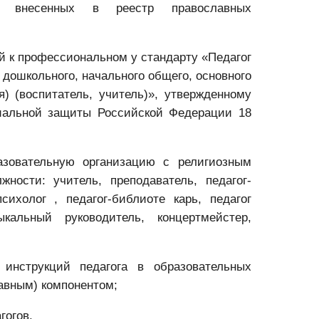
и внесенных в реестр православных
ий к профессиональном
у стандарту «Педагог
 дошкольного, начального общего, основного
) (воспитатель, учитель)», утвержденному
иальной защиты Российской Федерации 18
азовательную организацию с религиозным
ности: учитель, преподаватель, педагог-
-психолог
, педагог-библиоте
карь, педагог
ыкальный руководитель, концертмейстер,
 инструкций педагога в образовательных
авным) компонентом;
гогов.