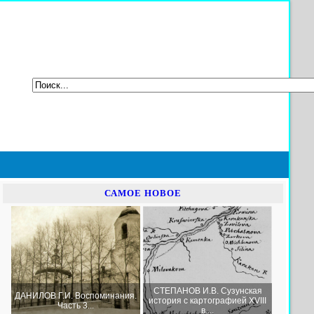
САМОЕ НОВОЕ
СТЕПАНОВ И.В. Сузунская
ДАНИЛОВ Г.И. Воспоминания.
история с картографией XVIII
Часть 3...
в....