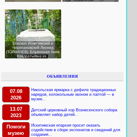
Епископ Искитимский и
Черепановский Леонид
(ТОЛМАЧЕВ). Блаженная Анна
Кондратьевна из...
ОБЪЯВЛЕНИЯ
Никольская ярмарка с дефиле традиционных
07.08
нарядов, колокольным звоном и лаптой — в
2026
музее...
13.07
Детский церковный хор Вознесенского собора
2023
объявляет набор детей...
Искитимская епархия просит оказать
Помоги
содействие в сборе экспонатов и сведений для
музею
создания...