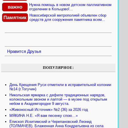
Нужна помощь в новом детском паллиативном
важно
отделении в Кольцово!...
Новосибирской митрополией объявлен сбор
Памятник
средств для сооружения памятника всем...
Нравится
Друзья
ПОПУЛЯРНОЕ:
День Крещения Руси отметили в исправительной колонии
№14 (г.Тогучин)
Никольская ярмарка с дефиле традиционных нарядов,
колокольным звоном и лаптой — в музее под открытым
небом в Академгородке 9 августа.
«Живоносный Источник» №2 (36) за 2026 год
МЯКИНА Н.Е. «Я вам песенку спою…»
Епископ Искитимский и Черепановский Леонид
(ТОЛМАЧЕВ). Блаженная Анна Кондратьевна из села