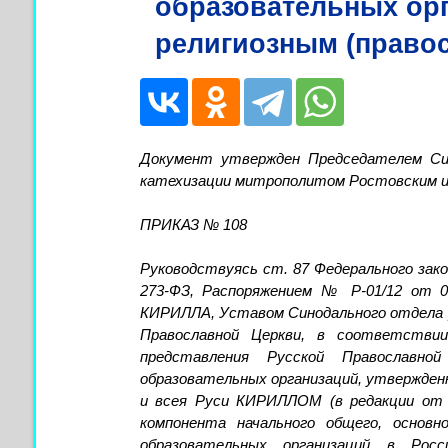
образовательных орг
религиозным (право
Документ утвержден Председателем Син
катехизации митрополитом Ростовским и 
ПРИКАЗ № 108
Руководствуясь ст. 87 Федерального зак
273-ФЗ, Распоряжением № Р-01/12 от 0
КИРИЛЛА, Уставом Синодального отдела р
Православной Церкви, в соответствии
представления Русской Православно
образовательных организаций, утвержден
и всея Руси КИРИЛЛОМ (в редакции от 
компонента начального общего, основн
образовательных организаций в Росс