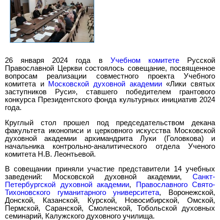
26 января 2024 года в
Учебном комитете
Русской
Православной Церкви состоялось совещание, посвященное
вопросам реализации совместного проекта Учебного
комитета и
Московской духовной академии
«Лики святых
заступников Руси», ставшего победителем грантового
конкурса Президентского фонда культурных инициатив 2024
года.
Круглый стол прошел под председательством декана
факультета иконописи и церковного искусства Московской
духовной академии архимандрита Луки (Головкова) и
начальника контрольно-аналитического отдела Ученого
комитета Н.В. Леонтьевой.
В совещании приняли участие представители 14 учебных
заведений: Московской духовной академии,
Санкт-
Петербургской духовной академии
,
Православного Свято-
Тихоновского гуманитарного университета
, Воронежской,
Донской, Казанской, Курской, Новосибирской, Омской,
Пермской, Саранской, Смоленской, Тобольской духовных
семинарий, Калужского духовного училища.