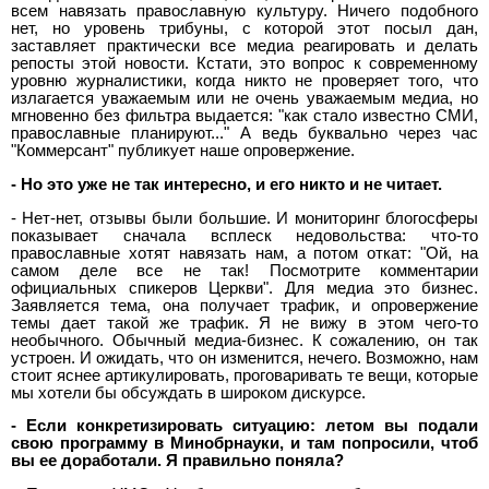
всем навязать православную культуру. Ничего подобного
нет, но уровень трибуны, с которой этот посыл дан,
заставляет практически все медиа реагировать и делать
репосты этой новости. Кстати, это вопрос к современному
уровню журналистики, когда никто не проверяет того, что
излагается уважаемым или не очень уважаемым медиа, но
мгновенно без фильтра выдается: "как стало известно СМИ,
православные планируют..." А ведь буквально через час
"Коммерсант" публикует наше опровержение.
- Но это уже не так интересно, и его никто и не читает.
- Нет-нет, отзывы были большие. И мониторинг блогосферы
показывает сначала всплеск недовольства: что-то
православные хотят навязать нам, а потом откат: "Ой, на
самом деле все не так! Посмотрите комментарии
официальных спикеров Церкви". Для медиа это бизнес.
Заявляется тема, она получает трафик, и опровержение
темы дает такой же трафик. Я не вижу в этом чего-то
необычного. Обычный медиа-бизнес. К сожалению, он так
устроен. И ожидать, что он изменится, нечего. Возможно, нам
стоит яснее артикулировать, проговаривать те вещи, которые
мы хотели бы обсуждать в широком дискурсе.
- Если конкретизировать ситуацию: летом вы подали
свою программу в Минобрнауки, и там попросили, чтоб
вы ее доработали. Я правильно поняла?