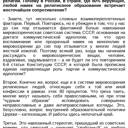
религии. Почему в России, в стране, где 80% верующих,
любой намек на религиозное образование встречает
жесточайшее сопротивление?
- Знаете, тут несколько сложных взаимопереплетенных
факторов. Первый. Повторюсь, но я убежден в том, что у нас
до сих пор отзывается фантомной болью навязанная
мировоззренческая советская система СССР, основанная на
диктате коммунистической идеологии, так что одно
воспоминание или прозрачный намек на монополию в
мировоззрении до сих пор отзывается у многих людей
жесткой изжогой. Поэтому всякий раз, когда мы начинаем
рассуждать о мировоззренческих вещах, человек,
вздрагивая, задумывается – а не будет ли это повторением
6-й статьи Конституции СССР, в которой была прописана
единая направляющая роль партии и коммунистической
идеологии?
Второе. Конечно же, вопрос еще и в системе мировоззрения
религиозных людей, относящих себя к той или иной
конфессии в рамках этих 80 процентов. Что греха таить,
многие могут называть себя православными, но при этом
"чудным образом" исповедовать совершенно
неправославные и даже антиправославные взгляды. Это,
безусловно, вопрос внутренней образовательной политики
Церкви – катехизации. И работы здесь непочатый край.
Третье. Это навязанный стереотип, пришедший из советских
времен, что светский – означает "свободный" от любого