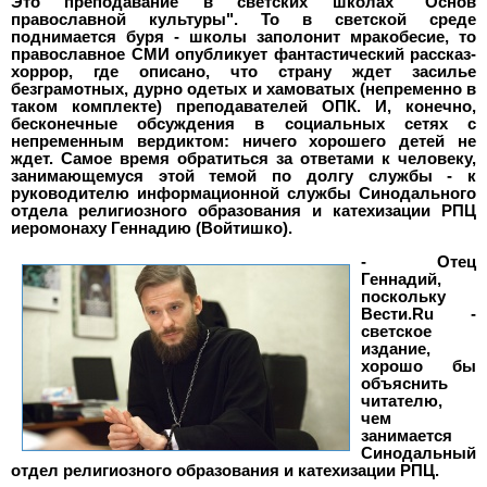
Это преподавание в светских школах "Основ
православной культуры". То в светской среде
поднимается буря - школы заполонит мракобесие, то
православное СМИ опубликует фантастический рассказ-
хоррор, где описано, что страну ждет засилье
безграмотных, дурно одетых и хамоватых (непременно в
таком комплекте) преподавателей ОПК. И, конечно,
бесконечные обсуждения в социальных сетях с
непременным вердиктом: ничего хорошего детей не
ждет. Самое время обратиться за ответами к человеку,
занимающемуся этой темой по долгу службы - к
руководителю информационной службы Синодального
отдела религиозного образования и катехизации РПЦ
иеромонаху Геннадию (Войтишко).
- Отец
Геннадий,
поскольку
Вести.Ru -
светское
издание,
хорошо бы
объяснить
читателю,
чем
занимается
Синодальный
отдел религиозного образования и катехизации РПЦ.