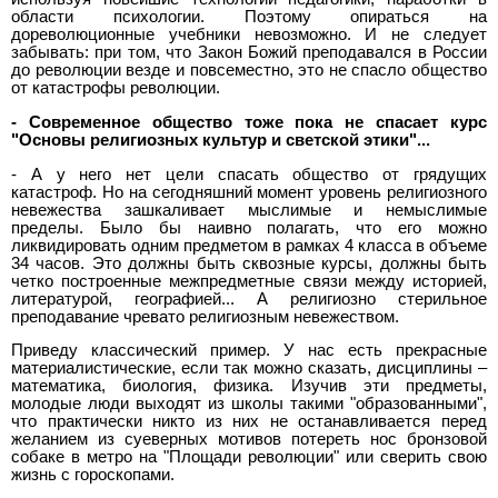
области психологии. Поэтому опираться на
дореволюционные учебники невозможно. И не следует
забывать: при том, что Закон Божий преподавался в России
до революции везде и повсеместно, это не спасло общество
от катастрофы революции.
- Современное общество тоже пока не спасает курс
"Основы религиозных культур и светской этики"...
- А у него нет цели спасать общество от грядущих
катастроф. Но на сегодняшний момент уровень религиозного
невежества зашкаливает мыслимые и немыслимые
пределы. Было бы наивно полагать, что его можно
ликвидировать одним предметом в рамках 4 класса в объеме
34 часов. Это должны быть сквозные курсы, должны быть
четко построенные межпредметные связи между историей,
литературой, географией... А религиозно стерильное
преподавание чревато религиозным невежеством.
Приведу классический пример. У нас есть прекрасные
материалистические, если так можно сказать, дисциплины –
математика, биология, физика. Изучив эти предметы,
молодые люди выходят из школы такими "образованными",
что практически никто из них не останавливается перед
желанием из суеверных мотивов потереть нос бронзовой
собаке в метро на "Площади революции" или сверить свою
жизнь с гороскопами.