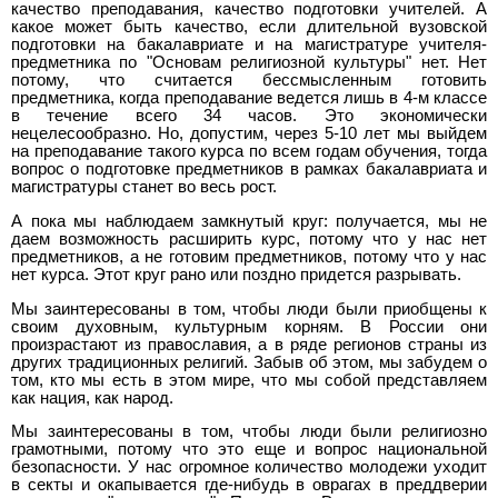
качество преподавания, качество подготовки учителей. А
какое может быть качество, если длительной вузовской
подготовки на бакалавриате и на магистратуре учителя-
предметника по "Основам религиозной культуры" нет. Нет
потому, что считается бессмысленным готовить
предметника, когда преподавание ведется лишь в 4-м классе
в течение всего 34 часов. Это экономически
нецелесообразно. Но, допустим, через 5-10 лет мы выйдем
на преподавание такого курса по всем годам обучения, тогда
вопрос о подготовке предметников в рамках бакалавриата и
магистратуры станет во весь рост.
А пока мы наблюдаем замкнутый круг: получается, мы не
даем возможность расширить курс, потому что у нас нет
предметников, а не готовим предметников, потому что у нас
нет курса. Этот круг рано или поздно придется разрывать.
Мы заинтересованы в том, чтобы люди были приобщены к
своим духовным, культурным корням. В России они
произрастают из православия, а в ряде регионов страны из
других традиционных религий. Забыв об этом, мы забудем о
том, кто мы есть в этом мире, что мы собой представляем
как нация, как народ.
Мы заинтересованы в том, чтобы люди были религиозно
грамотными, потому что это еще и вопрос национальной
безопасности. У нас огромное количество молодежи уходит
в секты и окапывается где-нибудь в оврагах в преддверии