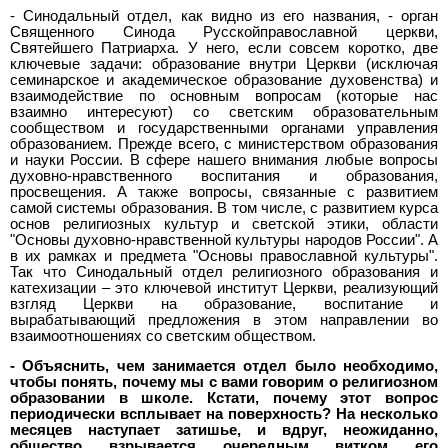
- Синодальный отдел, как видно из его названия, - орган
Священного Синода Русскойправославной церкви,
Святейшего Патриарха. У него, если совсем коротко, две
ключевые задачи: образование внутри Церкви (исключая
семинарское и академическое образование духовенства) и
взаимодействие по основным вопросам (которые нас
взаимно интересуют) со светским образовательным
сообществом и государственными органами управления
образованием. Прежде всего, с министерством образования
и науки России. В сфере нашего внимания любые вопросы
духовно-нравственного воспитания и образования,
просвещения. А также вопросы, связанные с развитием
самой системы образования. В том числе, с развитием курса
основ религиозных культур и светской этики, области
"Основы духовно-нравственной культуры народов России". А
в их рамках и предмета "Основы православной культуры".
Так что Синодальный отдел религиозного образования и
катехизации – это ключевой институт Церкви, реализующий
взгляд Церкви на образование, воспитание и
вырабатывающий предложения в этом направлении во
взаимоотношениях со светским обществом.
- Объяснить, чем занимается отдел было необходимо,
чтобы понять, почему мы с вами говорим о религиозном
образовании в школе. Кстати, почему этот вопрос
периодически всплывает на поверхность? На несколько
месяцев наступает затишье, и вдруг, неожиданно,
общество взрывается очередным витком его