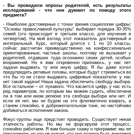
- Вы проводили опросы родителей, есть результаты
исследований - что они думают по поводу этого
предмета?
- Наиболее достоверные с точки зрения социологии цифры:
"Основы православной культуры" выбирает порядка 30-35%
семей (это происходит в третьем классе, для изучения в
четвертом). На мой взгляд этот показатель достоверный и
интегральный. Курс, который длится с 1 по 10 классы,
сейчас рассчитан преимущественно на конфессионально
ориентированные, частные школы, поэтому не вызывает у
родителей, отдавших туда осознанно своих детей, особых
возражений. Но я вам откровенно признаюсь, у нас нет
задачи выдавать ту или иную цифру. Я бы даже хотел
предупредить ретивые головы, которые будут стремиться во
что бы то ни стало выдавать цифровые показатели: у нас
нет такой задачи! Наша задача обеспечить свободу выбора.
Все остальное – от лукавого. Что касается цифр, у нас есть
ряд параметров, по которым мы можем судить, обеспечена
ли в том или ином регионе эта свобода выбора или нет. И
если ее нет, мы не будем на это флегматично взирать, а
станем спокойно, в доброжелательном тоне, но настойчиво
добиваться исполнения закона.
Фокус-группы еще предстоит проводить. Существует некая
этапность работы. Но мы не форсируем этот процесс,
спокойно работаем. Я вам больше скажу о программе: мы ее
предложили, но это не значит, что она должна быть внедрена