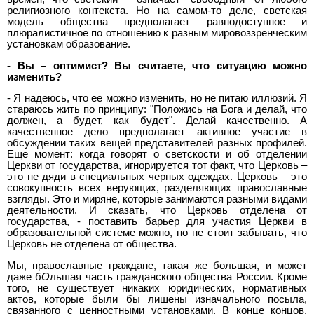
религиозного контекста. Но на самом-то деле, светская
модель общества предполагает равнодоступное и
плюралистичное по отношению к разным мировоззренческим
установкам образование.
- Вы – оптимист? Вы считаете, что ситуацию можно
изменить?
- Я надеюсь, что ее можно изменить, но не питаю иллюзий. Я
стараюсь жить по принципу: "Положись на Бога и делай, что
должен, а будет, как будет". Делай качественно. А
качественное дело предполагает активное участие в
обсуждении таких вещей представителей разных профилей.
Еще момент: когда говорят о светскости и об отделении
Церкви от государства, игнорируется тот факт, что Церковь –
это не дяди в специальных черных одеждах. Церковь – это
совокупность всех верующих, разделяющих православные
взгляды. Это и миряне, которые занимаются разными видами
деятельности. И сказать, что Церковь отделена от
государства, - поставить барьер для участия Церкви в
образовательной системе можно, но не стоит забывать, что
Церковь не отделена от общества.
Мы, православные граждане, такая же большая, и может
даже б
О
льшая часть гражданского общества России. Кроме
того, не существует никаких юридических, нормативных
актов, которые были бы лишены изначального посыла,
связанного с ценностными установками. В конце концов,