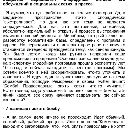
обсуждений в социальных сетях, в прессе.
- Я думаю, что тут срабатывает несколько факторов. Да, в
медийном пространстве что-то спорадически
"выстреливает". Но для нас эта тема не является
спорадической. Для нас это постоянный, спокойный,
абсолютно нормальный и открытый процесс выстраивания
взаимоотношений диалога с Минобром, который включает
разработку нормативной базы, определенных программ и
курсов. Но периодически в интернет-пространстве кому-то
становится интересно преподнести тему, как сенсационную.
Так было летом, когда мы рутинно направили наши
предложения по программе "Основы православной культуры"
на экспертизу (подобная программа прошла экспертизу лет
10 назад и сейчас находится в реестре программ). Мы
хотели кое-что в ней скорректировать, что-то уточнить и
дополнить. И вдруг один из участников дискуссии на тему
образования, господин Реморенко, в своем Twitter пишет:
"Бомба! Православные опять хотят что-то учинить!"
Естественно, когда уважаемый человек пишет – бомба, ай-
яй-яй, караул, все сразу начинают вздрагивать: где сейчас
взорвется?
- И начинают искать бомбу.
- А на самом деле ничего не происходит. Идет обычный,
спокойный, рабочий процесс. Или под осень"Коммерсант"
выходит с заголовками, что, мол, опять православные хотят