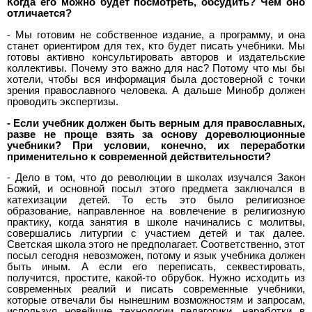
Когда его можно будет посмотреть, обсудить? Чем оно
отличается?
- Мы готовим не собственное издание, а программу, и она
станет ориентиром для тех, кто будет писать учебники. Мы
готовы активно консультировать авторов и издательские
коллективы. Почему это важно для нас? Потому что мы бы
хотели, чтобы вся информация была достоверной с точки
зрения православного человека. А дальше Минобр должен
проводить экспертизы.
- Если учебник должен быть верным для православных,
разве не проще взять за основу дореволюционные
учебники? При условии, конечно, их переработки
применительно к современной действительности?
- Дело в том, что до революции в школах изучался Закон
Божий, и основной посыл этого предмета заключался в
катехизации детей. То есть это было религиозное
образование, направленное на вовлечение в религиозную
практику, когда занятия в школе начинались с молитвы,
совершались литургии с участием детей и так далее.
Светская школа этого не предполагает. Соответственно, этот
посыл сегодня невозможен, потому и язык учебника должен
быть иным. А если его переписать, секвестировать,
получится, простите, какой-то обрубок. Нужно исходить из
современных реалий и писать современные учебники,
которые отвечали бы нынешним возможностям и запросам,
используя новейшие технологии педагогики, наработки в