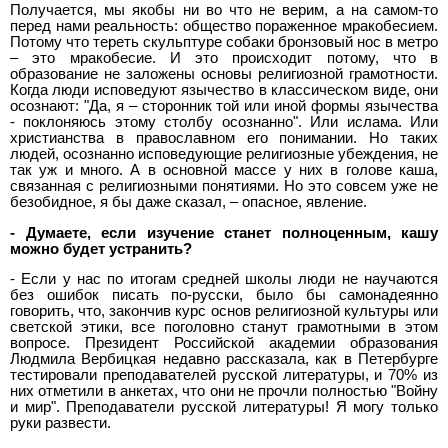
Получается, мы якобы ни во что не верим, а на самом-то
перед нами реальность: общество пораженное мракобесием.
Потому что тереть скульптуре собаки бронзовый нос в метро
– это мракобесие. И это происходит потому, что в
образование не заложены основы религиозной грамотности.
Когда люди исповедуют язычество в классическом виде, они
осознают: "Да, я – сторонник той или иной формы язычества
- поклоняюсь этому столбу осознанно". Или ислама. Или
христианства в православном его понимании. Но таких
людей, осознанно исповедующие религиозные убеждения, не
так уж и много. А в основной массе у них в голове каша,
связанная с религиозными понятиями. Но это совсем уже не
безобидное, я бы даже сказал, – опасное, явление.
- Думаете, если изучение станет полноценным, кашу
можно будет устранить?
- Если у нас по итогам средней школы люди не научаются
без ошибок писать по-русски, было бы самонадеянно
говорить, что, закончив курс основ религиозной культуры или
светской этики, все поголовно станут грамотными в этом
вопросе. Президент Российской академии образования
Людмила Вербицкая недавно рассказала, как в Петербурге
тестировали преподавателей русской литературы, и 70% из
них отметили в анкетах, что они не прочли полностью "Войну
и мир". Преподаватели русской литературы! Я могу только
руки развести.