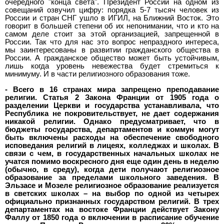
очередного "конца света". Президент России на одном из
совещаний озвучил цифру: порядка 5-7 тысяч человек из
России и стран СНГ ушло в ИГИЛ, на Ближний Восток. Это
говорит в большей степени об их непонимании, что и кто на
самом деле стоит за этой организацией, запрещенной в
России. Так что для нас это вопрос непраздного интереса,
мы заинтересованы в развитии гражданского общества в
России. А гражданское общество может быть устойчивым,
лишь когда уровень невежества будет стремиться к
минимуму. И в части религиозного образования тоже.
- Всего в 16 странах мира запрещено преподавание
религии. Статья 2 Закона Франции от 1905 года о
разделении Церкви и государства устанавливала, что
Республика не покровительствует, не дает содержания
никакой религии. Однако предусматривает, что в
бюджеты государства, департаментов и коммун могут
быть включены расходы на обеспечение свободного
исповедания религий в лицеях, колледжах и школах. В
связи с чем, в государственных начальных школах не
учатся помимо воскресного дня еще один день в неделю
(обычно, в среду), когда дети получают религиозное
образование за пределами школьного заведения. В
Эльзасе и Мозеле религиозное образование реализуется
в светских школах – на выбор по одной из четырех
официально признанных государством религий. В трех
департаментах на востоке Франции действует Закону
Фаллу от 1850 года о включении в расписание обучение