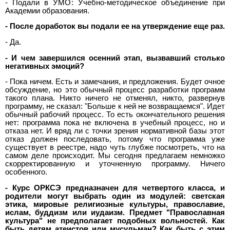
- Подали в УМО: Учебно-методическое объединение при
Академии образования.
- После доработок вы подали ее на утверждение еще раз.
- Да.
- И чем завершился осенний этап, вызвавший столько
негативных эмоций?
- Пока ничем. Есть и замечания, и предложения. Будет очное
обсуждение, но это обычный процесс разработки программ
такого плана. Никто ничего не отменял, никто, развернув
программу, не сказал: "Больше к ней не возвращаемся". Идет
обычный рабочий процесс. То есть окончательного решения
нет: программа пока не включена в учебный процесс, но и
отказа нет. И вряд ли с точки зрения нормативной базы этот
отказ должен последовать, потому что программа уже
существует в реестре, надо чуть глубже посмотреть, что на
самом деле происходит. Мы сегодня предлагаем немножко
скорректированную и уточненную программу. Ничего
особенного.
- Курс ОРКСЭ предназначен для четвертого класса, и
родители могут выбрать один из модулей: светская
этика, мировые религиозные культуры, православие,
ислам, буддизм или иудаизм. Предмет "Православная
культура" не предполагает подобных вольностей. Как
быть детям атеистов или мусульман? Как быть с этим