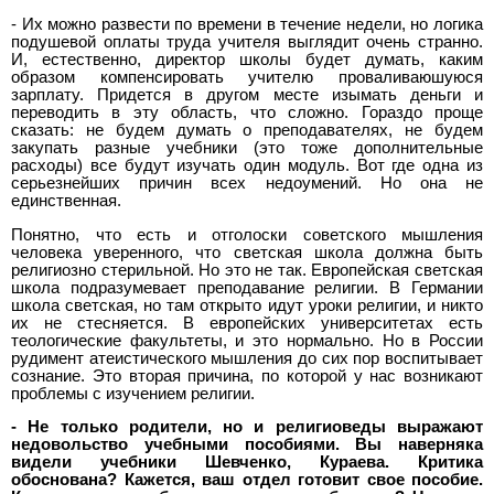
- Их можно развести по времени в течение недели, но логика
подушевой оплаты труда учителя выглядит очень странно.
И, естественно, директор школы будет думать, каким
образом компенсировать учителю проваливаюшуюся
зарплату. Придется в другом месте изымать деньги и
переводить в эту область, что сложно. Гораздо проще
сказать: не будем думать о преподавателях, не будем
закупать разные учебники (это тоже дополнительные
расходы) все будут изучать один модуль. Вот где одна из
серьезнейших причин всех недоумений. Но она не
единственная.
Понятно, что есть и отголоски советского мышления
человека уверенного, что светская школа должна быть
религиозно стерильной. Но это не так. Европейская светская
школа подразумевает преподавание религии. В Германии
школа светская, но там открыто идут уроки религии, и никто
их не стесняется. В европейских университетах есть
теологические факультеты, и это нормально. Но в России
рудимент атеистического мышления до сих пор воспитывает
сознание. Это вторая причина, по которой у нас возникают
проблемы с изучением религии.
- Не только родители, но и религиоведы выражают
недовольство учебными пособиями. Вы наверняка
видели учебники Шевченко, Кураева. Критика
обоснована? Кажется, ваш отдел готовит свое пособие.