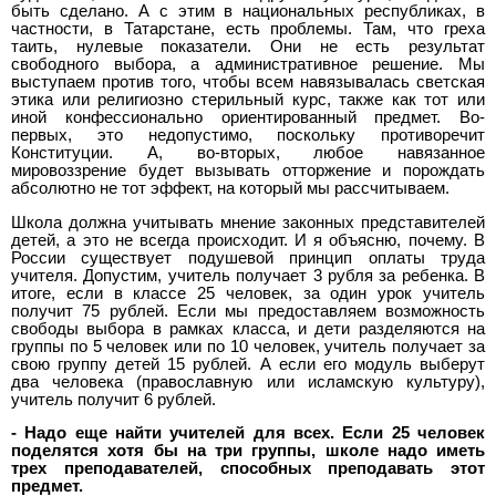
быть сделано. А с этим в национальных республиках, в
частности, в Татарстане, есть проблемы. Там, что греха
таить, нулевые показатели. Они не есть результат
свободного выбора, а административное решение. Мы
выступаем против того, чтобы всем навязывалась светская
этика или религиозно стерильный курс, также как тот или
иной конфессионально ориентированный предмет. Во-
первых, это недопустимо, поскольку противоречит
Конституции. А, во-вторых, любое навязанное
мировоззрение будет вызывать отторжение и порождать
абсолютно не тот эффект, на который мы рассчитываем.
Школа должна учитывать мнение законных представителей
детей, а это не всегда происходит. И я объясню, почему. В
России существует подушевой принцип оплаты труда
учителя. Допустим, учитель получает 3 рубля за ребенка. В
итоге, если в классе 25 человек, за один урок учитель
получит 75 рублей. Если мы предоставляем возможность
свободы выбора в рамках класса, и дети разделяются на
группы по 5 человек или по 10 человек, учитель получает за
свою группу детей 15 рублей. А если его модуль выберут
два человека (православную или исламскую культуру),
учитель получит 6 рублей.
- Надо еще найти учителей для всех. Если 25 человек
поделятся хотя бы на три группы, школе надо иметь
трех преподавателей, способных преподавать этот
предмет.