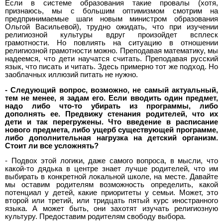
Если в системе образования такие провалы (хотя,
признаюсь, мы с большим оптимизмом смотрим на
предпринимаемые шаги новым министром образования
Ольгой Васильевой), трудно ожидать, что при изучении
религиозной культуры вдруг произойдет всплеск
грамотности. Но повлиять на ситуацию в отношении
религиозной грамотности можно. Преподавая математику, мы
надеемся, что дети научатся считать. Преподавая русский
язык, что писать и читать. Здесь примерно тот же подход. Но
заоблачных иллюзий питать не нужно.
- Следующий вопрос, возможно, не самый актуальный,
тем не менее, я задам его. Если вводить один предмет,
надо либо что-то убирать из программы, либо
дополнять ее. Предвижу стенания родителей, что их
дети и так перегружены. Что введение в расписание
нового предмета, либо ущерб существующей программе,
либо дополнительная нагрузка на детский организм.
Стоит ли все усложнять?
- Подвох этой логики, даже самого вопроса, в мысли, что
какой-то дядька в центре знает лучше родителей, что им
выбирать в конкретной локальной школе, на месте. Давайте
мы оставим родителям возможность определить, какой
потенциал у детей, какие приоритеты у семьи. Может, это
второй или третий, или тридцать пятый курс иностранного
языка. А может быть, они захотят изучать религиозную
культуру. Предоставим родителям свободу выбора.