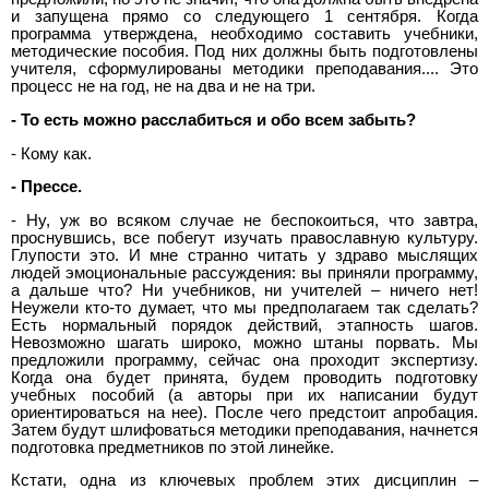
и запущена прямо со следующего 1 сентября. Когда
программа утверждена, необходимо составить учебники,
методические пособия. Под них должны быть подготовлены
учителя, сформулированы методики преподавания.... Это
процесс не на год, не на два и не на три.
- То есть можно расслабиться и обо всем забыть?
- Кому как.
- Прессе.
- Ну, уж во всяком случае не беспокоиться, что завтра,
проснувшись, все побегут изучать православную культуру.
Глупости это. И мне странно читать у здраво мыслящих
людей эмоциональные рассуждения: вы приняли программу,
а дальше что? Ни учебников, ни учителей – ничего нет!
Неужели кто-то думает, что мы предполагаем так сделать?
Есть нормальный порядок действий, этапность шагов.
Невозможно шагать широко, можно штаны порвать. Мы
предложили программу, сейчас она проходит экспертизу.
Когда она будет принята, будем проводить подготовку
учебных пособий (а авторы при их написании будут
ориентироваться на нее). После чего предстоит апробация.
Затем будут шлифоваться методики преподавания, начнется
подготовка предметников по этой линейке.
Кстати, одна из ключевых проблем этих дисциплин –