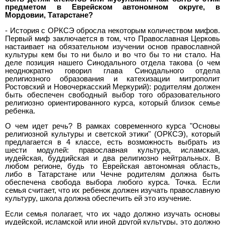
предметом в Еврейском автономном округе, в
Мордовии, Татарстане?
- История с ОРКСЭ обросла некоторым количеством мифов.
Первый миф заключается в том, что Православная Церковь
настаивает на обязательном изучении основ православной
культуры кем бы то ни было и во что бы то ни стало. На
деле позиция нашего Синодального отдела такова (о чем
неоднократно говорил глава Синодального отдела
религиозного образования и катехизации митрополит
Ростовский и Новочеркасский Меркурий): родителям должен
быть обеспечен свободный выбор того образовательного
религиозно ориентированного курса, который близок семье
ребенка.
О чем идет речь? В рамках современного курса "Основы
религиозной культуры и светской этики" (ОРКСЭ), который
предлагается в 4 классе, есть возможность выбрать из
шести модулей: православная культура, исламская,
иудейская, буддийская и два религиозно нейтральных. В
любом регионе, будь то Еврейская автономная область,
либо в Татарстане или Чечне родителям должна быть
обеспечена свобода выбора любого курса. Точка. Если
семья считает, что их ребенок должен изучать православную
культуру, школа должна обеспечить ей это изучение.
Если семья полагает, что их чадо должно изучать основы
иудейской, исламской или иной другой культуры, это должно