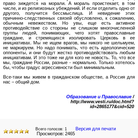
право зиждется на морали. А мораль проистекает, в том
числе, и из религиозных убеждений. И если отделить одно от
другого, получится бессмыслица. И невидение этих
причинно-следственных связей обусловлено, к сожалению,
обычным невежеством. Но увы, еще есть активное
противодействие со стороны не слишком многочисленной
группы людей, понимающих, чего хотят православные
граждане, и стремящихся изолировать Церковь в ее
инициативах. Мы не ищем врагов, мы никого не шельмуем,
не маркируем. Но надо понимать, что есть идеологические
оппоненты, и они будут жестко противодействовать любым
инициативам. И это тоже ни для кого не новость. То, что все
мы, граждане России, разные - нормально. Только хотелось
бы, чтобы градус агрессивности был минимальным.
Все-таки мы живем в гражданском обществе, а Россия для
нас – общий дом.
Образование и Православие
/
http://www.vesti.ru/doc.html?
id=2865177&cid=520
Версия для печати
Всего голосов:
1
Просмотров: 2465