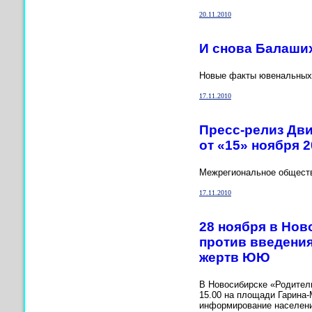
20.11.2010
И снова Балаши
Новые факты ювенальных 
17.11.2010
Пресс-релиз Д
от «15» ноября 20
Межрегиональное общес
17.11.2010
28 ноября в Нов
против введени
жертв ЮЮ
В Новосибирске «Родитель
15.00 на площади Гарина-
информирование населени