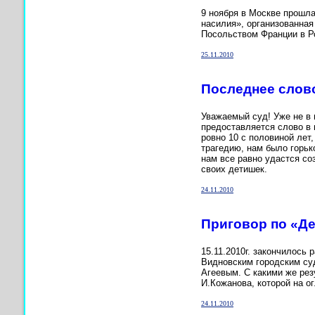
9 ноября в Москве прошл
насилия», организованна
Посольством Франции в 
25.11.2010
Последнее слово
Уважаемый суд! Уже не в
предоставляется слово в
ровно 10 с половиной лет
трагедию, нам было горьк
нам все равно удастся со
своих детишек.
24.11.2010
Приговор по «Де
15.11.2010г. закончилось
Видновским городским су
Агеевым. С какими же рез
И.Кожанова, которой на о
24.11.2010