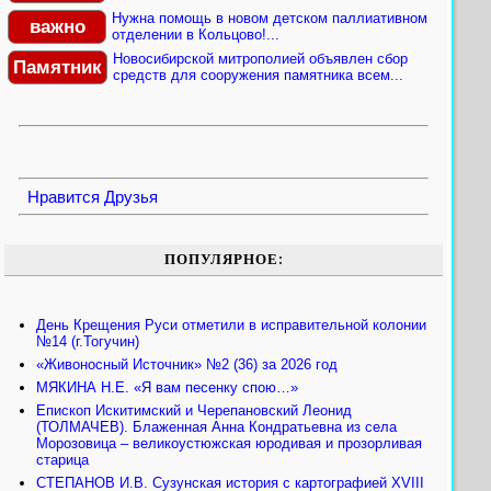
Нужна помощь в новом детском паллиативном
важно
отделении в Кольцово!...
Новосибирской митрополией объявлен сбор
Памятник
средств для сооружения памятника всем...
Нравится
Друзья
ПОПУЛЯРНОЕ:
День Крещения Руси отметили в исправительной колонии
№14 (г.Тогучин)
«Живоносный Источник» №2 (36) за 2026 год
МЯКИНА Н.Е. «Я вам песенку спою…»
Епископ Искитимский и Черепановский Леонид
(ТОЛМАЧЕВ). Блаженная Анна Кондратьевна из села
Морозовица – великоустюжская юродивая и прозорливая
старица
СТЕПАНОВ И.В. Сузунская история с картографией XVIII