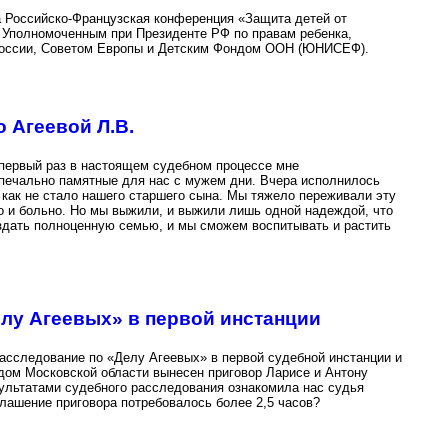
а Российско-Французская конференция «Защита детей от
я Уполномоченным при Президенте РФ по правам ребенка,
России, Советом Европы и Детским Фондом ООН (ЮНИСЕФ).
 Агеевой Л.В.
 первый раз в настоящем судебном процессе мне
 печально памятные для нас с мужем дни. Вчера исполнилось
, как не стало нашего старшего сына. Мы тяжело переживали эту
о и больно. Но мы выжили, и выжили лишь одной надеждой, что
здать полноценную семью, и мы сможем воспитывать и растить
лу Агеевых» в первой инстанции
 расследование по «Делу Агеевых» в первой судебной инстанции и
дом Московской области вынесен приговор Ларисе и Антону
ультатами судебного расследования ознакомила нас судья
глашение приговора потребовалось более 2,5 часов?