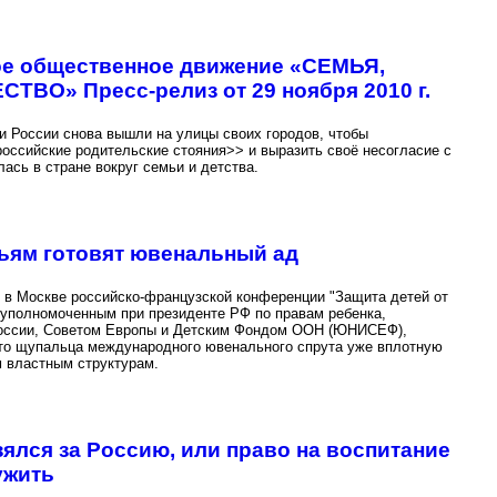
е общественное движение «СЕМЬЯ,
ВО» Пресс-релиз от 29 ноября 2010 г.
ли России снова вышли на улицы своих городов, чтобы
оссийские родительские стояния>> и выразить своё несогласие с
ась в стране вокруг семьи и детства.
ьям готовят ювенальный ад
 в Москве российско-французской конференции "Защита детей от
 уполномоченным при президенте РФ по правам ребенка,
России, Советом Европы и Детским Фондом ООН (ЮНИСЕФ),
что щупальца международного ювенального спрута уже вплотную
м властным структурам.
ялся за Россию, или право на воспитание
ужить