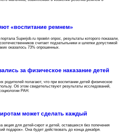
яют «воспитание ремнем»
портала Superjob.ru провёл опрос, результаты которого показали,
соотечественников считает подзатыльники и шлепки допустимой
таких оказалось 73% опрошенных.
ались за физическое наказание детей
х родителей полагают, что при воспитании детей физическое
 пользу. Об этом свидетельствуют результаты исследований,
социологии РАН.
сиротам может сделать каждый
а акция для детей-сирот и детей, оставшихся без попечения
ий подарок». Она будет действовать до конца декабря.