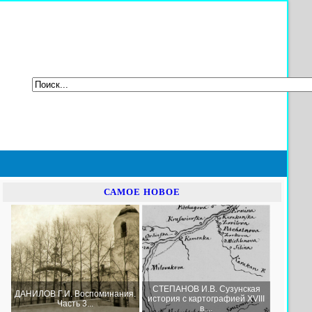
САМОЕ НОВОЕ
СТЕПАНОВ И.В. Сузунская
ДАНИЛОВ Г.И. Воспоминания.
история с картографией XVIII
Часть 3...
в....