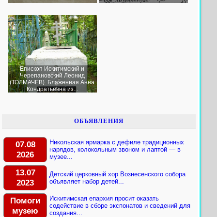
Епископ Искитимский и
Черепановский Леонид
(ТОЛМАЧЕВ). Блаженная Анна
Кондратьевна из...
ОБЪЯВЛЕНИЯ
Никольская ярмарка с дефиле традиционных
07.08
нарядов, колокольным звоном и лаптой — в
2026
музее...
13.07
Детский церковный хор Вознесенского собора
2023
объявляет набор детей...
Искитимская епархия просит оказать
Помоги
содействие в сборе экспонатов и сведений для
музею
создания...