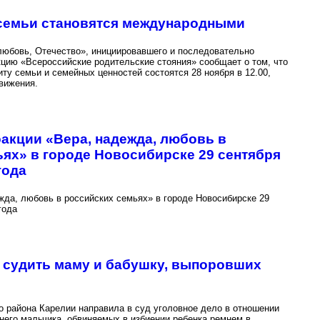
 семьи становятся международными
любовь, Отечество», инициировавшего и последовательно
цию «Всероссийские родительские стояния» сообщает о том, что
ту семьи и семейных ценностей состоятся 28 ноября в 12.00,
вижения.
акции «Вера, надежда, любовь в
ях» в городе Новосибирске 29 сентября
года
а, любовь в российских семьях» в городе Новосибирске 29
года
 судить маму и бабушку, выпоровших
 района Карелии направила в суд уголовное дело в отношении
него мальчика, обвиняемых в избиении ребенка ремнем в