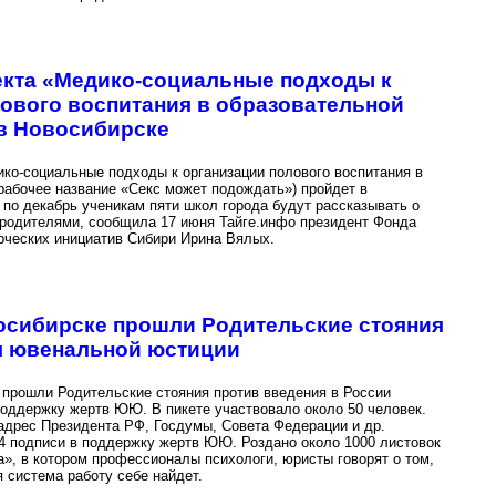
екта «Медико-социальные подходы к
ового воспитания в образовательной
 в Новосибирске
ко-социальные подходы к организации полового воспитания в
рабочее название «Секс может подождать») пройдет в
 по декабрь ученикам пяти школ города будут рассказывать о
 родителями, сообщила 17 июня Тайге.инфо президент Фонда
рческих инициатив Сибири Ирина Вялых.
восибирске прошли Родительские стояния
я ювенальной юстиции
 прошли Родительские стояния против введения в России
поддержку жертв ЮЮ. В пикете участвовало около 50 человек.
адрес Президента РФ, Госдумы, Совета Федерации и др.
4 подписи в поддержку жертв ЮЮ. Роздано около 1000 листовок
», в котором профессионалы психологи, юристы говорят о том,
 система работу себе найдет.