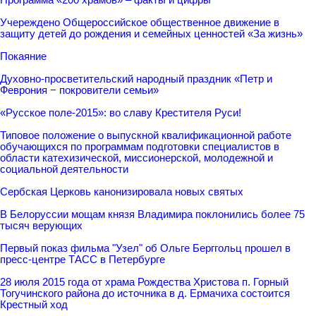
Учереждено Общероссийское общественное движение в
защиту детей до рождения и семейных ценностей «За жизнь»
Покаяние
Духовно-просветительский народный праздник «Петр и
Феврония − покровители семьи»
«Русское поле-2015»: во славу Крестителя Руси!
Типовое положение о выпускной квалификационной работе
обучающихся по программам подготовки специалистов в
области катехизической, миссионерской, молодежной и
социальной деятельности
Сербская Церковь канонизировала новых святых
В Белоруссии мощам князя Владимира поклонились более 75
тысяч верующих
Первый показ фильма "Узел" об Ольге Берггольц прошел в
пресс-центре ТАСС в Петербурге
28 июля 2015 года от храма Рождества Христова п. Горный
Тогучинского района до источника в д. Ермачиха состоится
Крестный ход