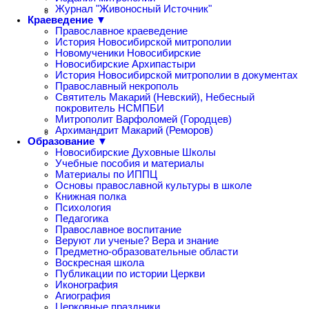
Журнал "Живоносный Источник"
Краеведение ▼
Православное краеведение
История Новосибирской митрополии
Новомученики Новосибирские
Новосибирские Архипастыри
История Новосибирской митрополии в документах
Православный некрополь
Святитель Макарий (Невский), Небесный
покровитель НСМПБИ
Митрополит Варфоломей (Городцев)
Архимандрит Макарий (Реморов)
Образование ▼
Новосибирские Духовные Школы
Учебные пособия и материалы
Материалы по ИППЦ
Основы православной культуры в школе
Книжная полка
Психология
Педагогика
Православное воспитание
Веруют ли ученые? Вера и знание
Предметно-образовательные области
Воскресная школа
Публикации по истории Церкви
Иконография
Агиография
Церковные праздники