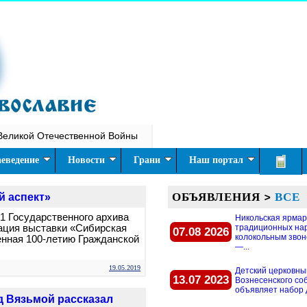
Великой Отечественной Войны
еведение
Новости
Грани
Наш портал
ОБЪЯВЛЕНИЯ
>
ВСЕ
й аспект»
 1 Государственного архива
Никольская ярмар
ация выставки «Сибирская
традиционных на
07.08 2026
колокольным звон
енная 100-летию Гражданской
—...
19.05.2019
Детский церковны
13.07 2023
Вознесенского со
объявляет набор д
д Вязьмой рассказал