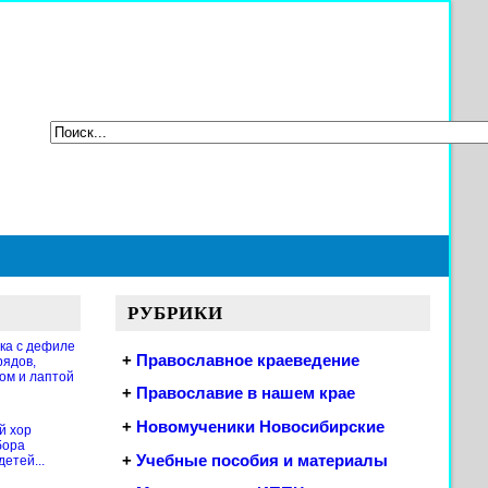
РУБРИКИ
ка с дефиле
+
Православное краеведение
рядов,
ом и лаптой
+
Православие в нашем крае
+
Новомученики Новосибирские
й хор
бора
+
Учебные пособия и материалы
етей...