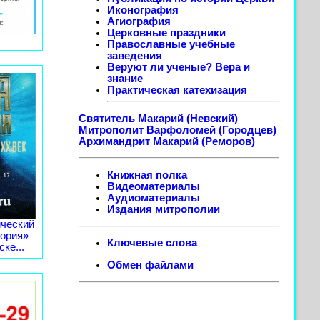
Иконография
Агиография
Церковные праздники
Православные учебные
заведения
Веруют ли ученые? Вера и
знание
Практическая катехизация
Святитель Макарий (Невский)
Митрополит Варфоломей (Городцев)
Архимандрит Макарий (Реморов)
Книжная полка
Видеоматериалы
Аудиоматериалы
Издания митрополии
ческий
тория»
Ключевые слова
ке...
Обмен файлами