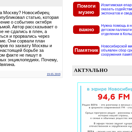
Помоги
Искитимская епар
оказать содействи
музею
за Москву? Новосибирец
экспонатов и свед
опубликовал статью, которая
ение о событиях октября
Нужна помощь в 
зьмой. Автор рассказывает о
важно
детском паллиат
е не сдались в плен, а
отделении в Кольцо
ься и прорвались через
ие. Они сорвали план
ров по захвату Москвы и
Новосибирской м
Памятник
настоящей борьбе за
объявлен сбор ср
сооружения памятн
том факте не пишут в
ных энциклопедиях. Почему,
вягина.
АКТУАЛЬНО
19.05.2019