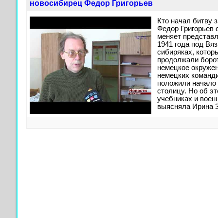
новосибирец Федор Григорьев
Кто начал битву 
Федор Григорьев 
меняет представл
1941 года под Вя
сибиряках, которы
продолжали борот
немецкое окружен
немецких команди
положили начало 
столицу. Но об э
учебниках и воен
выясняла Ирина З