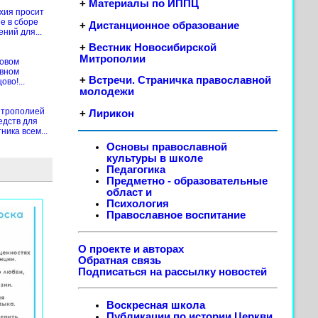
+
Материалы по ИППЦ
хия просит
е в сборе
+
Дистанционное образование
ений для...
+
Вестник Новосибирской
Митрополии
новом
ивном
+
Встречи. Страничка православной
во!...
молодежи
итрополией
+
Лирикон
едств для
ика всем...
Основы православной
культуры в школе
Педагогика
Предметно - образовательные
област
и
Психология
Православное воспитание
О проекте и авторах
Обратная связь
Подписаться на рассылку новостей
Воскресная школа
Публикации по истории Церкви