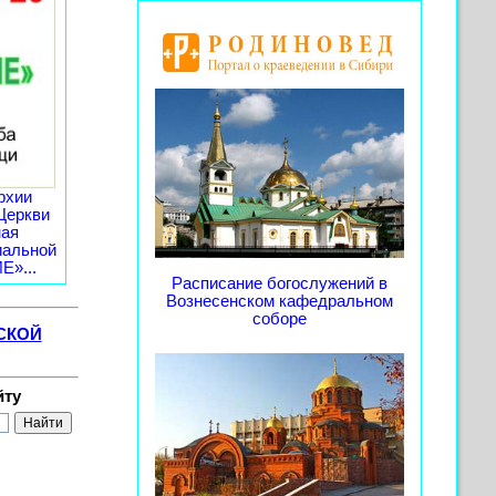
рхии
Церкви
ная
иальной
»...
Расписание богослужений в
Вознесенском кафедральном
соборе
СКОЙ
йту