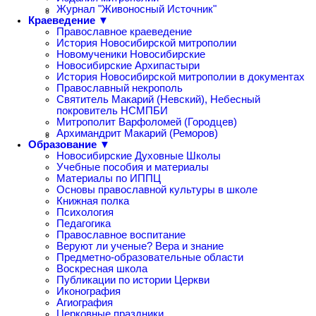
Журнал "Живоносный Источник"
Краеведение ▼
Православное краеведение
История Новосибирской митрополии
Новомученики Новосибирские
Новосибирские Архипастыри
История Новосибирской митрополии в документах
Православный некрополь
Святитель Макарий (Невский), Небесный
покровитель НСМПБИ
Митрополит Варфоломей (Городцев)
Архимандрит Макарий (Реморов)
Образование ▼
Новосибирские Духовные Школы
Учебные пособия и материалы
Материалы по ИППЦ
Основы православной культуры в школе
Книжная полка
Психология
Педагогика
Православное воспитание
Веруют ли ученые? Вера и знание
Предметно-образовательные области
Воскресная школа
Публикации по истории Церкви
Иконография
Агиография
Церковные праздники