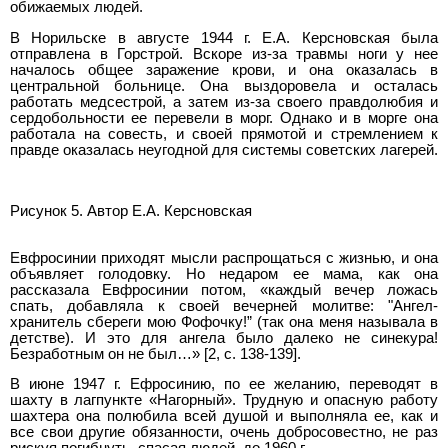
обижаемых людей.
В Норильске в августе 1944 г. Е.А. Керсновская была
отправлена в Горстрой. Вскоре из-за травмы ноги у нее
началось общее заражение крови, и она оказалась в
центральной больнице. Она выздоровела и осталась
работать медсестрой, а затем из-за своего правдолюбия и
сердобольности ее перевели в морг. Однако и в морге она
работала на совесть, и своей прямотой и стремлением к
правде оказалась неугодной для системы советских лагерей.
Рисунок 5. Автор Е.А. Керсновская
Евфросинии приходят мысли распрощаться с жизнью, и она
объявляет голодовку. Но недаром ее мама, как она
рассказала Евфросинии потом, «каждый вечер ложась
спать, добавляла к своей вечерней молитве: "Ангел-
хранитель сбереги мою Фофочку!” (так она меня называла в
детстве). И это для ангела было далеко не синекура!
Безработным он не был…» [2, c. 138-139].
В июне 1947 г. Ефросинию, по ее желанию, переводят в
шахту в лагпункте «Нагорный». Трудную и опасную работу
шахтера она полюбила всей душой и выполняла ее, как и
все свои другие обязанности, очень добросовестно, не раз