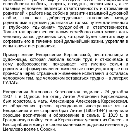
способности любить, творить, созидать, воспитывать, а ее
главным условием является ответственность и стремление
родителей к работе над собой в развитии взаимной духовной
любви, так как добросердечные отношения между
родителями и детьми достигаются только путем длительного
и глубокого «дыхания» трудолюбия и ответственности.
Только так нравственное пламя семейного очага может дать
человеку запас духовных сил, который будет светить ему и
согревать его в течение всей дальнейшей жизни, укрепляя в
испытаниях и страданиях.
Пример жизни Евфросинии Керсновской, писательницы и
художницы, которая любила всякий труд и относилась к
нему добросовестно, показывает, что именно семья и
родители сформировали ее жизненные позиции, которые она
пронесла через страшные жизненные испытания и осталась
человеком там, где человеком оставаться трудно – в лагерях
ГУЛАГа.
Евфросиния Антоновна Керсновская родилась 24 декабря
1907 г. в Одессе. Ее отец, Антон Антонович Керсновский,
был юристом, а мать, Александра Алексеевна Керсновская,
из обрусевших греков, преподавала иностранные языки.
Евфросиния и ее старший брат Антон (1905-1944) получили
хорошее воспитание и образование в семье. В 1919 г., в
Гражданскую войну, семья Керсновских уезжает из Одессы в
Бессарабию и живут в своем маленьком родовом имении в д.
Цепилово возле г. Сороки.