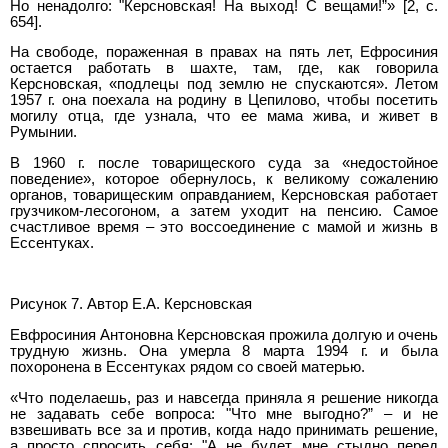
Но ненадолго: "Керсновская! На выход! С вещами!”» [2, c.
654].
На свободе, пораженная в правах на пять лет, Ефросиния
остается работать в шахте, там, где, как говорила
Керсновская, «подлецы под землю не спускаются». Летом
1957 г. она поехала на родину в Цепилово, чтобы посетить
могилу отца, где узнала, что ее мама жива, и живет в
Румынии.
В 1960 г. после товарищеского суда за «недостойное
поведение», которое обернулось, к великому сожалению
органов, товарищеским оправданием, Керсновская работает
грузчиком-лесогоном, а затем уходит на пенсию. Самое
счастливое время – это воссоединение с мамой и жизнь в
Ессентуках.
Рисунок 7. Автор Е.А. Керсновская
Евфросиния Антоновна Керсновская прожила долгую и очень
трудную жизнь. Она умерла 8 марта 1994 г. и была
похоронена в Ессентуках рядом со своей матерью.
«Что поделаешь, раз и навсегда приняла я решение никогда
не задавать себе вопроса: "Что мне выгодно?” – и не
взвешивать все за и против, когда надо принимать решение,
а просто спросить себя: "А не будет мне стыдно перед