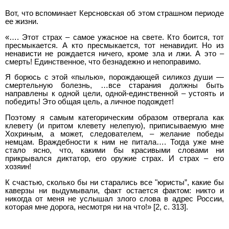
Вот, что вспоминает Керсновская об этом страшном периоде
ее жизни.
«…. Этот страх – самое ужасное на свете. Кто боится, тот
пресмыкается. А кто пресмыкается, тот ненавидит. Но из
ненависти не рождается ничего, кроме зла и лжи. А это –
смерть! Единственное, что безнадежно и непоправимо.
Я борюсь с этой «пылью», порождающей силикоз души —
смертельную болезнь, …все старания должны быть
направлены к одной цели, одной-единственной – устоять и
победить! Это общая цель, а личное подождет!
Поэтому я самым категорическим образом отвергала как
клевету (и притом клевету нелепую), приписываемую мне
Хохриным, а может, следователем, – желание победы
немцам. Враждебности к ним не питала…. Тогда уже мне
стало ясно, что, какими бы красивыми словами ни
прикрывался диктатор, его оружие страх. И страх – его
хозяин!
К счастью, сколько бы ни старались все "юристы”, какие бы
каверзы ни выдумывали, факт остается фактом: никто и
никогда от меня не услышал злого слова в адрес России,
которая мне дорога, несмотря ни на что!» [2, с. 313].