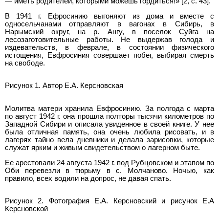
— иметь родителей, которыми можешь гордиться!» [2, c. 43].
В 1941 г. Ефросинию выгоняют из дома и вместе с
односельчанами отправляют в вагонах в Сибирь, в
Нарымский округ, на р. Ангу, в поселок Суйга на
лесозаготовительные работы. Не выдержав голода и
издевательств, в феврале, в состоянии физического
истощения, Евфросиния совершает побег, выбирая смерть
на свободе.
Рисунок 1. Автор Е.А. Керсновская
Молитва матери хранила Евфросинию. За полгода с марта
по август 1942 г. она прошла полторы тысячи километров по
Западной Сибири и описала увиденное в своей книге. У нее
была отличная память, она очень любила рисовать, и в
лагерях тайно вела дневники и делала зарисовки, которые
служат ярким и живым свидетельством о лагерном быте.
Ее арестовали 24 августа 1942 г. под Рубцовском и этапом по
Оби перевезли в тюрьму в с. Молчаново. Ночью, как
правило, всех водили на допрос, не давая спать.
Рисунок 2. Фотография Е.А. Керсновский и рисунок Е.А
Керсновской