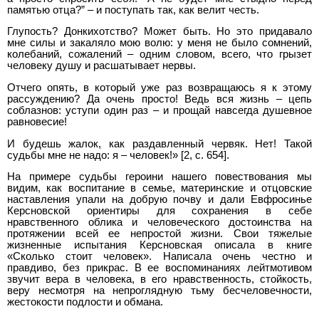
памятью отца?” – и поступать так, как велит честь.
Глупость? Донкихотство? Может быть. Но это придавало
мне силы и закаляло мою волю: у меня не было сомнений,
колебаний, сожалений – одним словом, всего, что грызет
человеку душу и расшатывает нервы.
Отчего опять, в который уже раз возвращаюсь я к этому
рассуждению? Да очень просто! Ведь вся жизнь – цепь
соблазнов: уступи один раз – и прощай навсегда душевное
равновесие!
И будешь жалок, как раздавленный червяк. Нет! Такой
судьбы мне не надо: я – человек!» [2, c. 654].
На примере судьбы героини нашего повествования мы
видим, как воспитание в семье, материнские и отцовские
наставления упали на добрую почву и дали Евфросинье
Керсновской ориентиры для сохранения в себе
нравственного облика и человеческого достоинства на
протяжении всей ее непростой жизни. Свои тяжелые
жизненные испытания Керсновская описала в книге
«Сколько стоит человек». Написала очень честно и
правдиво, без прикрас. В ее воспоминаниях лейтмотивом
звучит вера в человека, в его нравственность, стойкость,
веру несмотря на непроглядную тьму бесчеловечности,
жестокости подлости и обмана.