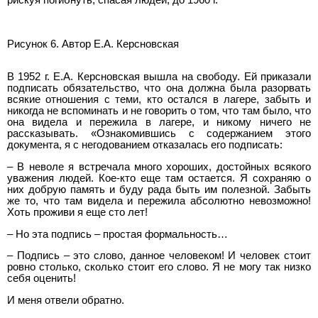
рискуя погибнуть, спасая людей, до 1960 г.
Рисунок 6. Автор Е.А. Керсновская
В 1952 г. Е.А. Керсновская вышла на свободу. Ей приказали
подписать обязательство, что она должна была разорвать
всякие отношения с теми, кто остался в лагере, забыть и
никогда не вспоминать и не говорить о том, что там было, что
она видела и пережила в лагере, и никому ничего не
рассказывать. «Ознакомившись с содержанием этого
документа, я с негодованием отказалась его подписать:
– В неволе я встречала много хороших, достойных всякого
уважения людей. Кое-кто еще там остается. Я сохраняю о
них добрую память и буду рада быть им полезной. Забыть
же то, что там видела и пережила абсолютно невозможно!
Хоть проживи я еще сто лет!
– Но эта подпись – простая формальность…
– Подпись – это слово, данное человеком! И человек стоит
ровно столько, сколько стоит его слово. Я не могу так низко
себя оценить!
И меня отвели обратно.