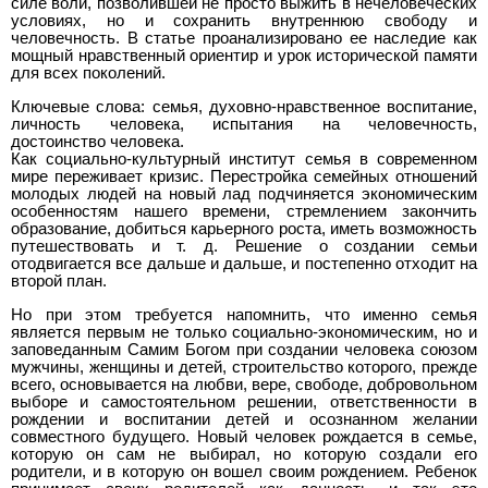
силе воли, позволившей не просто выжить в нечеловеческих
условиях, но и сохранить внутреннюю свободу и
человечность. В статье проанализировано ее наследие как
мощный нравственный ориентир и урок исторической памяти
для всех поколений.
Ключевые слова: семья, духовно-нравственное воспитание,
личность человека, испытания на человечность,
достоинство человека.
Как социально-культурный институт семья в современном
мире переживает кризис. Перестройка семейных отношений
молодых людей на новый лад подчиняется экономическим
особенностям нашего времени, стремлением закончить
образование, добиться карьерного роста, иметь возможность
путешествовать и т. д. Решение о создании семьи
отодвигается все дальше и дальше, и постепенно отходит на
второй план.
Но при этом требуется напомнить, что именно семья
является первым не только социально-экономическим, но и
заповеданным Самим Богом при создании человека союзом
мужчины, женщины и детей, строительство которого, прежде
всего, основывается на любви, вере, свободе, добровольном
выборе и самостоятельном решении, ответственности в
рождении и воспитании детей и осознанном желании
совместного будущего. Новый человек рождается в семье,
которую он сам не выбирал, но которую создали его
родители, и в которую он вошел своим рождением. Ребенок