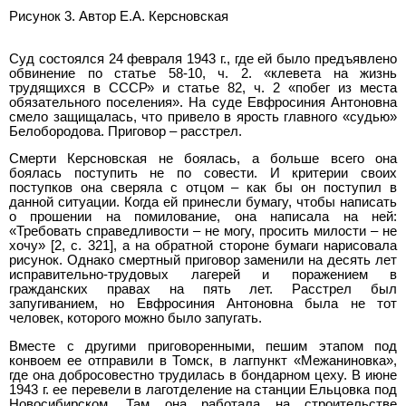
Рисунок 3. Автор Е.А. Керсновская
Суд состоялся 24 февраля 1943 г., где ей было предъявлено
обвинение по статье 58-10, ч. 2. «клевета на жизнь
трудящихся в СССР» и статье 82, ч. 2 «побег из места
обязательного поселения». На суде Евфросиния Антоновна
смело защищалась, что привело в ярость главного «судью»
Белобородова. Приговор – расстрел.
Смерти Керсновская не боялась, а больше всего она
боялась поступить не по совести. И критерии своих
поступков она сверяла с отцом – как бы он поступил в
данной ситуации. Когда ей принесли бумагу, чтобы написать
о прошении на помилование, она написала на ней:
«Требовать справедливости – не могу, просить милости – не
хочу» [2, c. 321], а на обратной стороне бумаги нарисовала
рисунок. Однако смертный приговор заменили на десять лет
исправительно-трудовых лагерей и поражением в
гражданских правах на пять лет. Расстрел был
запугиванием, но Евфросиния Антоновна была не тот
человек, которого можно было запугать.
Вместе с другими приговоренными, пешим этапом под
конвоем ее отправили в Томск, в лагпункт «Межаниновка»,
где она добросовестно трудилась в бондарном цеху. В июне
1943 г. ее перевели в лаготделение на станции Ельцовка под
Новосибирском. Там она работала на строительстве