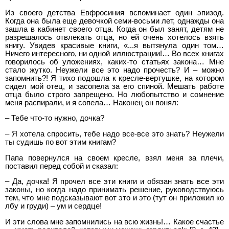
Из своего детства Евфросиния вспоминает один эпизод.
Когда она была еще девочкой семи-восьми лет, однажды она
зашла в кабинет своего отца. Когда он был занят, детям не
разрешалось отвлекать отца, но ей очень хотелось взять
книгу. Увидев красивые книги, «...я вытянула один том…
Ничего интересного, ни одной иллюстрации!… Во всех книгах
говорилось об уложениях, каких-то статьях закона… Мне
стало жутко. Неужели все это надо прочесть? И – можно
запомнить?! Я тихо подошла к кресле-вертушке, на котором
сидел мой отец, и засопела за его спиной. Мешать работе
отца было строго запрещено. Но любопытство и сомнение
меня распирали, и я сопела… Наконец он понял:
– Тебе что-то нужно, дочка?
– Я хотела спросить, тебе надо все-все это знать? Неужели
ты судишь по вот этим книгам?
Папа повернулся на своем кресле, взял меня за плечи,
поставил перед собой и сказал:
– Да, дочка! Я прочел все эти книги и обязан знать все эти
законы, но когда надо принимать решение, руководствуюсь
тем, что мне подсказывают вот это и это (тут он приложил ко
лбу и груди) – ум и сердце!
И эти слова мне запомнились на всю жизнь!… Какое счастье