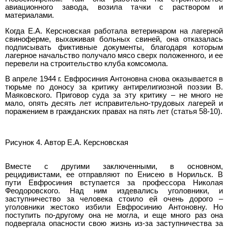
авиационного завода, возила тачки с раствором и
материалами.
Когда Е.А. Керсновская работала ветеринаром на лагерной
свиноферме, выхаживая больных свиней, она отказалась
подписывать фиктивные документы, благодаря которым
лагерное начальство получало мясо сверх положенного, и ее
перевели на строительство клуба комсомола.
В апреле 1944 г. Евфросиния Антоновна снова оказывается в
тюрьме по доносу за критику антирелигиозной поэзии В.
Маяковского. Приговор суда за эту критику – не много не
мало, опять десять лет исправительно-трудовых лагерей и
поражением в гражданских правах на пять лет (статья 58-10).
Рисунок 4. Автор Е.А. Керсновская
Вместе с другими заключенными, в основном,
рецидивистами, ее отправляют по Енисею в Норильск. В
пути Евфросиния вступается за профессора Николая
Феодоровского. Над ним издевались уголовники, и
заступничество за человека стоило ей очень дорого –
уголовники жестоко избили Евфросинию Антоновну. Но
поступить по-другому она не могла, и еще много раз она
подвергала опасности свою жизнь из-за заступничества за