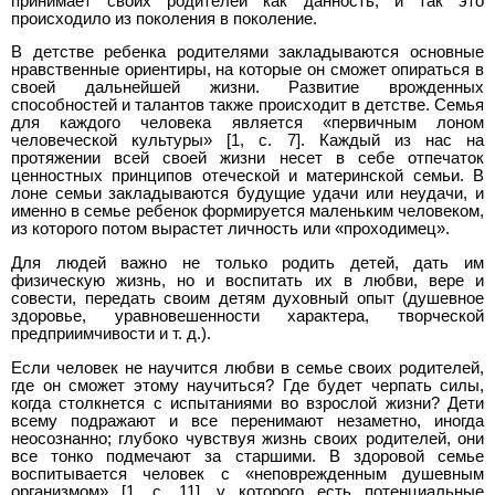
принимает своих родителей как данность, и так это
происходило из поколения в поколение.
В детстве ребенка родителями закладываются основные
нравственные ориентиры, на которые он сможет опираться в
своей дальнейшей жизни. Развитие врожденных
способностей и талантов также происходит в детстве. Семья
для каждого человека является «первичным лоном
человеческой культуры» [1, c. 7]. Каждый из нас на
протяжении всей своей жизни несет в себе отпечаток
ценностных принципов отеческой и материнской семьи. В
лоне семьи закладываются будущие удачи или неудачи, и
именно в семье ребенок формируется маленьким человеком,
из которого потом вырастет личность или «проходимец».
Для людей важно не только родить детей, дать им
физическую жизнь, но и воспитать их в любви, вере и
совести, передать своим детям духовный опыт (душевное
здоровье, уравновешенности характера, творческой
предприимчивости и т. д.).
Если человек не научится любви в семье своих родителей,
где он сможет этому научиться? Где будет черпать силы,
когда столкнется с испытаниями во взрослой жизни? Дети
всему подражают и все перенимают незаметно, иногда
неосознанно; глубоко чувствуя жизнь своих родителей, они
все тонко подмечают за старшими. В здоровой семье
воспитывается человек с «неповрежденным душевным
организмом» [1, с. 11], у которого есть потенциальные