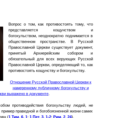
Вопрос о том, как противостоять тому, что
представляется кощунством и
богохульством, неоднократно поднимается в
общественном пространстве. В Русской
Православной Церкви существует документ,
принятый Архиерейским собором и
обязательный для всех верующих Русской
Православной Церкви, определяющий то, как
противостоять кощунству и богохульству.
Отношение Русской Православной Церкви к
намеренному публичному богохульству и
ркви выражено в документе
.
бом противодействия богохульству людей, не
 пример праведной и богобоязненной жизни самих
ов» (
1 Тим. 6, 1
;
1 Пет. 3, 1-2
;
Рим. 2, 24
).