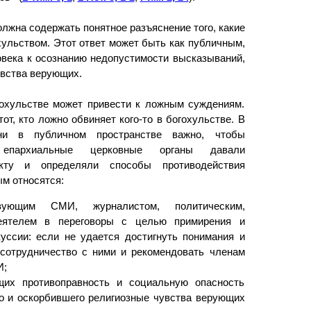
лжна содержать понятное разъяснение того, какие
хульством. Этот ответ может быть как публичным,
овека к осознанию недопустимости высказываний,
увства верующих.
гохульстве может привести к ложным суждениям.
 тот, кто ложно обвиняет кого-то в богохульстве. В
ни в публичном пространстве важно, чтобы
епархиальные церковные органы давали
кту и определяли способы противодействия
ым относятся:
вующим СМИ, журналистом, политическим,
еятелем в переговоры с целью примирения и
уссии: если не удается достигнуть понимания и
 сотрудничество с ними и рекомендовать членам
И;
щих противоправность и социальную опасность
о и оскорбившего религиозные чувства верующих