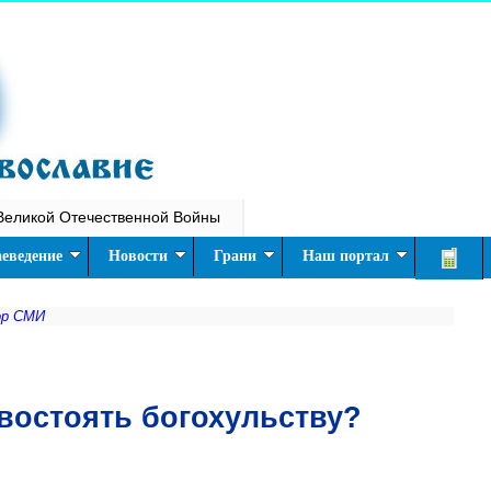
Великой Отечественной Войны
еведение
Новости
Грани
Наш портал
ор СМИ
востоять богохульству?