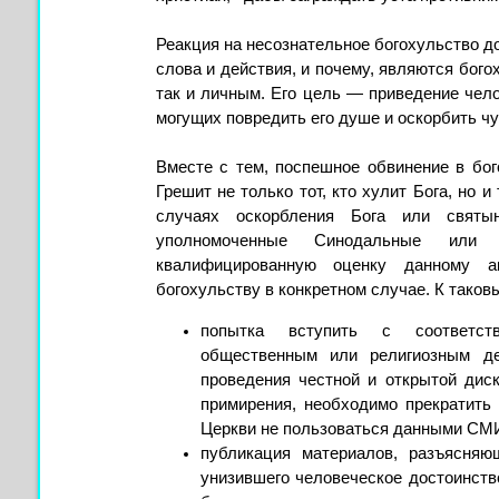
Реакция на несознательное богохульство до
слова и действия, и почему, являются бого
так и личным. Его цель — приведение чел
могущих повредить его душе и оскорбить ч
Вместе с тем, поспешное обвинение в бо
Грешит не только тот, кто хулит Бога, но и
случаях оскорбления Бога или святы
уполномоченные Синодальные или 
квалифицированную оценку данному а
богохульству в конкретном случае. К таков
попытка вступить с соответст
общественным или религиозным д
проведения честной и открытой диск
примирения, необходимо прекратить
Церкви не пользоваться данными СМ
публикация материалов, разъясняю
унизившего человеческое достоинств