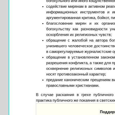
богохульного или иного кощунственно
содействие мирянам в активном реаг
информационных инструментов и и
аргументированная критика, бойкот, п
благословение мирян и их органи
богохульству как разновидности у
оскорбления их религиозных чувств;
обращение с жалобой на автора бог
унизившего человеческое достоинств
в саморегулируемые журналистские ор
обращение в установленном законом
разрешения конфликта, а также для п
осквернение религиозных символов и
носят противозаконный характер;
предание каноническим прещениям ви
православными христианами.
В случае раскаяния в грехе публичного
практика публичного же покаяния в светск
Поддер