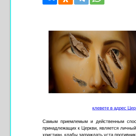
клевете в адрес Це
Самым приемлемым и действенным спосо
принадлежащих к Церкви, является личный
христиан, «дабы заграждать уста противник