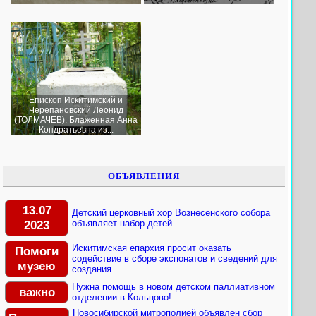
Епископ Искитимский и
Черепановский Леонид
(ТОЛМАЧЕВ). Блаженная Анна
Кондратьевна из...
ОБЪЯВЛЕНИЯ
13.07
Детский церковный хор Вознесенского собора
2023
объявляет набор детей...
Искитимская епархия просит оказать
Помоги
содействие в сборе экспонатов и сведений для
музею
создания...
Нужна помощь в новом детском паллиативном
важно
отделении в Кольцово!...
Новосибирской митрополией объявлен сбор