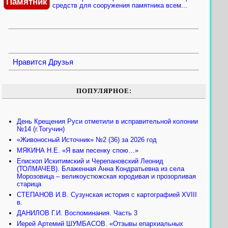
Памятник
средств для сооружения памятника всем...
Нравится
Друзья
ПОПУЛЯРНОЕ:
День Крещения Руси отметили в исправительной колонии
№14 (г.Тогучин)
«Живоносный Источник» №2 (36) за 2026 год
МЯКИНА Н.Е. «Я вам песенку спою…»
Епископ Искитимский и Черепановский Леонид
(ТОЛМАЧЕВ). Блаженная Анна Кондратьевна из села
Морозовица – великоустюжская юродивая и прозорливая
старица
СТЕПАНОВ И.В. Сузунская история с картографией XVIII
в.
ДАНИЛОВ Г.И. Воспоминания. Часть 3
Иерей Артемий ШУМБАСОВ. «Отзывы епархиальных