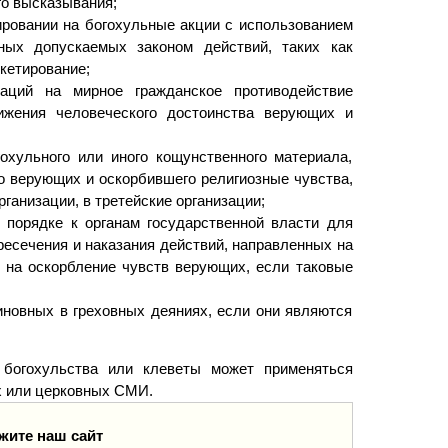
го высказывания;
ировании на богохульные акции с использованием
ных допускаемых законом действий, таких как
икетирование;
заций на мирное гражданское противодействие
нижения человеческого достоинства верующих и
охульного или иного кощунственного материала,
о верующих и оскорбившего религиозные чувства,
ганизации, в третейские организации;
 порядке к органам государственной власти для
ресечения и наказания действий, направленных на
 на оскорбление чувств верующих, если таковые
новных в греховных деяниях, если они являются
 богохульства или клеветы может применяться
их или церковных СМИ.
жите наш сайт