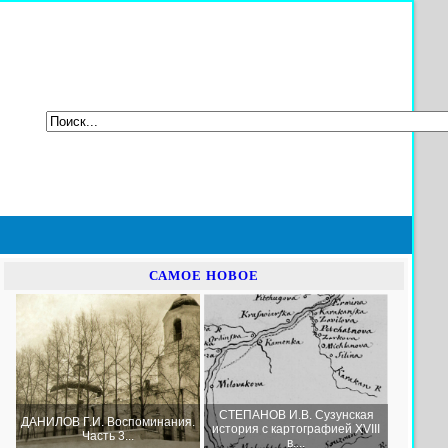
САМОЕ НОВОЕ
СТЕПАНОВ И.В. Сузунская
ДАНИЛОВ Г.И. Воспоминания.
история с картографией XVIII
Часть 3...
в....