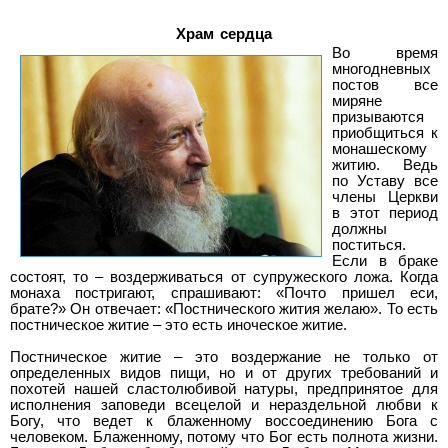
Храм сердца
Во время
многодневных
постов все
миряне
призываются
приобщиться к
монашескому
житию. Ведь
по Уставу все
члены Церкви
в этот период
должны
поститься.
Если в браке
состоят, то – воздерживаться от супружеского ложа. Когда
монаха постригают, спрашивают: «Почто пришел еси,
брате?» Он отвечает: «Постнического жития желаю». То есть
постническое житие – это есть иноческое житие.
Постническое житие – это воздержание не только от
определенных видов пищи, но и от других требований и
похотей нашей сластолюбивой натуры, предпринятое для
исполнения заповеди всецелой и нераздельной любви к
Богу, что ведет к блаженному воссоединению Бога с
человеком. Блаженному, потому что Бог есть полнота жизни.