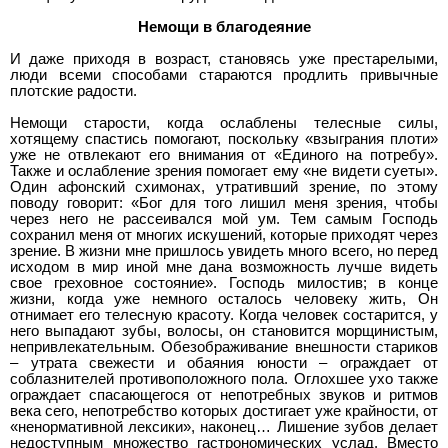
Немощи в благодеяние
И даже приходя в возраст, становясь уже престарелыми,
люди всеми способами стараются продлить привычные
плотские радости.
Немощи старости, когда ослаблены телесные силы,
хотящему спастись помогают, поскольку «взыграния плоти»
уже не отвлекают его внимания от «Единого на потребу».
Также и ослабление зрения помогает ему «не видети суеты».
Один афонский схимонах, утративший зрение, по этому
поводу говорит: «Бог для того лишил меня зрения, чтобы
через него не рассеивался мой ум. Тем самым Господь
сохранил меня от многих искушений, которые приходят через
зрение. В жизни мне пришлось увидеть много всего, но перед
исходом в мир иной мне дана возможность лучше видеть
свое греховное состояние». Господь милостив; в конце
жизни, когда уже немного осталось человеку жить, Он
отнимает его телесную красоту. Когда человек состарится, у
него выпадают зубы, волосы, он становится морщинистым,
непривлекательным. Обезображивание внешности стариков
– утрата свежести и обаяния юности – ограждает от
соблазнителей противоположного пола. Оглохшее ухо также
ограждает спасающегося от непотребных звуков и ритмов
века сего, непотребство которых достигает уже крайности, от
«ненормативной лексики», наконец… Лишение зубов делает
недоступным множество гастрономических услад. Вместо