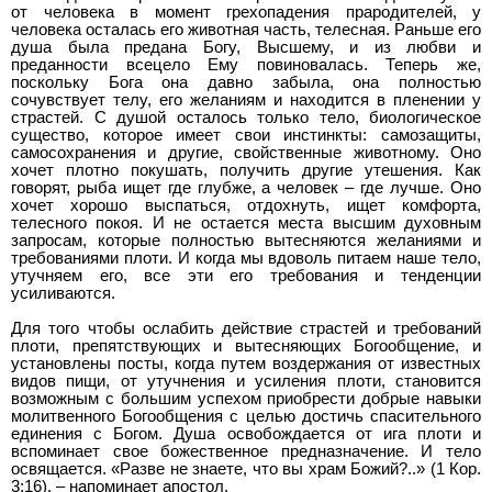
от человека в момент грехопадения прародителей, у
человека осталась его животная часть, телесная. Раньше его
душа была предана Богу, Высшему, и из любви и
преданности всецело Ему повиновалась. Теперь же,
поскольку Бога она давно забыла, она полностью
сочувствует телу, его желаниям и находится в пленении у
страстей. С душой осталось только тело, биологическое
существо, которое имеет свои инстинкты: самозащиты,
самосохранения и другие, свойственные животному. Оно
хочет плотно покушать, получить другие утешения. Как
говорят, рыба ищет где глубже, а человек – где лучше. Оно
хочет хорошо выспаться, отдохнуть, ищет комфорта,
телесного покоя. И не остается места высшим духовным
запросам, которые полностью вытесняются желаниями и
требованиями плоти. И когда мы вдоволь питаем наше тело,
утучняем его, все эти его требования и тенденции
усиливаются.
Для того чтобы ослабить действие страстей и требований
плоти, препятствующих и вытесняющих Богообщение, и
установлены посты, когда путем воздержания от известных
видов пищи, от утучнения и усиления плоти, становится
возможным с большим успехом приобрести добрые навыки
молитвенного Богообщения с целью достичь спасительного
единения с Богом. Душа освобождается от ига плоти и
вспоминает свое божественное предназначение. И тело
освящается. «Разве не знаете, что вы храм Божий?..» (1 Кор.
3:16), – напоминает апостол.