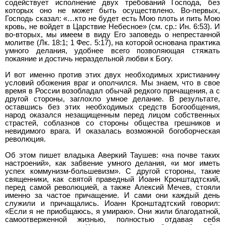
содействует исполнение двух требований Господа, без
которых оно не может быть осуществлено. Во-первых,
Господь сказал: «…кто не будет есть Мою плоть и пить Мою
кровь, не войдет в Царствие Небесное» (см. ср.: Ин. 6:53). И
во-вторых, мы имеем в виду Его заповедь о непрестанной
молитве (Лк. 18:1; 1 Фес. 5:17), на которой основана практика
умного делания, удобнее всего позволяющая стяжать
покаяние и достичь нераздельной любви к Богу.
И вот именно против этих двух необходимых христианину
условий обожения враг и ополчился. Мы знаем, что в свое
время в России возобладал обычай редкого причащения, а с
другой стороны, заглохло умное делание. В результате,
оставшись без этих необходимых средств Богообщения,
народ оказался незащищенным перед лицом собственных
страстей, соблазнов со стороны общества грешников и
невидимого врага. И оказалась возможной богоборческая
революция.
Об этом пишет владыка Аверкий Таушев: «на почве таких
настроений», как забвение умного делания, «и мог иметь
успех коммунизм-большевизм». С другой стороны, такие
священники, как святой праведный Иоанн Кронштадтский,
перед самой революцией, а также Алексий Мечев, стояли
именно за частое причащение. И сами они каждый день
служили и причащались. Иоанн Кронштадтский говорил:
«Если я не приобщаюсь, я умираю». Они жили благодатной,
самоотверженной жизнью, полностью отдавая себя