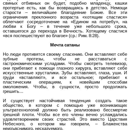
свиных отбивных он будет, подобно младенцу, кашки
протертые есть, как бы возвращаясь в детство. Немощи
старости – величайшее благодеяние Божие. Все эти
ограничения преклонного возраста «хотящим спастися»
облегчают сосредоточение на «Едином на потребу», на
любви к Богу – в течение уже небольшого срока,
оставшегося до перехода в Вечность. Хотящему спастися
«вся поспешествуют во благое» (ср.: Рим. 8:28).
Мечта сатаны
Но люди противятся своему спасению. Они вставляют себе
зубные протезы, чтобы не расставаться с
гастрономическими усладами. Чтобы смотреть телевизор,
они прибегают к помощи глазного хирурга, вставляют себе
искусственные хрусталики. Зубы вставляют, глаза, уши. И
груди «вставляют», и все остальное; прибегают к
пластическим операциям, к новейшим способам
омоложения. Чтобы, в сущности, просто продолжать
грешить…
И существует настойчивая тенденция создать такое
общество, в котором с помощью уже возникающих
ультратехнологий должно быть реализовано бессмертие
грешной плоти. Чтобы все его члены вечно услаждались
удовлетворением своих страстей. Это вместо Царствия
Небесного, о котором мы говорили, – Блаженства
неизъяснимого, несказуемого.