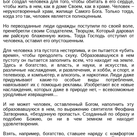
Бог создал человека для того, чтобы обитать в его сердце,
чтобы жить в нем, как в доме Своем, как в храме. Человек –
нерукотворенный храм, жилище Самого Бога. Только тогда,
когда это так, человек является полноценным.
Но первозданные люди однажды поступили по своей воле,
пренебрегли своим Создателем, Творцом, Который даровал
им райскую блаженную жизнь. Тогда Господь отступил от
человека, оставил его опустошенным.
Для человека эта пустота нестерпима, и он пытается «убить
время», чтобы преодолеть скуку. Образовавшуюся в нем
пустоту он пытается заполнить всем, что находит на земле.
Здесь и богатство, и власть, и науки, и искусства, и
различные наслаждения, и развлечения, и хобби, и спорт, и
телевизор, и компьютер, и алкоголь, и наркотики. Люди даже
придумывают какие-то особые виды потребления,
навязывают их с помощью рекламы. Изобретают все новые
наслаждения, которых даже в природе нет, – всевозможные
уродливые извращения…
И не может человек, оставленный Богом, наполнить эту
образовавшуюся в нем, по выражению святителя Феофана
Затворника, «бездонную пропасть». Созданный по образу и
подобию Божию, он ни в чем земном не находит
удовлетворения.
Взять, например, богатство, ставшее наряду с комфортом