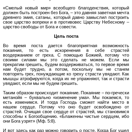
«Смелый новый мир» всеобщего благоденствия, который
должен быть построен без Бога, – это давняя заветная мечта
древнего змия, сатаны, который давно замыслил построить
свое царство вопреки и в противовес Царству Небесному –
царство свободы от Бога и совести.
Цель поста
Во время поста дается благоприятная возможность
покаяния, то есть искоренения в себе страстей
воздержанием от греха. С помощью Божией, потому что
своими силами мы это сделать не можем. Если мы
прекратим грешить, будем воздерживаться, то первое время
нам будет трудно, а потом, поскольку мы не станем
повторять грех, понуждающие ко греху страсти увядают. Как
мышцы атрофируются, когда их не упражняют, так и страсти
увядают, если мы не будем грешить.
Таким образом происходит покаяние. Покаяние – по-гречески
метанойя – буквально «изменение ума». Мы покаемся, то
есть изменимся. И тогда Господь сможет найти место в
нашем сердце. Потому что оно будет освобождено от
страстей. Очищая свое сердце от страстей, мы становимся
способны к Богообщению. «Блаженны чистые сердцем, ибо
они Бога узрят» (Мф. 5:8).
И вот здесь как раз можно говорить о посте. Когда Бог ушел