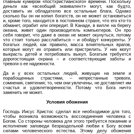
главным кумиром «постхристианского» времени. Поскольку
деньги как «всеобщий эквивалент» могут, как будто,
доставить их обладателю все остальные блага. Однако
сколько бы он ни копил богатств, он не может остановиться
и, кроме того, находится в постоянном страхе, что его кто-то
обманет, ограбит или опередит. В Канаде, в вилле на берегу
океана, живет один производитель компьютеров. Он про
себя говорит, что даже в океан не может окунуться, потому
что стоит только расслабиться – и обойдут конкуренты. У
богатых людей, как правило, масса влиятельных врагов,
которые могут их отравить или пристрелить. У них могут
выкрасть детей и потребовать выкуп. Богатым требуется
дорогостоящая охрана – и соответствующие заботы и
тревоги о ее надежности.
Да и у всех остальных людей, живущих на земле и
порабощенных страстями, – непрестанные тревоги,
сомнения, смятения; то, чем они увлечены, не доставляет им
счастья и удовлетворенности. Потому что Бога ничто
заменить не может.
Условия обожения
Господь Иисус Христос сделал все необходимое для того,
чтобы возникла возможность воссоединения человека с
Богом. Со стороны человека для этого требуется покаяние и
исполнение заповеди безраздельной любви к Богу всеми
силами человеческого естества. Этому делу обожения