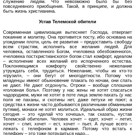
служению людям. Что невозможно было бы без
повседневного приобщения. Такой, в принципе, и должна
быть жизнь христианина.
Устав Телемской обители
Современная цивилизация вытесняет Господа, отвергает
покаяние и молитву. Она противится посту, ибо основана на
угождении плоти, цель ее развития – предоставить свободу
всем страстям, исполнить все желания людей. Для
человека, оставленного Богом, «человека обезбоженного»,
«человека постхристианского» богом стал комфорт, идеалом
– исполнение всех желаний его испорченного естества.
Поклоняющимся комфорту свойственно нежелание
утруждать себя, трудиться. Нежелание, чтобы их кто-то
«грузил», – они бегут от многодетности. Потому что
младенцы имеют обыкновение плакать по ночам, они спать
не дают. Не дают отдохнуть. Отроки – вообще сплошная
«головная боль». Поэтому у нас жены не хотят спасаться
чадородием, мужи не хотят в поте лица землю пахать (у нас
поля не паханы, и скотины нет, даже петухи не поют; а
средства к жизни часто добываются различными обманными
путями), монахи не хотят молиться. Идеальный образ жизни
сегодня – это «делай что хочешь», так сказать, «устав
Телемской обители». Человек хочет – едет, хочет – летит,
хочет – спит, хочет – ест, хочет – пьет. А лучше всего –
лежать с телефоном в кармане. Потому что встать к
телефону – это тоже потрудиться надо…