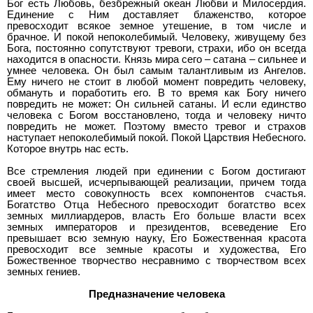
Бог есть Любовь, безбрежный океан Любви и Милосердия.
Единение с Ним доставляет блаженство, которое
превосходит всякое земное утешение, в том числе и
брачное. И покой непоколебимый. Человеку, живущему без
Бога, постоянно сопутствуют тревоги, страхи, ибо он всегда
находится в опасности. Князь мира сего – сатана – сильнее и
умнее человека. Он был самым талантливым из Ангелов.
Ему ничего не стоит в любой момент повредить человеку,
обмануть и поработить его. В то время как Богу ничего
повредить не может: Он сильней сатаны. И если единство
человека с Богом восстановлено, тогда и человеку ничто
повредить не может. Поэтому вместо тревог и страхов
наступает непоколебимый покой. Покой Царствия Небесного.
Которое внутрь нас есть.
Все стремления людей при единении с Богом достигают
своей высшей, исчерпывающей реализации, причем тогда
имеет место совокупность всех компонентов счастья.
Богатство Отца Небесного превосходит богатство всех
земных миллиардеров, власть Его больше власти всех
земных императоров и президентов, всеведение Его
превышает всю земную науку, Его Божественная красота
превосходит все земные красоты и художества, Его
Божественное творчество несравнимо с творчеством всех
земных гениев.
Предназначение человека