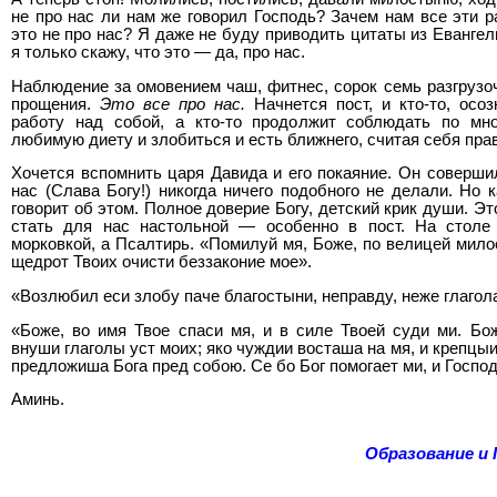
не про нас ли нам же говорил Господь? Зачем нам все эти р
это не про нас? Я даже не буду приводить цитаты из Евангели
я только скажу, что это — да, про нас.
Наблюдение за омовением чаш, фитнес, сорок семь разгрузо
прощения.
Это все про нас.
Начнется пост, и кто-то, осоз
работу над собой, а кто-то продолжит соблюдать по мн
любимую диету и злобиться и есть ближнего, считая себя пра
Хочется вспомнить царя Давида и его покаяние. Он совершил
нас (Слава Богу!) никогда ничего подобного не делали. Но 
говорит об этом. Полное доверие Богу, детский крик души. Эт
стать для нас настольной — особенно в пост. На столе
морковкой, а Псалтирь. «Помилуй мя, Боже, по велицей мило
щедрот Твоих очисти беззаконие мое».
«Возлюбил еси злобу паче благостыни, неправду, неже глагол
«Боже, во имя Твое спаси мя, и в силе Твоей суди ми. Б
внуши глаголы уст моих; яко чуждии восташа на мя, и крепцы
предложиша Бога пред собою. Се бо Бог помогает ми, и Госпо
Аминь.
Образование и 