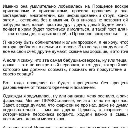
Именно она умилительно лобызалась на Прощеное воскре
прихожанами и прихожанками, просила прощения у зн
застарелый, многолетний, как инфицированный струп, конф
зятем… оставила без внимания. Она никогда не позвонит ей 
забудем все, давай простим друг друга, давай будем жить 
пойдет в храм будет поститься и молиться, и такой пост для 
— фитнесом для старых костей, а Прощеное воскресенье — д
Я не хочу быть обличителем и злым пророком, я не хочу, что
автора проблемы в семье и в голове. Это всегда так думают.
все на свой счет, другие думают, «какие мы хорошие, и это точ
А если я скажу, что эта самая бабушка-свекровь, ну или теща,
дочка — это не конкретный персонаж, а тот дух, который жив
которого мы должны осознать, признать его присутствие и
своего сердца?
Вот тогда прощение не будет «прощением без прощен
разрешением от тяжкого бремени и покаянием.
Однажды я задумалась, ну или однажды меня осенило, а заче
фарисеях. Мы же ПРАВОславные, «и это точно не про нас
Завет, всегда думала, что фарисеи не про нас, даже не дума
подсознательно — мы же другая Церковь, а фарисеи, ч
исторические персонажи когда-то, ходили важно в смеш
постились, давали милостыню.
А теперь стоп! Молились, постились, давали милостыню, хо