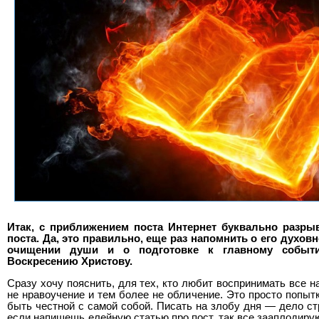
Итак, с приближением поста Интернет буквально разрыв
поста. Да, это правильно, еще раз напомнить о его духов
очищении души и о подготовке к главному собы
Воскресению Христову.
Сразу хочу пояснить, для тех, кто любит воспринимать все на
не нравоучение и тем более не обличение. Это просто попытк
быть честной с самой собой. Писать на злобу дня — дело ст
если напишешь елейную статью про пост, так все зааплодирую