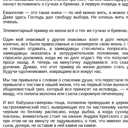
начнут вспоминать о сучках и бревнах, в первую очередь в ад
Евангелие — это такая книга — по ней можно жить, а можно 
Даже здесь Господь дал свободу выбора. Не хочешь жить 
знаешь.
Элементарный пример из жизни всё о тех же сучках и бревнах
Один мой знакомый у других знакомых взял в долг некую
конечно, все были православные и соизмеряли свою жизнь с 
не спешил отдавать, а заимодавцы стеснялись попросить 
заимодавцы оказались в затруднительном положении, он
спросили должника, когда же он долг отдаст. На что получил
проси назад. А теперь на минуточку задумаемся: это ска
должник. Думаю, что этот пример из жизни должен стать 
будучи «должниками», извращаем все вокруг нас.
Мы так привыкли к словам о спасении души, что перестали п
привыкли к постам в нашей жизни, что на первый план выноси
общеизвестный грех, который все приносят на исповедь, — 
ввиду, что попила молочка или съела скоромную печенюшку.
И вот бабушка-свекровь-теща, полжизни проведшая в церкв
гастрономический пост, выверяющая его по настенному кален
черным по белому расписано, когда рыбка, а когда сухоя
поклоны, внимательно стоит на каноне Андрея Критского с р
при этом ни на минуту не задумываясь о том, что именно он
сына, дочери, не оставив в ней камня на камне.