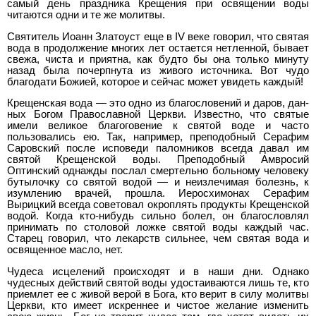
самый день празд­ника Крещения при освящении воды
читаются одни и те же мо­литвы.
Святитель Иоанн Златоуст еще в IV веке говорил, что святая
вода в продолжение многих лет остается нетленной, бывает
свежа, чиста и приятна, как будто бы она только минуту
назад была почерпнута из живого источника. Вот чудо
благодати Божией, которое и сейчас может увидеть каждый!
Крещенская вода — это одно из благословений и даров, дан­
ных Богом Православной Церкви. Известно, что святые
имели ве­ликое благоговение к святой воде и часто
пользовались ею. Так, например, преподобный Серафим
Саровский после исповеди паломников всегда давал им
святой Крещенской воды. Преподоб­ный Амвросий
Оптинский однажды послал смертельно больному человеку
бутылочку со святой водой — и неизлечимая болезнь, к
изумлению врачей, прошла. Иеросхимонах Серафим
Вырицкий всегда советовал окроплять продукты Крещенской
водой. Когда кто-нибудь сильно болел, он благословлял
принимать по столо­вой ложке святой воды каждый час.
Старец говорил, что лекарств сильнее, чем святая вода и
освященное масло, нет.
Чудеса исцелений происходят и в наши дни. Однако
чудесных действий святой воды удостаиваются лишь те, кто
приемлет ее с живой верой в Бога, кто верит в силу молитвы
Церкви, кто имеет искреннее и чистое желание изменить