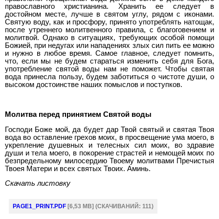
пра­вославного христианина. Хранить ее следует в
достойном месте, лучше в святом углу, рядом с иконами.
Святую воду, как и про­сфору, принято употреблять натощак,
после утреннего молит­венного правила, с благоговением и
молитвой. Однако в ситуациях, требующих особой помощи
Божией, при недугах или нападениях злых сил пить ее можно
и нужно в любое время. Самое главное, следует помнить,
что, если мы не будем стараться изменить себя для Бога,
употребление святой воды нам не по­может. Чтобы святая
вода принесла пользу, будем заботиться о чистоте души, о
высоком достоинстве наших помыслов и по­ступков.
Молитва перед принятием Святой воды
Господи Боже мой, да будет дар Твой святый и святая Твоя
вода во оставле­ние грехов моих, в просвещение ума моего, в
укрепление душевных и телес­ных сил моих, во здравие
души и тела моего, в покорение страстей и немощей моих по
безпредельному милосердию Твоему молитвами Пречистыя
Твоея Ма­тери и всех святых Твоих. Аминь.
Скачать листовку
PAGE1_PRINT.PDF
[6,53 MB] (CКАЧИВАНИЙ: 111)