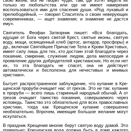
свою жизнь. Бог не тво­рит чудес там, где хотят видеть их
только из любопытства или где не имеют намерения
воспользоваться ими для спасения души. «Род лукавый и
прелюбодейный, — говорил Спаситель о своих неверующих
современниках, — ищет знамения; и знамение не дастся
ему».
Святитель Феофан Затворник пишет: «Вся благодать,
идущая от Бога через святой Крест, святые иконы, святую
воду, мощи, освященный хлеб (артос, антидор, просфоры) и
др., включая Свя­тейшее Причастие Тела и Крови Христовых,
имеет силу лишь для тех, кто достоин этой благодати через
покаяние, смирение, слу­жение людям, дела милосердия и
проявление других добродете­лей христианских. Но если нет
их, то эта благодать не спасет, она не действует
автоматически и бесполезна для нечестивых и мни­мых
христиан».
Бытует распространенное заблуждение, что купание в Кре­
щенской проруби очищает нас от грехов. Это не так: купание
в проруби — всего лишь старинный народный обычай. А от
грехов очищает таинство покаяния, совершаемого через
исповедь. Та­инство это обязательно для всех православных
христиан, тогда как Крещенское купание совершенно
необязательно. Впрочем, имеющие большое желание могут
искупаться.
В праздник Крещения многие берут святую воду домой. Это
правильно: Крещенская вода должна быть в доме каждого