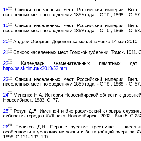

18
Списки населенных мест Российский империи. Вып. 6
населенных мест по сведениям 1859 года. - СПб., 1868. - С. 57.

19
Списки населенных мест Российский империи. Вып. 6
населенных мест по сведениям 1859 года. - СПб., 1868. - С. 58.

20
Андрей Оборкин. Деревенька моя. Знаменка 14 мая 2010 г.

21
Список населенных мест Томской губернии. Томск. 1911. С

22
Календарь знаменательных памятных дат
http://bsiskitim.ru/k2019/52.html

23
Списки населенных мест Российский империи. Вып. 6
населенных мест по сведениям 1859 года. - СПб., 1868. - С. 57.

24
Миненко Н.А. История Новосибирской области с древней
Новосибирск. 1983. С. 77.

25
Резун Д.Я. Именной и биографический словарь служилы
сибирских городов XVII века. Новосибирск.- 2003.- Вып.5. С.23

26
Беликов Д.Н. Первые русские крестьяне – насельн
особенности в условиях их жизни и быта (общий очерк за XVII
1898. C.131- 132, 137.