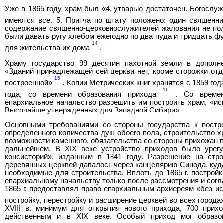
Уже в 1865 году храм был «4. утварью достаточен. Богослу
имеются все. 5. Притча по штату положено: один священн
содержание священно-церковнослужителей жалования не по
были давать ругу хлебом ежегодно по два пуда и тридцать фу
14
для жительства их дома
.
Храму государство 99 десятин пахотной земли в дополн
«Зданий принадлежащей сей церкви нет, кроме сторожки отд
15
построенной»
. Копии Метрических книг хранятся с 1859 год
16
года, со времени образования прихода
. Со времени
епархиальное начальство разрешить им построить храм, «ис
Высочайше утвержденных для Западной Сибири».
Основными требованиями со стороны государства к постр
определенного количества душ обоего пола, строительство х
возможности каменного, обязательства со стороны прихожан 
дальнейшем. В XIX веке устройство приходов было урег
консисторий», изданным в 1841 году. Разрешение на стр
деревянных церквей давалось через канцелярию Синода, куд
необходимые для строительства. Вплоть до 1865 г. постро
епархиальному начальству только после рассмотрения и согла
1865 г. предоставлял право епархиальным архиереям «без 
постройку, перестройку и расширение церквей во всех города
XVIII в. минимум для открытия нового прихода, 700 прих
действенным и в XIX веке. Особый приход мог образо