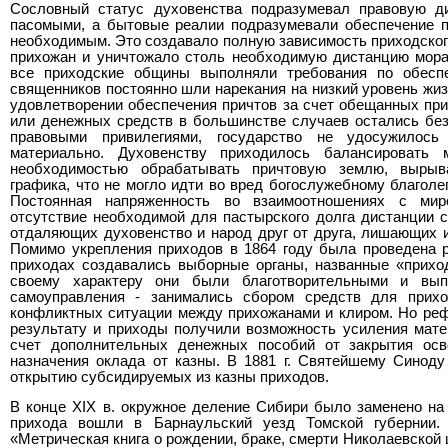
Сословный статус духовенства подразумевал правовую 
пасомыми, а бытовые реалии подразумевали обеспечение 
необходимым. Это создавало полную зависимость приходског
прихожан и уничтожало столь необходимую дистанцию мора
все приходские общины выполняли требования по обесп
священников постоянно шли нарекания на низкий уровень жиз
удовлетворении обеспечения причтов за счет обещанных пр
или денежных средств в большинстве случаев остались без
правовыми привилегиями, государство не удосужилось
материально. Духовенству приходилось балансировать
необходимостью обрабатывать причтовую землю, вырыв
графика, что не могло идти во вред богослужебному благол
Постоянная напряженность во взаимоотношениях с миро
отсутствие необходимой для пастырского долга дистанции 
отдаляющих духовенство и народ друг от друга, лишающих 
Помимо укрепления приходов в 1864 году была проведена р
приходах создавались выборные органы, названные «прихо
своему характеру они были благотворительными и вып
самоуправления - занимались сбором средств для прихо
конфликтных ситуации между прихожанами и клиром. Но ре
результату и приходы получили возможность усиления мате
счет дополнительных денежных пособий от закрытия осв
назначения оклада от казны. В 1881 г. Святейшему Синоду
открытию субсидируемых из казны приходов.
В конце XIX в. окружное деление Сибири было заменено на
прихода вошли в Барнаульский уезд Томской губерни
«Метрическая книга о рождении, браке, смерти Николаевской ц