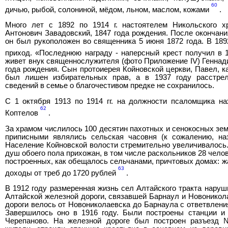
60
дичью, рыбой, солониной, мёдом, льном, маслом, кожами
.
Много лет с 1892 по 1914 г. настоятелем Никольского 
Антонович Завадовский, 1847 года рождения. После окончан
он был рукоположен во священника 5 июня 1872 года. В 189
приход. «Последнюю награду - наперсный крест получил в 
живет внук священнослужителя (фото Приложение IV) Геннад
года рождения. Сын протоиерея Койновской церкви, Павел, к
был лишен избирательных прав, а в 1937 году расстрел
сведений в семье о благочестивом предке не сохранилось.
С 1 октября 1913 по 1914 гг. на должности псаломщика 
62
Коптелов
.
За храмом числилось 100 десятин пахотных и сенокосных зем
приписными являлись сельская часовня (к сожалению, на
Население Койновской волости стремительно увеличивалось. 
душ обоего пола прихожан, в том числе раскольников 28 чело
построенных, как обещалось сельчанами, причтовых домах: ж
63
доходы от треб до 1720 рублей
.
В 1912 году размеренная жизнь сел Алтайского тракта наруш
Алтайской железной дороги, связавшей Барнаул и Новоникол
дороги велось от Новониколаевска до Барнаула с ответвлени
Завершилось оно в 1916 году. Были построены станции и
Черепаново. На железной дороге был построен разъезд