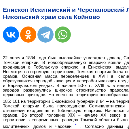
Епископ Искитимский и Черепановский 
Никольский храм села Койново
22 апреля 1834 года был высочайше утвержден доклад Св
Томской епархии. В новообразованную епархию вошли две
входившая в Тобольскую епархию, и Енисейская, выдел
Несмотря на огромную территорию, Томская епархия была н
храмов. Основная масса переселенцев в XVIII в. сел
образующихся горнодобывающих и перерабатывающих предп
и Барнаульском уездах. В начале 50-х гг. XVIII в. в вед
заводов развернулись широкое строительство правосл
церковных приходов. Но всего на территории новообразова
185: 101 на территории Енисейской губернии и 84 – на терр
Томской епархии была присоединена Семипалатинская 
отношении входившая в Тобольскую епархию. Началось а
храмов. Во второй половине XIX – начале XX веков в 
территории в современных границах Томской области было 
2
молитвенных домов и часовен
. Согласно данным цер