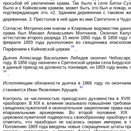
просьбой об увеличении храма. Так было в селе Битки Суз
было и с Койновским храмом, может быть это был и пожар, 
подтверждающие это. «2. Зданием деревянная с таковою же
деревянная. 3. Престолов в ней один во имя Святителя и Чу
Согласно Метрическим книгам и Клировым ведомостям данно
храма был Михаил Апанасьевич Молчанов. Окончил Калу
аттестатом второго разряда 15 июля 1850 года. В 1858 году
февраля 1859 года рукоположен во священника епископо
38
Парфением к Койновской церкви
.
Дьячек Александр Васильевич Лебедев окончил Чебоксарс
году. В 1856 году назначен к Сретенской церкви села Бердског
в данный приход на должность пономаря, но 1859 году вновь
39
.
Исполняющим обязанности дьячка в 1866 году по окончани
40
становится Иван Яковлевич Хрущев.
Контроль за численностью приходского духовенства в XVII
«разборов». В XIX в. влияние оказывало повышение требова
священнослужителей и окончательное закрепление права наз
епархиальными архиереями. Во второй половине XIX 
церковнослужителей подверглось своеобразному «разбору» в 
отметить, что «разборы» не касались окраин империи, в
Положению 1869 года введены новые сокращенные штаты при