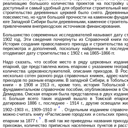
реализацию большого количества проектов на постройку 
доступный и самый удобный для обработки строительный мате
строительство деревянных церквей было снято. Деревянны
повсеместно, но «для большей прочности на каменном фунда
юге Западной Сибири были деревянными, каменное строительс
привлечением внеприходских источников финансирования.
Большинство современных исследователей называют дату ст
1902 год. Эти сведения почерпнуты из Справочной книги по
История создания православного прихода и строительства х
пересмотра и дополнений, поскольку найденные в послед
отодвигают дату строительства с 1902 г. на 1865–1866 гг.
Надо сказать, что особое место в ряду церковных издан
епархий, где представлена жизнь епархии с указанием геогра
количества церковнослужителей, описания приходов. В Ро
несколько сотен разного рода справочных книжек, адрес-кал
приходов по разным епархиям. В западной Сибири, в Тобольс
книги - в 1908 и 1913 гг., кроме того, история Тобольско
фундаментальном справочном пособии, опубликованном в Омск
Демидова. Омская епархия была представлена в двух издания
гг. Больше всего таких изданий вышло в Томской епархи
датировано 1886 г., последнее - 1914 г., другие освещали жи
4
1902–1903 гг., 1909–1910 гг
. Отдельным изданием справочн
можно считать книгу «Расписание городских и сельских прихо
5
епархии за 1877 г.
. В ней так же приведены названия приход
прихожан, количество приписных населенных пунктов и рас