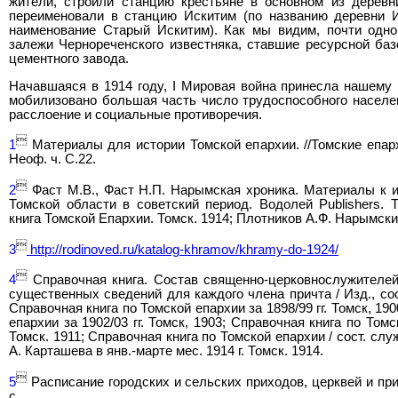
жители, строили станцию крестьяне в основном из деревн
переименовали в станцию Искитим (по названию деревни И
наименование Старый Искитим). Как мы видим, почти одн
залежи Чернореченского известняка, ставшие ресурсной ба
цементного завода.
Начавшаяся в 1914 году, I Мировая война принесла нашему
мобилизовано большая часть число трудоспособного населе
расслоение и социальные противоречия.

1
Материалы для истории Томской епархии. //Томские епар
Неоф. ч. С.22.

2
Фаст М.В., Фаст Н.П. Нарымская хроника. Материалы к и
Томской области в советский период. Водолей Publishers. 
книга Томской Епархии. Томск. 1914; Плотников А.Ф. Нарымски

3
http://rodinoved.ru/katalog-khramov/khramy-do-1924/

4
Справочная книга. Состав священно-церковнослужителей
существенных сведений для каждого члена причта / Изд., сос
Справочная книга по Томской епархии за 1898/99 гг. Томск, 19
епархии за 1902/03 гг. Томск, 1903; Справочная книга по Том
Томск. 1911; Справочная книга по Томской епархии / сост. сл
А. Карташева в янв.-марте мес. 1914 г. Томск. 1914.

5
Расписание городских и сельских приходов, церквей и при
с.