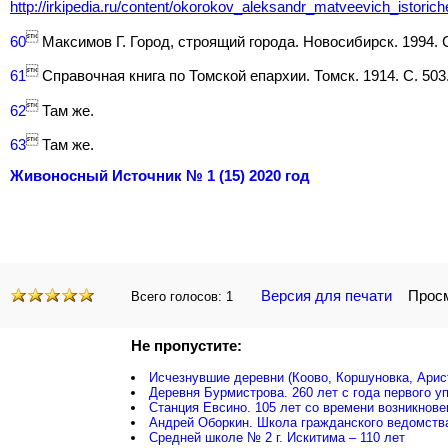
http://irkipedia.ru/content/okorokov_aleksandr_matveevich_istoric

60
Максимов Г. Город, строящий города. Новосибирск. 1994. С

61
Справочная книга по Томской епархии. Томск. 1914. С. 503

62
Там же.

63
Там же.
Живоносный Источник № 1 (15) 2020 год
Версия для печати
Просмо
Всего голосов:
1
Не пропустите:
Исчезнувшие деревни (Коово, Коршуновка, Арис
Деревня Бурмистрова. 260 лет с года первого у
Станция Евсино. 105 лет со времени возникнове
Андрей Оборкин. Школа гражданского ведомств
Средней школе № 2 г. Искитима – 110 лет