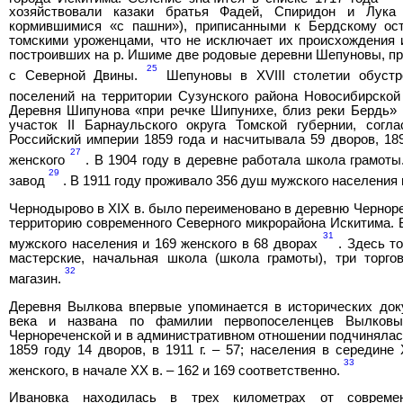
хозяйствовали казаки братья Фадей, Спиридон и Лук
кормившимися «с пашни»), приписанными к Бердскому ост
томскими уроженцами, что не исключает их происхождения
построивших на р. Ишиме две родовые деревни Шепуновы, п
25
с Северной Двины.
Шепуновы в XVIII столетии обустр
поселений на территории Сузунского района Новосибирской
Деревня Шипунова «при речке Шипунихе, близ реки Бердь» 
участок II Барнаульского округа Томской губернии, сог
Российский империи 1859 года и насчитывала 59 дворов, 18
27
женского
. В 1904 году в деревне работала школа грамот
29
завод
. В 1911 году проживало 356 душ мужского населения 
Чернодырово в XIX в. было переименовано в деревню Чернор
территорию современного Северного микрорайона Искитима. 
31
мужского населения и 169 женского в 68 дворах
. Здесь т
мастерские, начальная школа (школа грамоты), три торг
32
магазин.
Деревня Вылкова впервые упоминается в исторических докум
века и названа по фамилии первопоселенцев Вылковы
Чернореченской и в административном отношении подчинялас
1859 году 14 дворов, в 1911 г. – 57; населения в середине
33
женского, в начале ХХ в. – 162 и 169 соответственно.
Ивановка находилась в трех километрах от современ