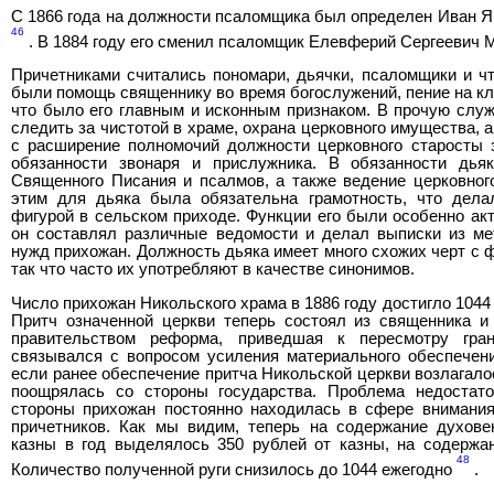
С 1866 года на должности псаломщика был определен Иван 
46
. В 1884 году его сменил псаломщик Елевферий Сергеевич
Причетниками считались пономари, дьячки, псаломщики и ч
были помощь священнику во время богослужений, пение на кли
что было его главным и исконным признаком. В прочую слу
следить за чистотой в храме, охрана церковного имущества, а
с расширение полномочий должности церковного старосты 
обязанности звонаря и прислужника. В обязанности дьяк
Священного Писания и псалмов, а также ведение церковног
этим для дьяка была обязательна грамотность, что дела
фигурой в сельском приходе. Функции его были особенно ак
он составлял различные ведомости и делал выписки из ме
нужд прихожан. Должность дьяка имеет много схожих черт с 
так что часто их употребляют в качестве синонимов.
Число прихожан Никольского храма в 1886 году достигло 1044 
Притч означенной церкви теперь состоял из священника и
правительством реформа, приведшая к пересмотру гра
связывался с вопросом усиления материального обеспечени
если ранее обеспечение притча Никольской церкви возлагало
поощрялась со стороны государства. Проблема недостато
стороны прихожан постоянно находилась в сфере внимания 
причетников. Как мы видим, теперь на содержание духове
казны в год выделялось 350 рублей от казны, на содержа
48
Количество полученной руги снизилось до 1044 ежегодно
.