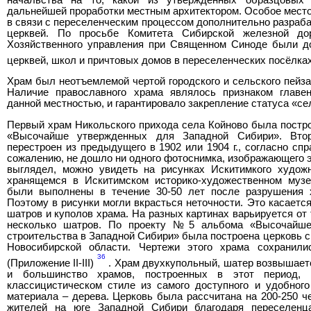
дальнейшей проработки местным архитектором. Особое место
в связи с переселенческим процессом дополнительно разра
церквей. По просьбе Комитета Сибирской железной до
Хозяйственного управления при Священном Синоде были д
церквей, школ и причтовых домов в переселенческих посёлк
Храм был неотъемлемой чертой городского и сельского пейз
Наличие православного храма являлось признаком главен
данной местностью, и гарантировало закрепление статуса «сел
Первый храм Никольского прихода села Койново была постро
«Высочайше утвержденных для Западной Сибири». Вто
перестроен из предыдущего в 1902 или 1904 г., согласно сп
сожалению, не дошло ни одного фотоснимка, изображающего эт
выглядел, можно увидеть на рисунках Искитимкого худож
хранящемся в Искитимском историко-художественном музе
были выполнены в течение 30-50 лет после разрушения 
Поэтому в рисунки могли вкрасться неточности. Это касаетс
шатров и куполов храма. На разных картинах варьируется от 
несколько шатров. По проекту №5 альбома «Высочайше
строительства в Западной Сибири» была построена церковь с
Новосибирской области. Чертежи этого храма сохранили
36
(Приложение II-III)
. Храм двухкупольный, шатер возвышаетс
и большинство храмов, построенных в этот период,
классицистическом стиле из самого доступного и удобного
материала – дерева. Церковь была рассчитана на 200-250 ч
жителей на юге Западной Сибири благодаря переселенц