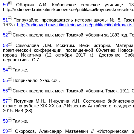

50
Оборкин А.И. Койновское сельское училище. 13
http://rodinoved.ru/iskitim-koinovskoe/publikacii/koynovskoe-selsko

51
Попрукайло, преподаватель истории школы № 5. Газет
1973 г.
http://rodinoved.ru/iskitim-koinovskoe/publikacii/dalekaya-ist

52
Список населенных мест Томской губернии за 1893 год. Том

53
Самойлова Л.М. Искитим. Вехи истории. Материал
практической конференции, посвященной 80-летию Новоси
города Искитима (12 октября 2017 г.). Достояние Сиби
перспективы. С.7.

54
Там же.

55
Поприкайло. Указ. соч.

56
Список населенных мест Томской губернии. Томск. 1911. С

57
Потупчик М.Н., Никулина И.Н. Состояние библиотечно
округе на рубеже XIX-XX вв. // Известия Алтайского государс
2015. № 4 (88).

58
Там же.

59
Окороков, Александр Матвеевич // «Историческая э