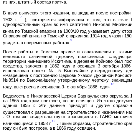
из них, штатный состав притча.
В двух выпусках этого издания, вышедших после постройки 
7
1903 г.
), повторяется информация о том, что в селе 
однопрестольный храм во имя святителя Николая Мирликийс
книга по Томской епархии за 1909/10 год указывает дату стр
Справочной книга по Томской епархии за 1914 год указан 19
9
увидеть в современных работах
.
После работы в Томском архиве и ознакомления с такими
ведомости означенной церкви», прояснилась следующ
территории нынешнего Искитима, в деревне Койново был пос
средства, заложен в 1862 году и освящен 3 октября 1866
использован проект № 5 Высочайше утвержденному для
«Разрешена к построению Церковь Указом Духовной Консисто
№8914 по Высочайшему утвержденному чертежу, значащем
10
году, выстроена и освящена 3-го октября 1866 года»
.
Ведомость о Николаевской Церкви Барнаульского округа за 1
на 1865 год храм построен, но не освящен. Из этого докуме
здания 1895 г. Эти данные приводят и другие справоч
существовал с разрешения на строительство и назначения нас
. О том же свидетельствуют хранящиеся в ГАНО метричес
12
начинающиеся с 1858 г
. Таким образом, строительство храм
году он был построен, а в 1866 году освящен.