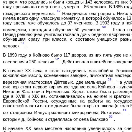
узнаем, что родились и были крещены 143 человека, из них 
году превышала смертность, умерло – 86 человек. В 1885 го
49
гражданского ведомства.
Находилась она рядом с Николь
имела всего одну классную комнатку, в которой обучалось 13
году здесь, уже обучалось до 37 учеников. В 1903 году в н
50
помещения, проходили обучение 50 учеников
. Школа на
Перед революцией учительствовала дочь бедного дворянина
обучавшая сразу три класса, с составом учащихся разны
51
человек
.
В 1893 году в Койново было 117 дворов, из них пять уже не 
52
населения и 250 женских
. Действовала и питейное заведени
В начале ХХ века в селе находились маслобойня Ревякин
конопляное масло, кожевенный заводик, пимокатная мастер
53
веревочная мастерская Дёгтевых, две мельницы
. На ули
сих пор стоит первое кирпичное здание села Койново - купе
Николая Фастовича Еремеевых. Здесь также была размещен
где в XVIII и XIX вв. останавливались на ночлег и краткий
Европейской России, осужденные на работы на государ
советской власти в этом домике была открыта школа (школа 
54
со стадионом Индустриального микрорайона Искитима
. 
55
которым д. Койново и отделялась от села Вылково
.
В начале ХХ века местное население увеличилось за счё