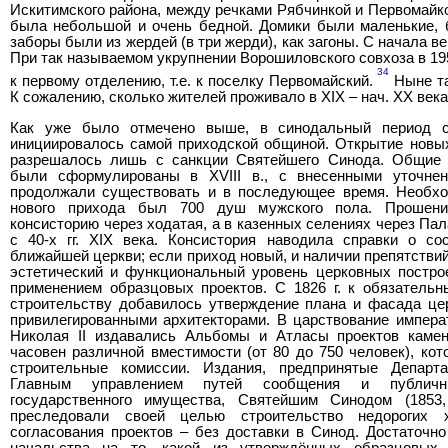
Искитимского района, между речками Рябчинкой и Первомайко
была небольшой и очень бедной. Домики были маленькие, 
заборы были из жердей (в три жерди), как загоны. С начала в
При так называемом укрупнении Ворошиловского совхоза в 19
34
к первому отделению, т.е. к поселку Первомайский.
Ныне та
К сожалению, сколько жителей проживало в XIX – нач. ХХ века
Как уже было отмечено выше, в синодальный период с
инициировалось самой приходской общиной. Открытие новы
разрешалось лишь с санкции Святейшего Синода. Общие 
были сформулированы в XVIII в., с внесенными уточне
продолжали существовать и в последующее время. Необх
нового прихода был 700 душ мужского пола. Прошени
консисторию через ходатая, а в казенных селениях через Па
с 40-х гг. XIX века. Консистория наводила справки о со
ближайшей церкви; если приход новый, и наличии препятстви
эстетический и функциональный уровень церковных постро
применением образцовых проектов. С 1826 г. к обязатель
строительству добавилось утверждение плана и фасада цер
привилегированными архитекторами. В царствование императ
Николая II издавались Альбомы и Атласы проектов каме
часовен различной вместимости (от 80 до 750 человек), ко
строительные комиссии. Издания, предпринятые Департа
Главным управлением путей сообщения и публичн
государственного имущества, Святейшим Синодом (1853, 
преследовали своей целью строительство недорогих 
согласования проектов – без доставки в Синод. Достаточн
начальства на то, какой из утверждённых образцовых 