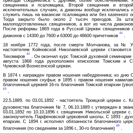
приходы соединялись с другими, более обеспеченными, 
священника и псаломщика. Второй священник и второ
исключительных случаях, а диаконы вообще исключались и
служить лишь на вакансии псаломщика или без казенного о
Тогда закрыто было около 2 тысяч приходов. За шта
малоподготовленных священников, а вот из числа диаконо
После реформы 1869 года в Русской Церкви священников с
41
диаконов с 14300 до 7600 и 63000 до 48600 причетников
.
18 ноября 1772 года, после смерти Молчанова, за № У
настоятелем Койновской Николаевской церкви становится
42
Тихомиров
. Он окончил курс Томской духовной семинарии п
августа 1868 года рукоположен епископом Томским и С
Чумовской Вознесенской церкви.
В 1874 г. награжден правом ношения набедренника; ко дню С
правом ношения скуфьи; в 1895 г. правом ношения камилавки
благочинный церквей 16-го благочиния Томской епархии (уво
43
.
22.5.1889. по 03.01.1892 - настоятель Троицкой церкви с. 
духовенства благочиния № 7, 06.10.1889 г. утвержден в зва
03.01.1892 по 10.10.1896 г. священник Никольской церкви 
законоучитель Парфеновской церковной школы. С 1893 - духо
епархии. С 1894 г. исполнял обязанности благочинного церк
45
благочиния (по сведениям за 1896 г., 30-го благочиния)
.