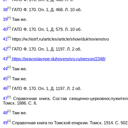

38
ГАТО Ф. 170. Оп. 1, Д. 468. Л. 10 об.

39
Там же.

40
ГАТО Ф. 170. Оп. 1, Д. 579. Л. 10 об.

41
https://w.histrf.ru/articles/article/show/dukhovienstvo

42
ГАТО Ф. 170. Оп. 1, Д. 1197. Л. 2 об.

43
https://pravoslavnoe-duhovenstvo.ru/person/2348/

44
Там же.

45
Там же.

46
ГАТО Ф. 170. Оп. 1, Д. 1197. Л. 2 об.

47
Справочная книга. Состав священно-церковнослужителе
Томск. 1886. С. 6.

48
Там же.

49
Справочная книга по Томской епархии. Томск. 1914. С. 502