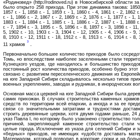
«Родиновед» (http://rodinoved.ru) в Новосибирской области за
было открыто 258 прихода. При этом динамика такова: 1850 г. -
1857 г. - 1, 1858 г. - 1, 1859 г. - 1, 1860 г. - 4, 1861 г. - 2, 1862 г
г. - 1, 1866 г. - 2, 1867 г. - 2, 1869 г. - 2, 1876 г. - 1, 1877 г. - 1, 
1883 г. - 1, 1884 г. - 1, 1885 г. - 1, 1886 г. - 2, 1887 г. - 1, 1888 г
г. - 7, 1894 г. - 3, 1895 г. - 5, 1896 г. - 8, 1897 г. - 3, 1898 г. - 11,
5, 1902 г. - 10, 1903 г. - 3, 1904 г. - 12, 1905 г. - 4, 1906 г. - 9, 
8, 1910 г. - 12, 1911 г. - 18, 1912 г. - 8, 1913 г. - 6, 1914 г. - 8, 
3
11 храмов
.
Первоначально большее количество приходов было сосредот
Томь, но впоследствии наиболее заселенными стали террито
Кузнецкого уездов, где находилось и большинство приход
постоянный рост количества приходов, особенно бурно этот
связано с развитием переселенческого движения из Европей
на юге Западной Сибири складывалось несколько типов прихо
военных укреплениях, заводах и рудниках, в инородческих во
Основная масса церквей на юге Западной Сибири была дерев
самих прихожан. В случаях строительства каменных храм
средств по территории всей епархии, а иногда и за ее пред
связи со значительными затратами и трудностями достав
строить деревянные церкви, хотя двумя годами раньше, 24 
указ Павла I, по которому было узаконено строительство то
причиной, закрепляющей каменное строительство стали 
целые города. Исключение из указа для селений Сибири и з
«бедных» приходов, не имеющих «удобств доставать мате
Материалом, который позволил в короткие сроки и на боль