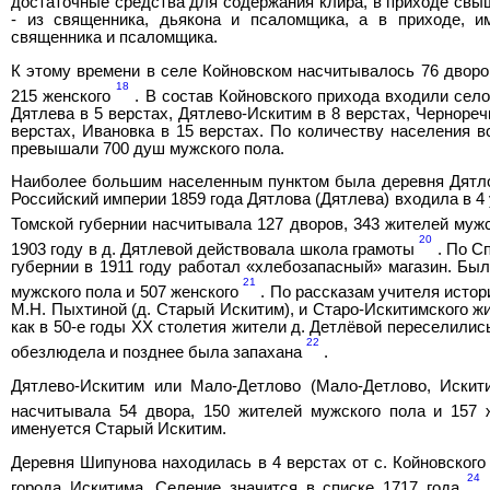
достаточные средства для содержания клира, в приходе свы
- из священника, дьякона и псаломщика, а в приходе, 
священника и псаломщика.
К этому времени в селе Койновском насчитывалось 76 дворо
18
215 женского
. В состав Койновского прихода входили село
Дятлева в 5 верстах, Дятлево-Искитим в 8 верстах, Чернореч
верстах, Ивановка в 15 верстах. По количеству населения в
превышали 700 душ мужского пола.
Наиболее большим населенным пунктом была деревня Дятло
Российский империи 1859 года Дятлова (Дятлева) входила в 4 
Томской губернии насчитывала 127 дворов, 343 жителей мужс
20
1903 году в д. Дятлевой действовала школа грамоты
. По С
губернии в 1911 году работал «хлебозапасный» магазин. Был
21
мужского пола и 507 женского
. По рассказам учителя исто
М.Н. Пыхтиной (д. Старый Искитим), и Старо-Искитимского жи
как в 50-е годы XX столетия жители д. Детлёвой переселилис
22
обезлюдела и позднее была запахана
.
Дятлево-Искитим или Мало-Детлово (Мало-Детлово, Искити
насчитывала 54 двора, 150 жителей мужского пола и 157
именуется Старый Искитим.
Деревня Шипунова находилась в 4 верстах от с. Койновского
24
города Искитима. Селение значится в списке 1717 года
.