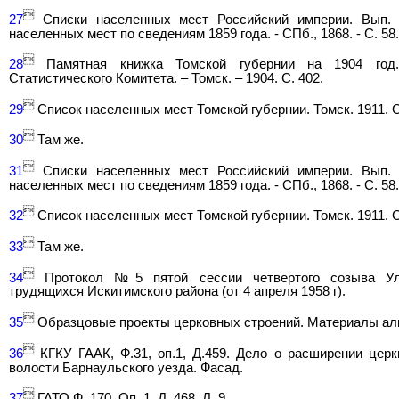

27
Списки населенных мест Российский империи. Вып. 6
населенных мест по сведениям 1859 года. - СПб., 1868. - С. 58.

28
Памятная книжка Томской губернии на 1904 год. 
Статистического Комитета. – Томск. – 1904. C. 402.

29
Список населенных мест Томской губернии. Томск. 1911. С

30
Там же.

31
Списки населенных мест Российский империи. Вып. 6
населенных мест по сведениям 1859 года. - СПб., 1868. - С. 58.

32
Список населенных мест Томской губернии. Томск. 1911. С

33
Там же.

34
Протокол №5 пятой сессии четвертого созыва Улы
трудящихся Искитимского района (от 4 апреля 1958 г).

35
Образцовые проекты церковных строений. Материалы аль

36
КГКУ ГААК, Ф.31, оп.1, Д.459. Дело о расширении церк
волости Барнаульского уезда. Фасад.

37
ГАТО Ф. 170. Оп. 1, Д. 468. Л. 9.