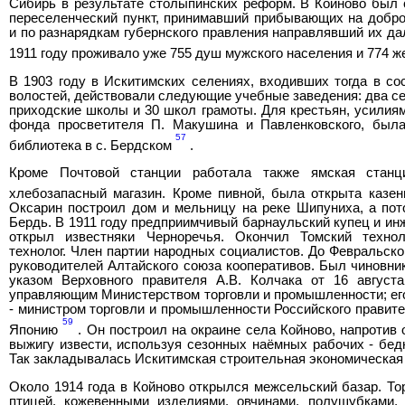
Сибирь в результате столыпинских реформ. В Койново был
переселенческий пункт, принимавший прибывающих на добро
и по разнарядкам губернского правления направлявший их да
1911 году проживало уже 755 душ мужского населения и 774 ж
В 1903 году в Искитимских селениях, входивших тогда в со
волостей, действовали следующие учебные заведения: два се
приходские школы и 30 школ грамоты. Для крестьян, усилиям
фонда просветителя П. Макушина и Павленковского, была
57
библиотека в с. Бердском
.
Кроме Почтовой станции работала также ямская станц
хлебозапасный магазин. Кроме пивной, была открыта казе
Оксарин построил дом и мельницу на реке Шипуниха, а пот
Бердь. В 1911 году предприимчивый барнаульский купец и ин
открыл известняки Черноречья. Окончил Томский техноло
технолог. Член партии народных социалистов. До Февральск
руководителей Алтайского союза кооперативов. Был чиновни
указом Верховного правителя А.В. Колчака от 16 август
управляющим Министерством торговли и промышленности; его 
- министром торговли и промышленности Российского правител
59
Японию
. Он построил на окраине села Койново, напротив 
выжигу извести, используя сезонных наёмных рабочих - бед
Так закладывалась Искитимская строительная экономическая
Около 1914 года в Койново открылся межсельский базар. Тор
птицей, кожевенными изделиями, овчинами, полушубками, 